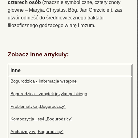
czterech osób
(znacznie symboliczne, cztery cnoty
główne – Maryja, Chrystus, Bóg, Jan Chrzciciel), zaś
utwór odnieść do średniowiecznego traktatu
filozoficznego godzącego wiarę i rozum.
Zobacz inne artykuły:
Inne
Bogurodzica - informacje wstępne
Bogurodzica - zabytek języka polskiego
Problematyka „Bogurodzicy”
Kompozycja i styl „Bogurodzicy”
Archaizmy w „Bogurodzicy”