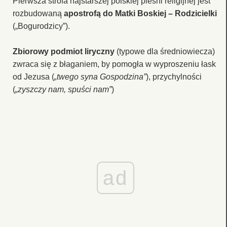
Pierwsza strofa najstarszej polskiej pieśni religijnej jest
rozbudowaną
apostrofą do Matki Boskiej – Rodzicielki
(„Bogurodzicy”).
Zbiorowy podmiot liryczny
(typowe dla średniowiecza)
zwraca się z błaganiem, by pomogła w wyproszeniu łask
od Jezusa (
„twego syna Gospodzina”
), przychylności
(
„zyszczy nam, spuści nam”
)
ad