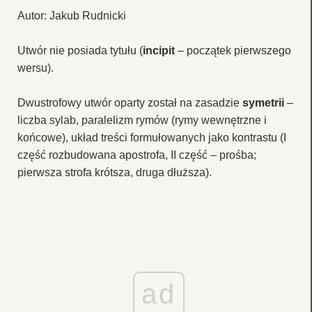
Autor: Jakub Rudnicki
Utwór nie posiada tytułu (
incipit
– początek pierwszego
wersu).
Dwustrofowy utwór oparty został na zasadzie
symetrii
–
liczba sylab, paralelizm rymów (rymy wewnętrzne i
końcowe), układ treści formułowanych jako kontrastu (I
część rozbudowana apostrofa, II część – prośba;
pierwsza strofa krótsza, druga dłuższa).
ad