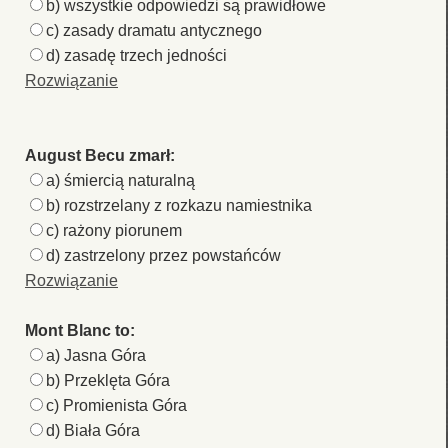
b) wszystkie odpowiedzi są prawidłowe
c) zasady dramatu antycznego
d) zasadę trzech jedności
Rozwiązanie
August Becu zmarł:
a) śmiercią naturalną
b) rozstrzelany z rozkazu namiestnika
c) rażony piorunem
d) zastrzelony przez powstańców
Rozwiązanie
Mont Blanc to:
a) Jasna Góra
b) Przeklęta Góra
c) Promienista Góra
d) Biała Góra