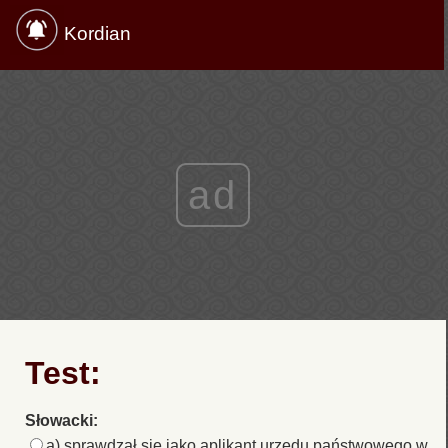
Kordian
ad
Test:
Słowacki:
a) sprawdzał się jako aplikant urzędu państwowego w