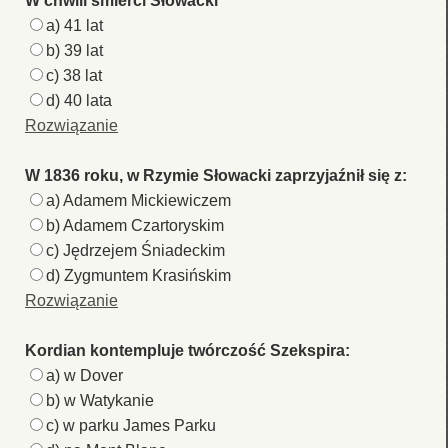
W chwili śmierci Słowacki
a) 41 lat
b) 39 lat
c) 38 lat
d) 40 lata
Rozwiązanie
W 1836 roku, w Rzymie Słowacki zaprzyjaźnił się z:
a) Adamem Mickiewiczem
b) Adamem Czartoryskim
c) Jędrzejem Śniadeckim
d) Zygmuntem Krasińskim
Rozwiązanie
Kordian kontempluje twórczość Szekspira:
a) w Dover
b) w Watykanie
c) w parku James Parku