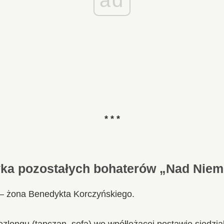
* * *
yka pozostałych bohaterów „Nad Nie
– żona Benedykta Korczyńskiego.
ezlongu (tapczan, sofa) we wpółleżącej postawie siedzia