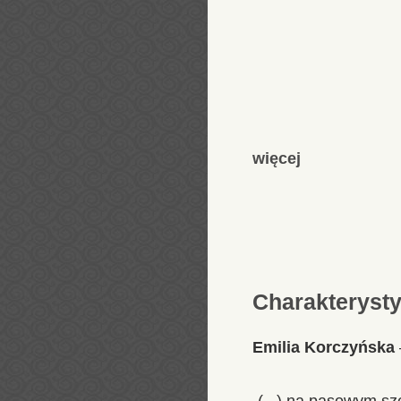
więcej
Charakteryst
Emilia Korczyńska
„(...) na pąsowym sz