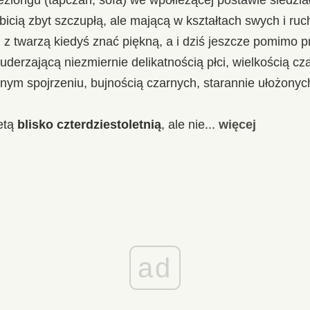
ibicią zbyt szczupłą, ale mającą w kształtach swych i ru
 z twarzą kiedyś znać piękną, a i dziś jeszcze pomimo p
uderzającą niezmiernie delikatnością płci, wielkością cz
nym spojrzeniu, bujnością czarnych, starannie ułożonyc
ietą
blisko czterdziestoletnią
, ale nie...
więcej
ad