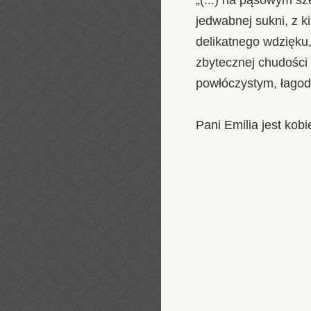
jedwabnej sukni, z k
delikatnego wdzięku,
zbytecznej chudości 
powłóczystym, łagod
Pani Emilia jest kob