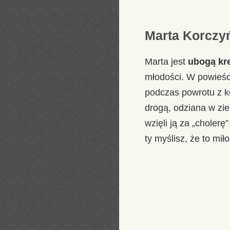
Marta Korczyń
Marta jest
ubogą kr
młodości. W powieści
podczas powrotu z ko
drogą, odziana w ziel
wzięli ją za „choler
ty myślisz, że to mił