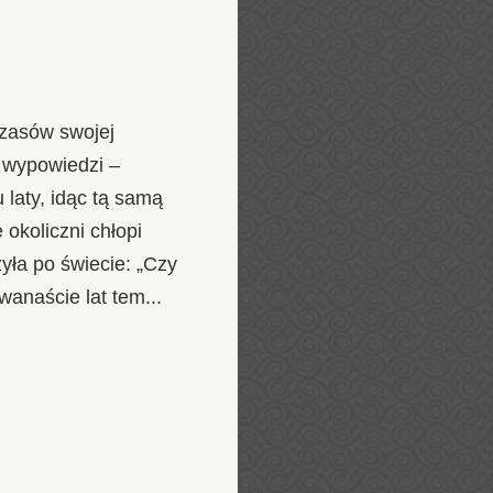
zasów swojej
j wypowiedzi –
 laty, idąc tą samą
 okoliczni chłopi
yła po świecie: „Czy
wanaście lat tem...