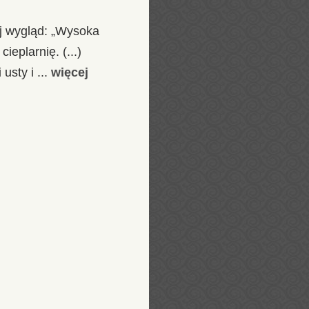
ej wygląd: „Wysoka
ieplarnię. (...)
sty i ...
więcej