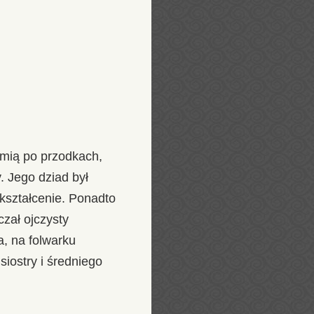
emią po przodkach,
. Jego dziad był
ykształcenie. Ponadto
czał ojczysty
, na folwarku
iostry i średniego