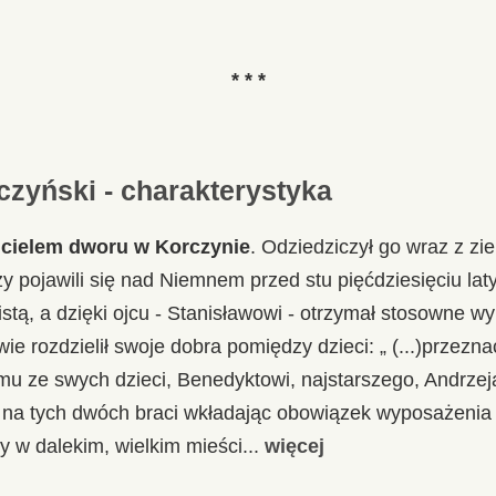
* * *
zyński - charakterystyka
icielem dworu w Korczynie
. Odziedziczył go wraz z zi
zy pojawili się nad Niemnem przed stu pięćdziesięciu laty
stą, a dzięki ojcu - Stanisławowi - otrzymał stosowne w
ie rozdzielił swoje dobra pomiędzy dzieci: „ (...)przezna
u ze swych dzieci, Benedyktowi, najstarszego, Andrzeja
 na tych dwóch braci wkładając obowiązek wyposażenia s
ry w dalekim, wielkim mieści...
więcej