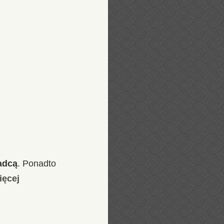
adcą
. Ponadto
ięcej