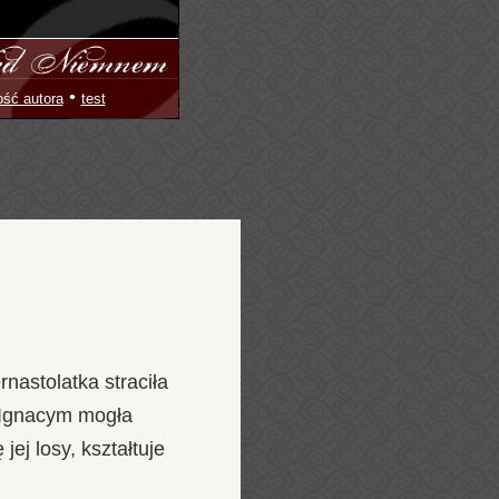
•
ość autora
test
rnastolatka straciła
em Ignacym mogła
ej losy, kształtuje