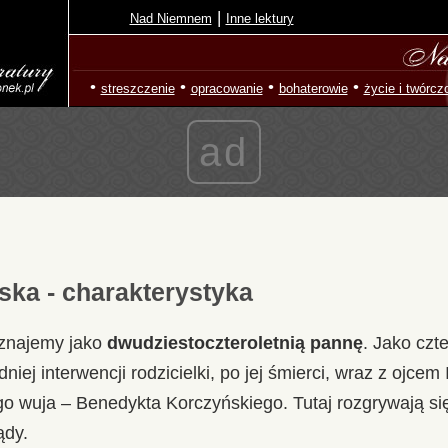
|
Nad Niemnem
Inne lektury
•
•
•
•
streszczenie
opracowanie
bohaterowie
życie i twórcz
ad
ska - charakterystyka
oznajemy jako
dwudziestoczteroletnią pannę
. Jako czte
dniej interwencji rodzicielki, po jej śmierci, wraz z ojc
 wuja – Benedykta Korczyńskiego. Tutaj rozgrywają się j
ądy.