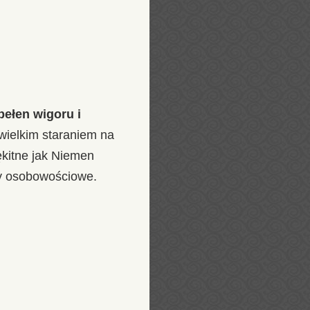
 pełen wigoru i
 wielkim staraniem na
ękitne jak Niemen
ry osobowościowe.