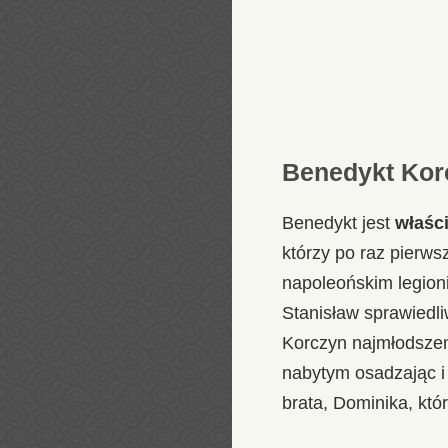
Benedykt Korc
Benedykt jest
właśc
którzy po raz pierws
napoleońskim legioni
Stanisław sprawiedliw
Korczyn najmłodszem
nabytym osadzając i
brata, Dominika, któ