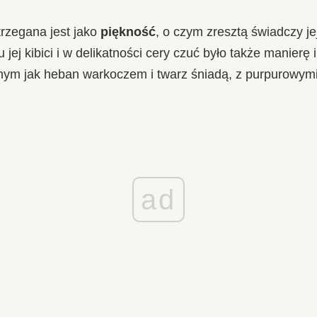
trzegana jest jako
piękność
, o czym zresztą świadczy j
jej kibici i w delikatności cery czuć było także manierę i c
ym jak heban warkoczem i twarz śniadą, z purpurowymi u
ad