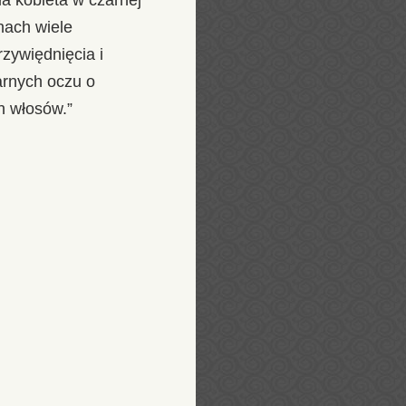
chach wiele
rzywiędnięcia i
arnych oczu o
h włosów.”