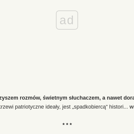
ad
zyszem rozmów, świetnym słuchaczem, a nawet dor
krzewi patriotyczne ideały, jest „spadkobiercą” histori...
w
* * *