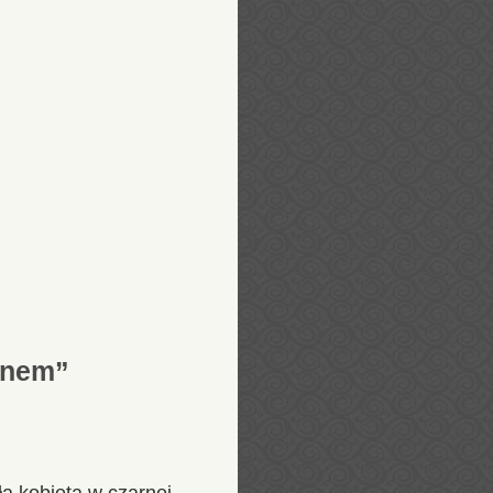
mnem”
ła kobieta w czarnej