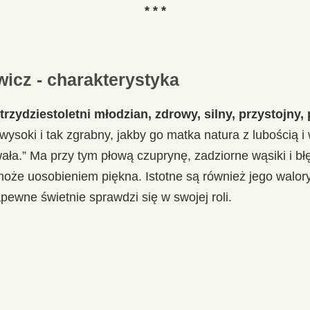
* * *
icz - charakterystyka
trzydziestoletni młodzian, zdrowy, silny, przystojny,
„wysoki i tak zgrabny, jakby go matka natura z lubością i
ła.” Ma przy tym płową czuprynę, zadziorne wąsiki i bł
oże uosobieniem piękna. Istotne są również jego walo
ewne świetnie sprawdzi się w swojej roli.