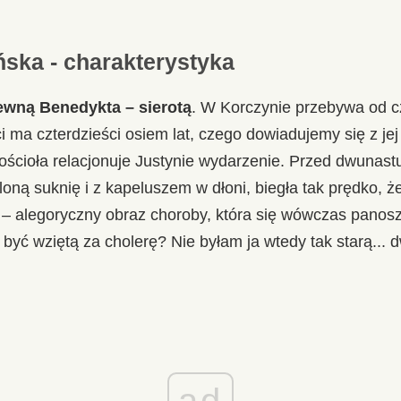
ska - charakterystyka
ewną Benedykta – sierotą
. W Korczynie przebywa od c
 ma czterdzieści osiem lat, czego dowiadujemy się z je
ścioła relacjonuje Justynie wydarzenie. Przed dwunastu
oną suknię i z kapeluszem w dłoni, biegła tak prędko, że
ę” – alegoryczny obraz choroby, która się wówczas panosz
o być wziętą za cholerę? Nie byłam ja wtedy tak starą... d
ad