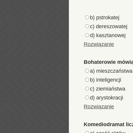
b) pstrokatej
c) dereszowatej
d) kasztanowej
Rozwiązanie
Bohaterowie mówią
a) mieszczaństwa
b) inteligencji
c) ziemiaństwa
d) arystokracji
Rozwiązanie
Komediodramat lic