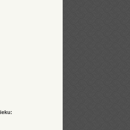
ieku: