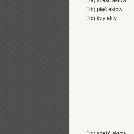
a) sześć aktów
b) pięć aktów
c) trzy akty
d) sześć aktów