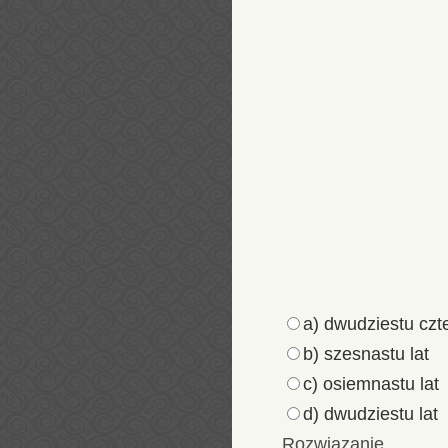
a) dwudziestu czte
b) szesnastu lat
c) osiemnastu lat
d) dwudziestu lat
Rozwiązanie