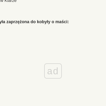
 w Klarze
ła zaprzężona do kobyły o maści:
ad