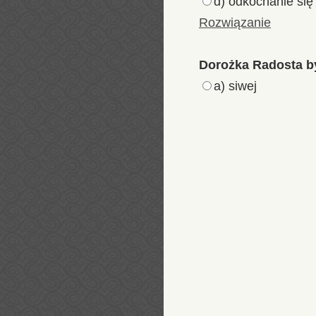
d) odkochanie się
Rozwiązanie
Dorożka Radosta by
a) siwej