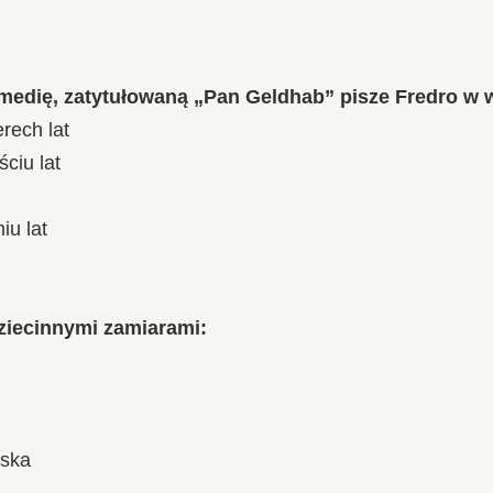
edię, zatytułowaną „Pan Geldhab” pisze Fredro w 
rech lat
ciu lat
iu lat
ziecinnymi zamiarami:
jska