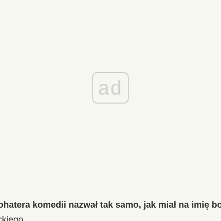
ad
hatera komedii nazwał tak samo, jak miał na imię bo
ckiego