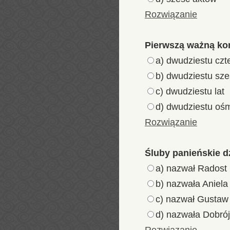
Rozwiązanie
Pierwszą ważną kom
a) dwudziestu czte
b) dwudziestu sześ
c) dwudziestu lat
d) dwudziestu ośm
Rozwiązanie
Śluby panieńskie d
a) nazwał Radost
b) nazwała Aniela
c) nazwał Gustaw
d) nazwała Dobró