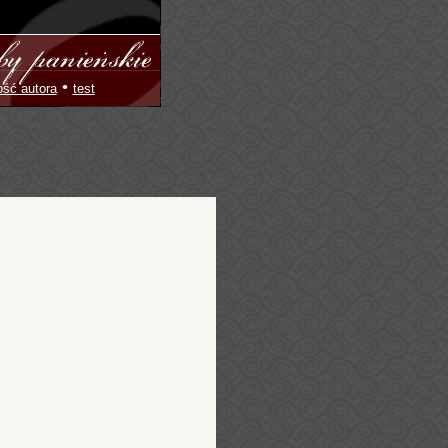
•
ość autora
test