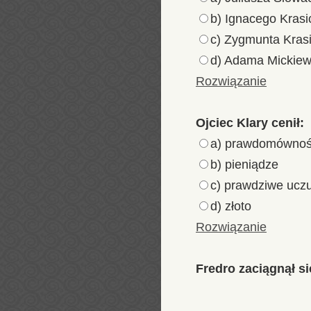
b) Ignacego Krasi
c) Zygmunta Kras
d) Adama Mickiew
Rozwiązanie
Ojciec Klary cenił:
a) prawdomówno
b) pieniądze
c) prawdziwe ucz
d) złoto
Rozwiązanie
Fredro zaciągnął s