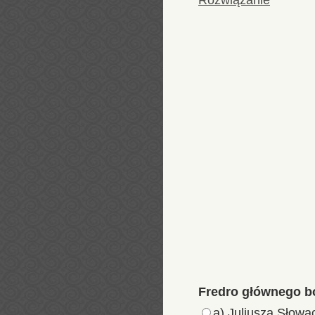
Rozwiązanie
Fredro głównego bo
a) Juliusza Słowa