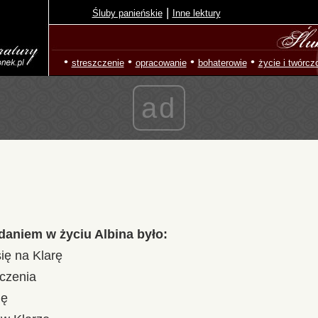
|
Śluby panieńskie
Inne lektury
•
•
•
•
streszczenie
opracowanie
bohaterowie
życie i twórcz
ad
daniem w życiu Albina było:
ię na Klarę
czenia
ię