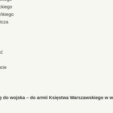
ckiego
ińkiego
icza
ść
ucie
ię do wojska – do armii Księstwa Warszawskiego w w