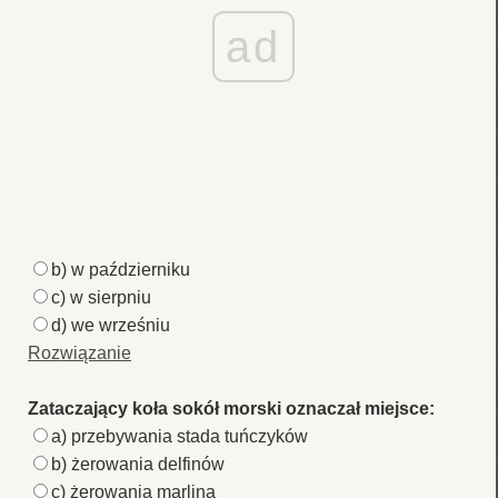
ad
b) w październiku
c) w sierpniu
d) we wrześniu
Rozwiązanie
Zataczający koła sokół morski oznaczał miejsce:
a) przebywania stada tuńczyków
b) żerowania delfinów
c) żerowania marlina