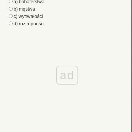
a) bohaterstwa
b) męstwa
c) wytrwałości
d) roztropności
ad