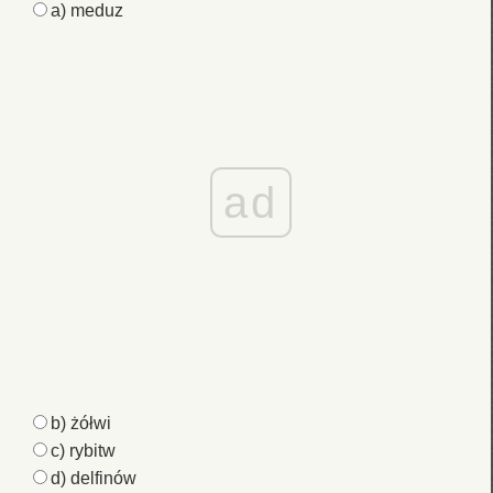
a) meduz
ad
b) żółwi
c) rybitw
d) delfinów