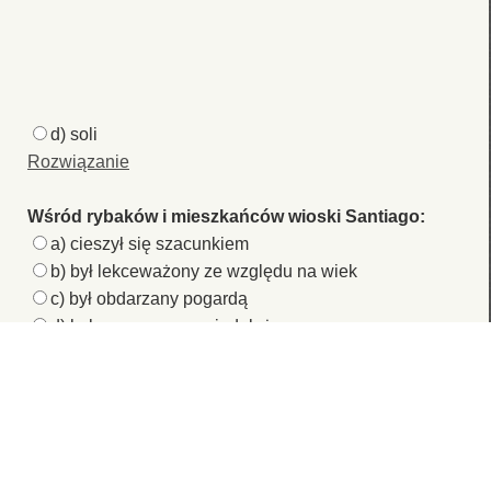
d) soli
Rozwiązanie
Wśród rybaków i mieszkańców wioski Santiago:
a) cieszył się szacunkiem
b) był lekceważony ze względu na wiek
c) był obdarzany pogardą
d) był uznawany za niedołężnego
Rozwiązanie
Jedyna powieść Hemingwaya o drugiej wojnie
światowej to:
a) „Za rzekę w cień drzew”
b) „Pożegnanie z bronią”