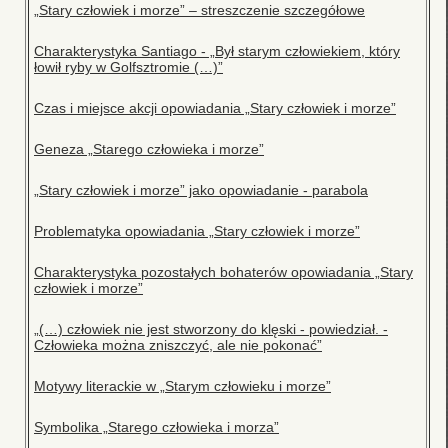
„Stary człowiek i morze” – streszczenie szczegółowe
Charakterystyka Santiago - „Był starym człowiekiem, który
łowił ryby w Golfsztromie (…)”
Czas i miejsce akcji opowiadania „Stary człowiek i morze”
Geneza „Starego człowieka i morze”
„Stary człowiek i morze” jako opowiadanie - parabola
Problematyka opowiadania „Stary człowiek i morze”
Charakterystyka pozostałych bohaterów opowiadania „Stary
człowiek i morze”
„(…) człowiek nie jest stworzony do klęski - powiedział. -
Człowieka można zniszczyć, ale nie pokonać”
Motywy literackie w „Starym człowieku i morze”
Symbolika „Starego człowieka i morza”