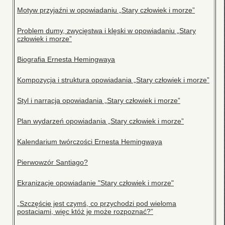
Motyw przyjaźni w opowiadaniu „Stary człowiek i morze”
Problem dumy, zwycięstwa i klęski w opowiadaniu „Stary
człowiek i morze”
Biografia Ernesta Hemingwaya
Kompozycja i struktura opowiadania „Stary człowiek i morze”
Styl i narracja opowiadania „Stary człowiek i morze”
Plan wydarzeń opowiadania „Stary człowiek i morze”
Kalendarium twórczości Ernesta Hemingwaya
Pierwowzór Santiago?
Ekranizacje opowiadanie "Stary człowiek i morze"
„Szczęście jest czymś, co przychodzi pod wieloma
postaciami, więc któż je może rozpoznać?”