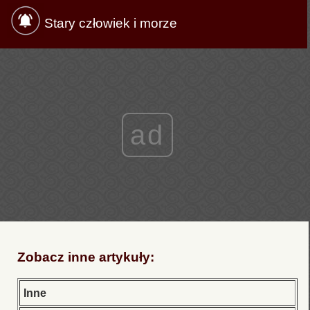
Stary człowiek i morze
ad
Zobacz inne artykuły:
Inne