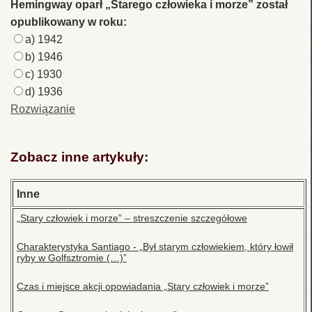
Hemingway oparł „Starego człowieka i morze” został
opublikowany w roku:
a) 1942
b) 1946
c) 1930
d) 1936
Rozwiązanie
Zobacz inne artykuły:
Inne
„Stary człowiek i morze” – streszczenie szczegółowe
Charakterystyka Santiago - „Był starym człowiekiem, który łowił
ryby w Golfsztromie (…)”
Czas i miejsce akcji opowiadania „Stary człowiek i morze”