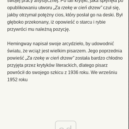
swojej pracy artystycznej. Po fali krytyki, jaka spłynęła po
opublikowaniu utworu
„Za rzekę w cień drzew”
czuł się,
jakby otrzymał potężny cios, który posłał go na deski. Był
głęboko przekonany, iż opowieść o starcu i rybie
przywróci mu należną pozycję.
Hemingway napisał swoje arcydzieło, by udowodnić
światu, że wciąż jest wielkim pisarzem. Jego poprzednia
powieść
„Za rzekę w cień drzew”
została bardzo chłodno
przyjęta przez krytyków literackich, dlatego pisarz
powrócił do swojego szkicu z 1936 roku. We wrześniu
1952 roku