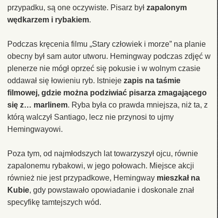
przypadku, są one oczywiste. Pisarz był
zapalonym
wędkarzem i rybakiem
.
Podczas kręcenia filmu „Stary człowiek i morze” na planie
obecny był sam autor utworu. Hemingway podczas zdjęć w
plenerze nie mógł oprzeć się pokusie i w wolnym czasie
oddawał się łowieniu ryb. Istnieje
zapis na taśmie
filmowej, gdzie można podziwiać pisarza zmagającego
się z… marlinem
. Ryba była co prawda mniejsza, niż ta, z
którą walczył Santiago, lecz nie przynosi to ujmy
Hemingwayowi.
Poza tym, od najmłodszych lat towarzyszył ojcu, równie
zapalonemu rybakowi, w jego połowach. Miejsce akcji
również nie jest przypadkowe, Hemingway
mieszkał na
Kubie
, gdy powstawało opowiadanie i doskonale znał
specyfikę tamtejszych wód.