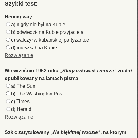
Szybki test:
Hemingway:
a) nigdy nie był na Kubie
b) odwiedził na Kubie przyjaciela
c) walczył w kubańskiej partyzantce
d) mieszkał na Kubie
Rozwiązanie
We wrześniu 1952 roku
„Stary człowiek i morze”
został
opublikowany na łamach pisma:
a) The Sun
b) The Washington Post
c) Times
d) Herald
Rozwiązanie
Szkic zatytułowany
„Na błękitnej wodzie”
, na którym