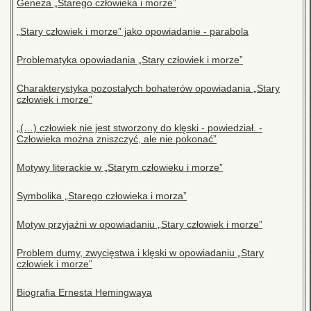
Geneza „Starego człowieka i morze”
„Stary człowiek i morze” jako opowiadanie - parabola
Problematyka opowiadania „Stary człowiek i morze”
Charakterystyka pozostałych bohaterów opowiadania „Stary
człowiek i morze”
„(…) człowiek nie jest stworzony do klęski - powiedział. -
Człowieka można zniszczyć, ale nie pokonać”
Motywy literackie w „Starym człowieku i morze”
Symbolika „Starego człowieka i morza”
Motyw przyjaźni w opowiadaniu „Stary człowiek i morze”
Problem dumy, zwycięstwa i klęski w opowiadaniu „Stary
człowiek i morze”
Biografia Ernesta Hemingwaya