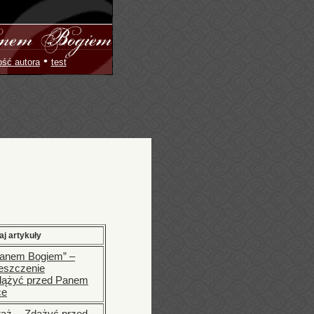
•
ość autora
test
aj artykuły
Panem Bogiem” –
eszczenie
Zdążyć przed Panem
ce
taż - „Zdążyć przed