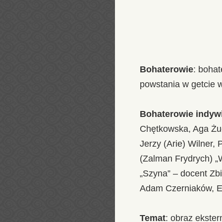
Bohaterowie
: bohat
powstania w getcie 
Bohaterowie indywi
Chętkowska, Aga Żuc
Jerzy (Arie) Wilner,
(Zalman Frydrych) „
„Szyna” – docent Zb
Adam Czerniaków, El
Temat
: obraz ekste