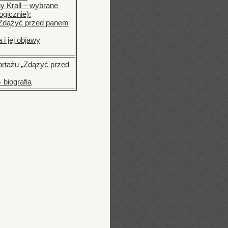
 Krall – wybrane
ogicznie):
„Zdążyć przed panem
i jej objawy
ortażu „Zdążyć przed
 biografia