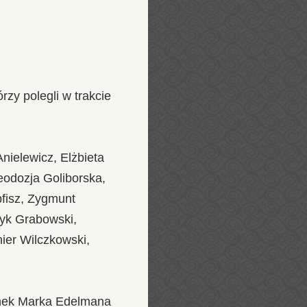
rzy polegli w trakcie
nielewicz, Elżbieta
eodozja Goliborska,
pfisz, Zygmunt
ryk Grabowski,
ier Wilczkowski,
sunek Marka Edelmana