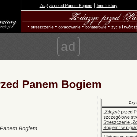
|
Zdążyć przed Panem Bogiem
Inne lektury
•
•
•
•
streszczenie
opracowanie
bohaterowie
życie i twórcz
ad
rzed Panem Bogiem
Czyt
„Zdążyć przed 
szczegółowe str
Streszczenie „
Bogiem” w piguł
 Panem Bogiem
.
Nietypowy repor