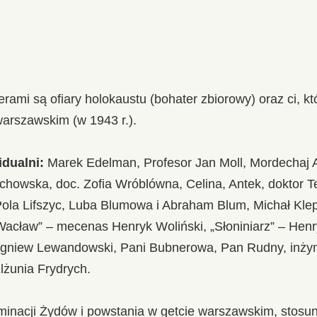
erami są ofiary holokaustu (bohater zbiorowy) oraz ci, któ
warszawskim (w 1943 r.).
dualni:
Marek Edelman, Profesor Jan Moll, Mordechaj A
howska, doc. Zofia Wróblówna, Celina, Antek, doktor T
 Pola Lifszyc, Luba Blumowa i Abraham Blum, Michał Kle
Wacław” – mecenas Henryk Woliński, „Słoniniarz” – Hen
igniew Lewandowski, Pani Bubnerowa, Pan Rudny, inżyn
żunia Frydrych.
rminacji Żydów i powstania w getcie warszawskim, sto