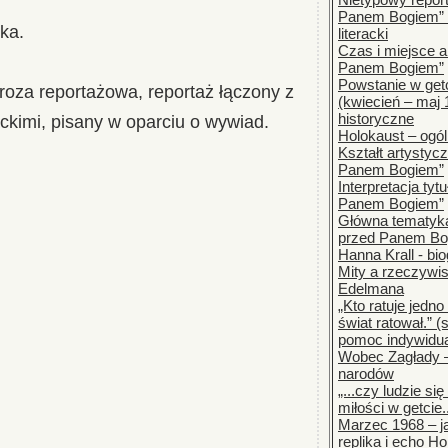
Panem Bogiem” –
ika.
literacki
Czas i miejsce a
Panem Bogiem”
Powstanie w ge
proza reportażowa, reportaż łączony z
(kwiecień – maj 
historyczne
ackimi, pisany w oparciu o wywiad.
Holokaust – ogól
Kształt artystyc
Panem Bogiem”
Interpretacja tyt
Panem Bogiem”
Główna tematyka
przed Panem Bo
Hanna Krall - bio
Mity a rzeczywis
Edelmana
„Kto ratuje jedno
świat ratował.” (
pomoc indywidua
Wobec Zagłady –
narodów
„...czy ludzie się 
miłości w getcie..
Marzec 1968 – j
replika i echo H