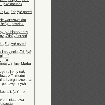
 jako gatunek
kcji w „Zdążyć przed
tcie warszawskim
1943) – poszlaki
ny rys historyczny
zny „Zdążyć przed
ułu „Zdążyć przed
 i przyjęcie „Zdążyć
giem”
grafia
tość w relacji Marka
 życie, jakby cały
słowa z Talmudu) -
lna i zorganizowana
 postawy innych
kochali. (...)” – o
.
ako miniaturowa
olokaustu