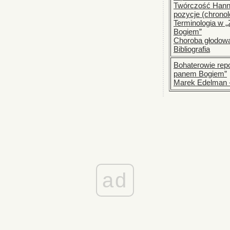
Twórczość Hanny
pozycje (chronol
Terminologia w 
Bogiem”
Choroba głodowa 
Bibliografia
Bohaterowie rep
panem Bogiem”
Marek Edelman -
ad