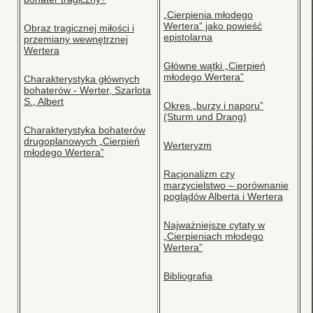
„Cierpienia młodego
Wertera” jako powieść
Obraz tragicznej miłości i
epistolarna
przemiany wewnętrznej
Wertera
Główne wątki „Cierpień
młodego Wertera”
Charakterystyka głównych
bohaterów - Werter, Szarlota
S., Albert
Okres „burzy i naporu”
(Sturm und Drang)
Charakterystyka bohaterów
drugoplanowych „Cierpień
Werteryzm
młodego Wertera”
Racjonalizm czy
marzycielstwo – porównanie
poglądów Alberta i Wertera
Najważniejsze cytaty w
„Cierpieniach młodego
Wertera”
Bibliografia