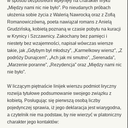
w sposób bezpośredni wpłynęły na charakter liryku
„Między nami nic nie było”. Po nieudanych próbach
ułożenia sobie życia z Walerią Nawrocką oraz z Zofią
Romanowiczówną, poeta nawiązał romans z Anielą
Grudzińską, kobietą poznaną w czasie pobytu na kuracji
w Krynicy i Szczawnicy. Zakochany bez pamięci i
niestety bez wzajemności, napisał wówczas wiersze
takie, jak „Gdybym był młodszy”, „Karmelkowy wiersz”, „Z
podróży Dunajcem”, „Ach jak mi smutno”, „Serenada”,
„Marzenie poranne”, „Rezydencja” oraz „Między nami nic
nie było”.
W liczącym piętnaście linijek wierszu podmiot liryczny
rozwija tytułowe podsumowanie swojego związku z
kobietą. Posługując się pierwszą osobą liczby
pojedynczej sprawia, iż jego deklaracja jest wiarygodna,
a czytelnik nie ma podstaw, by nie wierzyć w platoniczny
charakter jego kontaktów: