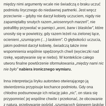
między nimi argumenty wcale nie świadczą o braku uczuć
podmiotu lirycznego do niedawnej partnerki. Jest wręcz
przeciwnie – gdyby nie darzył kobiety uczuciem, nigdy nie
zapamiętałby snutych razem
„wiosennych marzeń”
, nie
potrafiłby przywołać w pamięci
„woni, barw i blasków”
, które
unosiły się w powietrzy, gdy razem leżeli na zielonej łące,
ocienieni
„szumiącym (…) laskiem”.
O głębokości uczucia,
jakim podmiot darzył kobietę, świadczą także inne
wspomnienia wspólnie spędzonych chwil (wycieczki nad
rzekę, wpatrywanie się w niebo). W kontekście całego
utworu finalne powtórzenie sformułowania
„między nami nic
nie było”
nabiera ironicznego wymiaru.
Inna interpretacja liryku autorstwo otwierającego ją
stwierdzenia przypisuje kochance podmiotu. Gdy ona
chłodno podsumowuje ich relację jako „nic”, on stara się
przypomnieć jej wspólne chwile i przekonać, że obcowanie
z naturą, przebywanie pośród
„szumiących śpiewem lasków