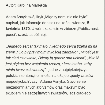
Autor: Karolina Marl�ga
Adam Asnyk swój liryk „Między nami nic nie było”
napisał, jak informuje dopisek na końcu wiersza,
5
kwietnia 1870
. Utwór ukazał się w zbiorze „Publiczność i
poeci”, sześć lat później.
„Jednego serca! tak mało, / Jednego serca trzeba mi na
ziemi, / Co by przy moim miłością zadrżało”, „Miłość jest
jak cień człowieka, / kiedy ją gonisz ona ucieka”, „Miłość
jest piękną bez wątpienia rzeczą, / lecz trzeba, żeby
miała twarz człowieczą”
- jedne z najpiękniejszych
polskich sentencji o miłości należą do „poety czasów
niepoetyckich”, czyli Adama Asnyka. Stworzenie
niezapomnianych aforyzmów oraz maksym było
skutkiem nie szczęśliwych związków, lecz ciągłego