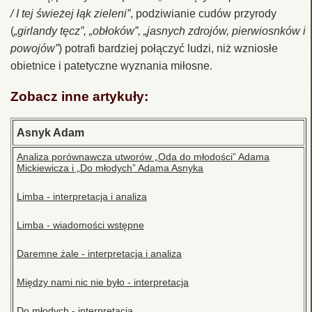
/ I tej świeżej łąk zieleni”
, podziwianie cudów przyrody
(
„girlandy tęcz”, „obłoków”, „jasnych zdrojów, pierwiosnków i
powojów”
) potrafi bardziej połączyć ludzi, niż wzniosłe
obietnice i patetyczne wyznania miłosne.
Zobacz inne artykuły:
Asnyk Adam
Analiza porównawcza utworów „Oda do młodości” Adama
Mickiewicza i „Do młodych” Adama Asnyka
Limba - interpretacja i analiza
Limba - wiadomości wstępne
Daremne żale - interpretacja i analiza
Między nami nic nie było - interpretacja
Do młodych - interpretacja