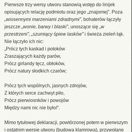
Pierwsze trzy wersy utworu stanowią wstęp do linijek
opisujących relację podmiotu oraz jego „znajomej”. Poza
„wiosennymi marzeniami zdradnymi”
, bohaterów łączyły
jeszcze
„wonie, barwy i blaski”
, unoszące się
„w
przestrzeni”, „szumiący śpiew lasków”
i świeża zieleń łąk.
Nie łączyło ich nic:
„Prócz tych kaskad i potoków
Zraszających każdy parów,
Prócz girlandy tęcz, obłoków,
Prócz natury słodkich czarów;
Prócz tych wspólnych, jasnych zdrojów,
Z których serce zachwyt piło,
Prócz pierwiosnków i powojów
Między nami nic nie było!”.
Mimo tytułowej deklaracji, powtórzonej potem w pierwszym
i ostatnim wersie utworu (budowa klamrowa), przywołane