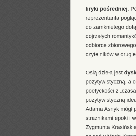
liryki pośredniej
. P
reprezentanta poglą
do zamkniętego dotą
dojrzałych romantyk
odbiorcę zbioroweg
czytelników w drugie
Osią dzieła jest
dysk
pozytywistyczną, a c
poetyckości z „czasa
pozytywistyczną ide
Adama Asnyk mógł pe
strażnikami epoki i
Zygmunta Krasińskie