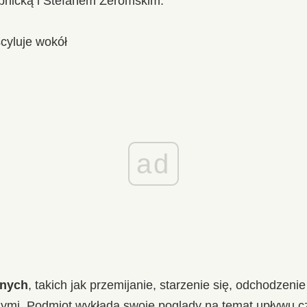
pnicką i Stefanem Żeromskim.
cyluje wokół
ad
nnych
, takich jak przemijanie, starzenie się, odchodzenie
nymi. Podmiot wykłada swoje poglądy na temat upływu c