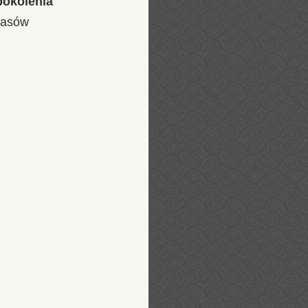
pokolenia
zasów