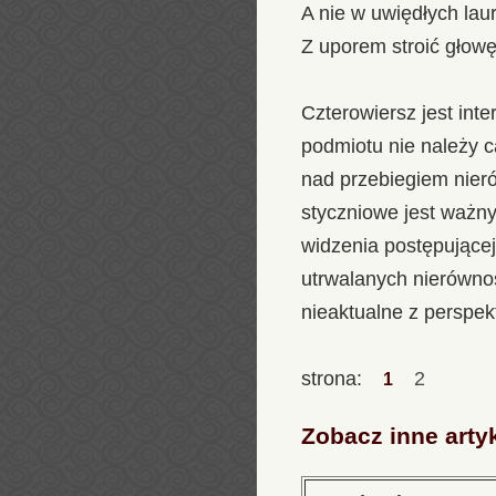
A nie w uwiędłych laur
Z uporem stroić głowę
Czterowiersz jest int
podmiotu nie należy c
nad przebiegiem nieró
styczniowe jest ważny
widzenia postępujące
utrwalanych nierównoś
nieaktualne z perspe
strona:
2
1
Zobacz inne arty