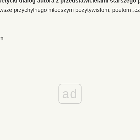
oetycki dialog autora z przedstawicielami starszego 
zawsze przychylnego młodszym pozytywistom, poetom „c
em
ad