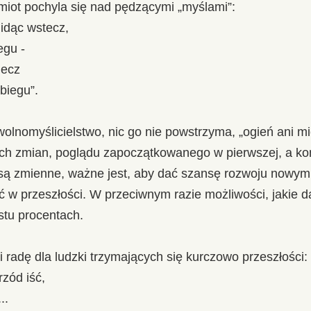
dmiot pochyla się nad pędzącymi „myślami”:
idąc wstecz,
egu -
iecz
biegu”.
olnomyślicielstwo, nic go nie powstrzyma, „ogień ani mie
głych zmian, poglądu zapoczątkowanego w pierwszej, a 
y są zmienne, ważne jest, aby dać szansę rozwoju nowym
ć w przeszłości. W przeciwnym razie możliwości, jakie d
stu procentach.
i radę dla ludzki trzymających się kurczowo przeszłości:
zód iść,
..