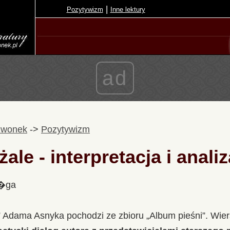
|
Pozytywizm
Inne lektury
ad
zwonek
->
Pozytywizm
le - interpretacja i analiz
l�ga
” Adama Asnyka pochodzi ze zbioru „Album pieśni”. Wi