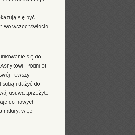
kazują się być
an we wszechświecie:
unkowanie się do
 Asnykowi. Podmiot
 swój nowszy
 sobą i dążyć do
zwój usuwa „przeżyte
staje do nowych
a natury, więc