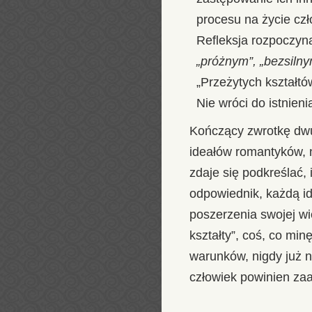
procesu na życie czł
Refleksja rozpoczyna
„próżnym”, „bezsiln
„Przeżytych kształt
Nie wróci do istnienia
Kończący zwrotkę dwu
ideałów romantyków, 
zdaje się podkreślać, 
odpowiednik, każdą i
poszerzenia swojej wi
kształty”, coś, co min
warunków, nigdy już n
człowiek powinien za