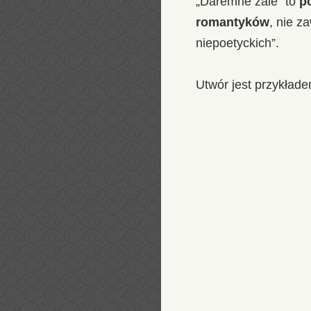
„Daremne żale” to
p
romantyków
, nie 
niepoetyckich”.
Utwór jest przykład