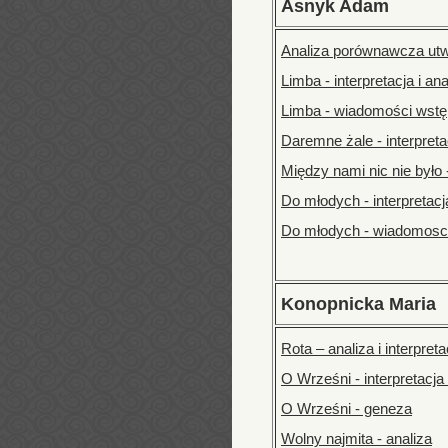
Asnyk Adam
Analiza porównawcza ut
Limba - interpretacja i ana
Limba - wiadomości wst
Daremne żale - interpretac
Między nami nic nie było -
Do młodych - interpretacj
Do młodych - wiadomosc
Konopnicka Maria
Rota – analiza i interpreta
O Wrześni - interpretacja 
O Wrześni - geneza
Wolny najmita - analiza