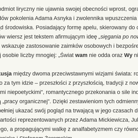
odmiot liryczny nie ujawnia swojej obecności wprost, ogra
dów pokolenia Adama Asnyka i zwolennika wpuszczenia 
d środowiska. Posiadający formę apelu, skierowany do c
ów wiersz jest tekstem afirmującym ideę
„sięgania po no
o wskazuje zastosowanie zaimków osobowych i bezpośr
j osobie liczby mnogiej: „Świat
wam
nie odda oraz
Wy
ni
usja
między dwoma przeciwstawnymi wizjami świata: r
o za tym idzie – przeszłości z przyszłością, tradycji z n
mi niepoetyckimi”, romantycznego przekonania o sile in
ą „pracy organicznej”. Dzięki zestawieniom tych odmien
łniej ukazać swój pogląd na trwającą w jego czasach 
 wartości reprezentowanych przez Adama Mickiewicza, Ju
go, a propagującymi walkę z analfabetyzmem czy równ