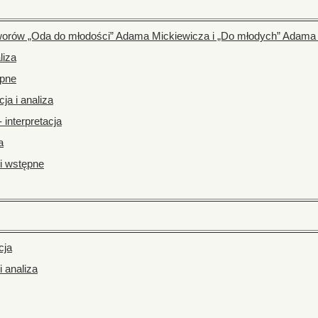
worów „Oda do młodości” Adama Mickiewicza i „Do młodych” Adama
liza
ępne
ja i analiza
 interpretacja
a
i wstępne
cja
i analiza