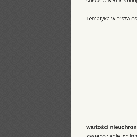
chłopów Marią Kono
Tematyka wiersza os
wartości nieuchro
zastępowanie ich in