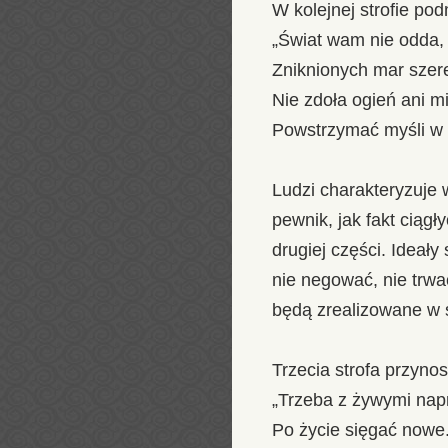
W kolejnej strofie po
„Świat wam nie odda, 
Zniknionych mar szer
Nie zdoła ogień ani m
Powstrzymać myśli w 
Ludzi charakteryzuje w
pewnik, jak fakt cią
drugiej części. Ideał
nie negować, nie trwa
będą zrealizowane w 
Trzecia strofa przynos
„Trzeba z żywymi napr
Po życie sięgać nowe.