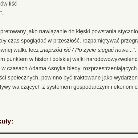
ów liść
”.
erpretowany jako nawiązanie do klęski powstania styczn
ały czas spoglądać w przeszłość, rozpamiętywać przegra
wnej walki, lecz
„naprzód iść / Po życie sięgać nowe...”
.
m punktem w historii polskiej walki narodowowyzwoleńcz
j w czasach Adama Asnyka biedy, rozprzestrzeniających 
ci społecznych, powinno być traktowane jako wydarzeni
ktywy walczących z systemem gospodarczym i ekonomic
kuły: