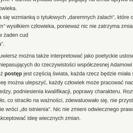
owieka.
 się wzmianką o tytułowych „daremnych żalach”, które o
ym”
wysiłkiem człowieka, ponieważ nic nie zatrzyma zmi
ów żaden cud
”.
wiersz można także interpretować jako poetyckie ustos
niepasujących do rzeczywistości współczesnej Adamowi
iż
postęp
jest częścią świata, każda rzecz będzie miała
deę można ulepszyć, każdy człowiek może pracować nad
edzy, podniesienia kwalifikacji, poprawy charakteru. Ro
ęło, co straciło na ważności, zdewaluowało się, nie przy
ie wróci „do istnienia”. Nic nie zmieni odwiecznego praw
akceptować ideę wiecznych zmian.