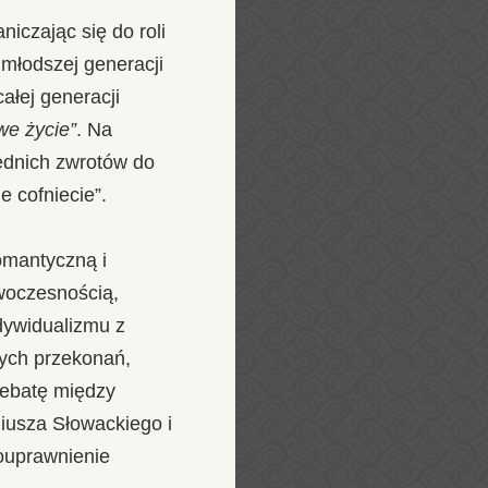
niczając się do roli
młodszej generacji
ałej generacji
we życie”
. Na
ednich zwrotów do
e cofniecie”.
omantyczną i
owoczesnością,
dywidualizmu z
nych przekonań,
debatę między
liusza Słowackiego i
ouprawnienie