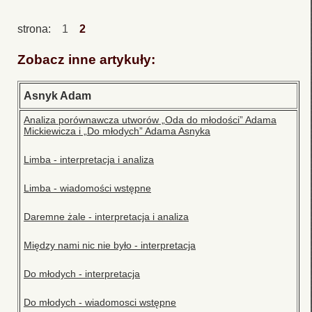
strona:
1
2
Zobacz inne artykuły:
Asnyk Adam
Analiza porównawcza utworów „Oda do młodości” Adama
Mickiewicza i „Do młodych” Adama Asnyka
Limba - interpretacja i analiza
Limba - wiadomości wstępne
Daremne żale - interpretacja i analiza
Między nami nic nie było - interpretacja
Do młodych - interpretacja
Do młodych - wiadomosci wstępne