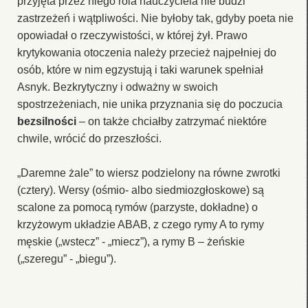
przyjęta przez niego rola nauczyciela nie budzi
zastrzeżeń i wątpliwości. Nie byłoby tak, gdyby poeta nie
opowiadał o rzeczywistości, w której żył. Prawo
krytykowania otoczenia należy przecież najpełniej do
osób, które w nim egzystują i taki warunek spełniał
Asnyk. Bezkrytyczny i odważny w swoich
spostrzeżeniach, nie unika przyznania się do poczucia
bezsilności
– on także chciałby zatrzymać niektóre
chwile, wrócić do przeszłości.
„Daremne żale” to wiersz podzielony na równe zwrotki
(cztery). Wersy (ośmio- albo siedmiozgłoskowe) są
scalone za pomocą rymów (parzyste, dokładne) o
krzyżowym układzie ABAB, z czego rymy A to rymy
męskie („wstecz” - „miecz”), a rymy B – żeńskie
(„szeregu” - „biegu”).