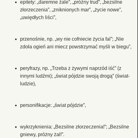
epitety: „daremne żale”, „próżny trud”, „bezsilne
złorzeczenia”, „zniknionych mar”, „życie nowe”,
„uwiędłych liści”,
przenośnie, np. „wy nie cofniecie życia fal”; „Nie
zdoła ogień ani miecz powstrzymać myśli w biegu”,
peryfrazy, np. „Trzeba z żywymi naprzód iść” (z
innymi ludźmi); „świat pójdzie swoją drogą” (świat-
ludzie),
personifikacje: „świat pójdzie”,
wykrzyknienia: „Bezsilne złorzeczenia!”; „Bezsilne
gniewy, próżny żal!”.