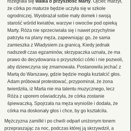
rozegrała się
walka o przyszłość Marty
. Ojciec marzył,
że córka po maturze będzie uczyła się w szkole
ogrodniczej. Wyobrażał sobie mały domek i swoją
starość wśród kwiatów, warzyw i owoców pod opieką
Marty. Róża nie sprzeciwiała się i nawet przychylnie
patrzyła na plany męża, zapewniając go, że sama
zamieszka z Władysiem za granicą. Kiedy jednak
nadszedł czas egzaminów, skrzypaczka uznała, że ma
prawo do decydowania o przyszłości córki i nie pozwoli,
aby dziewczyna się zmarnowała. Postanowiła jechać z
Martą do Warszawy, gdzie będzie mogła kształcić głos.
Adam próbował protestować, przypominał, że żona
twierdziła, iż Marta nie ma talentu muzycznego, lecz
Róża z uporem oświadczyła, że córka zostanie
śpiewaczką. Spojrzała na męża wyniośle i dodała, że
córka ma doskonały głos i chce, by go kształciła.
Mężczyzna zamilkł i po chwili odparł uniżonym tonem
przepraszając za noc, podczas której ją skrzywdził, a