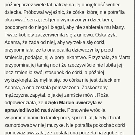
później przez wiele lat patrzył na jej obojętność wobec
dziecka. Próbował wyjaśnić, że córka, której nie potrafiła
okazywać serca, jest jego wymarzonym dzieckiem,
podobnym do niego i błagał, aby nie zabierała mu Marty.
Twarz kobiety zaczerwieniła się z gniewu. Oskarżyła
Adama, że żąda od niej, aby wyrzekła się córki,
przypomniała, że to ona ocaliła dziewczynkę przed
śmiercią, podając jej w porę lekarstwo. Przyznała, że Marta
przypomina jej tamtą noc i że rzeczywiście nie lubiła jej,
lecz zmieniła swój stosunek do córki, a później
wykrzyknęła, że myliła się, bo córka nie jest dzieckiem
Adama, a ona została pomszczona. Zaskoczony
mężczyzna zapytał, o jakiej zemście mówi. Róża
odpowiedziała, że
dzięki Marcie uwierzyła w
sprawiedliwość na świecie
. Ponownie wróciła
wspomnieniami do tamtej nocy sprzed lat, kiedy chciał
zamordować w niej muzykę. Nie potrafiła pokochać córki,
ponieważ uważała, że została ona poczęta na zgubę jej