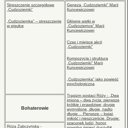
Streszczenie szczegółowe
Geneza „Cudzoziemki” Marii
„Cudzoziemki”
Kuncewiczowej
„Cudzoziemka” – streszczenie
Główne wątki w
w pigułce
„Cudzoziemce” Marii
Kuncewiczowej
Czas i miejsce akcji
„Cudzoziemki”
Kompozycja i struktura
„Cudzoziemki” Marii
Kuncewiczowej
„Cudzoziemka” jako powieść
psychologiczna
Tragizm postaci Róży - „Dwa
imiona – dwa życia: pierwsze
krótkie i prawdziwe; drugie
Bohaterowie
wymyślone, długie, nadto
długie… Pierwsze – kwiat,
miłość i nieszczęście. Drugie:
szacunek ludzi, honor,
Róża Żabczyńska -
powolna śmierć duszy&#