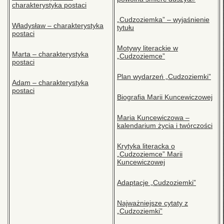
charakterystyka postaci
„Cudzoziemka” – wyjaśnienie
Władysław – charakterystyka
tytułu
postaci
Motywy literackie w
Marta – charakterystyka
„Cudzoziemce”
postaci
Plan wydarzeń „Cudzoziemki”
Adam – charakterystyka
postaci
Biografia Marii Kuncewiczowej
Maria Kuncewiczowa –
kalendarium życia i twórczości
Krytyka literacka o
„Cudzoziemce” Marii
Kuncewiczowej
Adaptacje „Cudzoziemki”
Najważniejsze cytaty z
„Cudzoziemki”