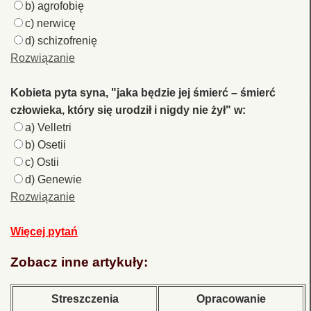
b) agrofobię
c) nerwicę
d) schizofrenię
Rozwiązanie
Kobieta pyta syna, "jaka będzie jej śmierć – śmierć
człowieka, który się urodził i nigdy nie żył" w:
a) Velletri
b) Osetii
c) Ostii
d) Genewie
Rozwiązanie
Więcej pytań
Zobacz inne artykuły:
Streszczenia
Opracowanie