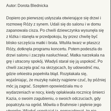
Autor: Dorota Blednicka
Dopiero po pierwszej usłyszała otwierające się drzwi i
rozmowę Róży z synem. Udali się do salonu i w domu
zapanowała cisza. Po chwili dziewczynka wysunęła się
z łóżka i stanęła w przedpokoju, by przez chwilę być
blisko szczęścia matki i brata. Wtuliła twarz w płaszcz
Róży, dotknęła programu koncertu. Potem podeszła do
drzwi salonu i zaczęła nasłuchiwać. Matka narzekała na
grę i utracony spokój. Władyś starał się ją uspokoić. Po
chwili zaczęła grać na skrzypcach, by udowodnić mu,
gdzie orkiestra popełniła błąd. Rozpłakała się,
wyjaśniając, że muzykę należy najpierw czuć, by później
móc ją zagrać. Szeptem opowiedziała mu o
wydarzeniach w nocy, kiedy opłakiwała rocznicę śmierci
Kazia, o swoim zagubieniu, o swoich odczuciach, gdy
popatrzyła na ogród. Mówiła o Brahmsie i pięknie jego
utworów. Władyś uspokajał ją, perswadował, że nie