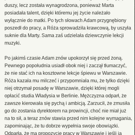
duszy, lecz została wynagrodzona, ponieważ Marta
posiadała talent, dzięki któremu jej życie należało
wyłącznie do matki. Po tych słowach Adam przygnębiony
poszedł do pracy, a Róża sprowadziła krawcową, by uszyła
suknie dla Marty. Sama zaś udzielała dziewczynie lekcji
muzyki.
Po jakimś czasie Adam znów upokorzył się przed żoną.
Pewnego popołudnia usiadł obok niej i zaczął tłumaczyć,
że nie stać ich na kosztowne lekcje śpiewu w Warszawie.
Róża kazała mu milczeć i przypomniała mu, że tylko dzięki
niej otrzymał posadę w Warszawie, dzięki której mogli
opłacić studia Władysia w Berlinie. Mężczyzna odparł, że
zawsze kierowała się pychą i ambicją. Zarzucił, że zmusiła
go do zostania dyrektorem na prowincji, choć nie miał już
na to sił, a teraz znów stawia przed nim kolejne wymagania,
zapominając, że tu dobrze wypełnia swoje obowiązki.
Odparła, że ma propozycję pracy w Warszawie i jeśli ją