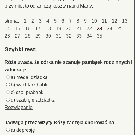
przyjmie, to ograniczą koszty nauki Marty.
strona:
1
2
3
4
5
6
7
8
9
10
11
12
13
14
15
16
17
18
19
20
21
22
23
24
25
26
27
28
29
30
31
32
33
34
35
Szybki test:
Róża uważa, że córka nie szanuje pamiątek rodzinnych i
zabiera jej:
a) medal dziadka
b) wachlarz babki
c) szal prababki
d) szablę pradziadka
Rozwiązanie
Jadwiga przez wizyty Róży zaczęła chorować na:
a) depresję