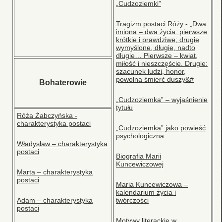
„Cudzoziemki”
Tragizm postaci Róży - „Dwa
imiona – dwa życia: pierwsze
krótkie i prawdziwe; drugie
wymyślone, długie, nadto
długie… Pierwsze – kwiat,
miłość i nieszczęście. Drugie:
szacunek ludzi, honor,
powolna śmierć duszy&#
Bohaterowie
„Cudzoziemka” – wyjaśnienie
tytułu
Róża Żabczyńska -
charakterystyka postaci
„Cudzoziemka” jako powieść
psychologiczna
Władysław – charakterystyka
postaci
Biografia Marii
Kuncewiczowej
Marta – charakterystyka
postaci
Maria Kuncewiczowa –
kalendarium życia i
Adam – charakterystyka
twórczości
postaci
Motywy literackie w