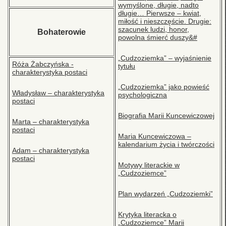
wymyślone, długie, nadto
długie… Pierwsze – kwiat,
miłość i nieszczęście. Drugie:
szacunek ludzi, honor,
Bohaterowie
powolna śmierć duszy&#
„Cudzoziemka” – wyjaśnienie
Róża Żabczyńska -
tytułu
charakterystyka postaci
„Cudzoziemka” jako powieść
Władysław – charakterystyka
psychologiczna
postaci
Biografia Marii Kuncewiczowej
Marta – charakterystyka
postaci
Maria Kuncewiczowa –
kalendarium życia i twórczości
Adam – charakterystyka
postaci
Motywy literackie w
„Cudzoziemce”
Plan wydarzeń „Cudzoziemki”
Krytyka literacka o
„Cudzoziemce” Marii