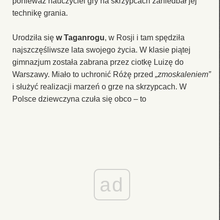
ponieważ nauczyciel gry na skrzypcach zaniedbał jej
technikę grania.
Urodziła się
w Taganrogu
, w Rosji i tam spędziła
najszczęśliwsze lata swojego życia. W klasie piątej
gimnazjum została zabrana przez ciotkę Luizę do
Warszawy. Miało to uchronić Różę przed
„zmoskaleniem”
i służyć realizacji marzeń o grze na skrzypcach. W
Polsce dziewczyna czuła się obco – to
ad