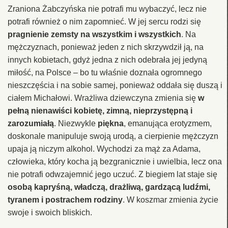
Zraniona Żabczyńska nie potrafi mu wybaczyć, lecz nie
potrafi również o nim zapomnieć. W jej sercu rodzi się
pragnienie zemsty na wszystkim i wszystkich
. Na
mężczyznach, ponieważ jeden z nich skrzywdził ją, na
innych kobietach, gdyż jedna z nich odebrała jej jedyną
miłość, na Polsce – bo tu właśnie doznała ogromnego
nieszczęścia i na sobie samej, ponieważ oddała się duszą i
ciałem Michałowi. Wrażliwa dziewczyna zmienia się
w
pełną nienawiści kobietę, zimną, nieprzystępną i
zarozumiałą
. Niezwykle
piękna
, emanująca erotyzmem,
doskonale manipuluje swoją urodą, a cierpienie mężczyzn
upaja ją niczym alkohol. Wychodzi za mąż za Adama,
człowieka, który kocha ją bezgranicznie i uwielbia, lecz ona
nie potrafi odwzajemnić jego uczuć. Z biegiem lat staje się
osobą kapryśną, władczą, drażliwą, gardzącą ludźmi,
tyranem i postrachem rodziny
. W koszmar zmienia życie
swoje i swoich bliskich.