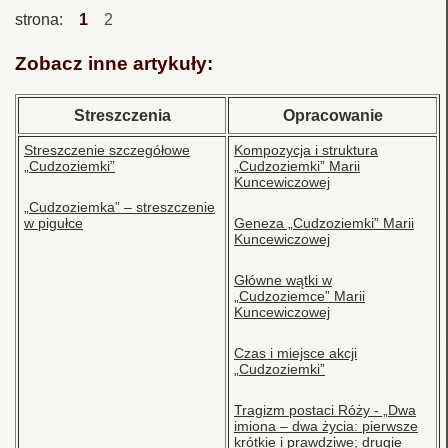
strona:
1
2
Zobacz inne artykuły:
Streszczenia
Opracowanie
Streszczenie szczegółowe
Kompozycja i struktura
„Cudzoziemki”
„Cudzoziemki” Marii
Kuncewiczowej
„Cudzoziemka” – streszczenie
w pigułce
Geneza „Cudzoziemki” Marii
Kuncewiczowej
Główne wątki w
„Cudzoziemce” Marii
Kuncewiczowej
Czas i miejsce akcji
„Cudzoziemki”
Tragizm postaci Róży - „Dwa
imiona – dwa życia: pierwsze
krótkie i prawdziwe; drugie