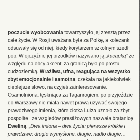
poczucie wyobcowania
towarzyszyło jej zresztą przez
całe życie. W Rosji uważana była za Polkę, a koleżanki
odsuwały się od niej, kiedy korytarzem szkolnym szedł
pop. W ojczyźnie jej przodków nazywano ją
„kacapką”
ze
względu na obcy akcent, za granicą była po prostu
cudzoziemką.
Wrażliwa, ufna, reagująca na wszystko
zbyt emocjonalnie i samotna
, czekała na jakiekolwiek
cieplejsze słowo, na czyjeś zainteresowanie.
Osamotniona, tęskniąca za Taganrogiem, po przyjeździe
do Warszawy nie miała nawet prawa używać swojego
prawdziwego imienia, które ciotka Luiza uznała za zbyt
pospolite i ze względów prestiżowych nazwała bratanicę
Eweliną
.
„Dwa imiona – dwa życia: pierwsze krótkie i
prawdziwe; drugie wymyślone, długie, nadto długie…