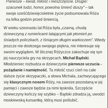
Pierwsze – kwiat, miłość i nieszczęście. Drugie:
szacunek ludzi, honor, powolna śmierć duszy”
– tak
swoje sześćdziesięcioletnie życie podsumowała Róża
na kilka godzin przed śmiercią.
W wieku szesnastu lat Róża była
„czarną, chudą
dziewczyną z rumieńcami latającymi jak płomień po
śniadych policzkach, z lśniącym długim warkoczem”
. Wtedy
jeszcze nie dostrzega swojego piękna, nie interesuje się
swoim wyglądem. W ślicznej Różyczce zakochuje się syn
jej nauczyciela gry na skrzypcach,
Michał Bądski
.
Młodzieniec rozbudza w dziewczynie
pierwsze uczucia -
pożądanie i namiętność
. Ta miłość rzuci cień na całe
dalsze życie skrzypaczki, a słowa Michała, zachwycającego
się
klasycznym nosem
Róży, na zawsze pozostaną w jej
pamięci i zawsze będzie za nimi tęskniła. Szczęście
dziewczyny kończy się szybko – Bądski zdradza ją, uwodzi
moskiewską kursantkę, którą musi poślubić.