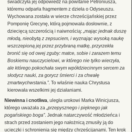
świadczyła jej odpowiedź na powitanie Petroniusza,
któremu odparła fragmentem z dzieła o Odyseuszu.
Wychowana została w wierze chrześcijańskiej przez
Pomponię Grecynę, którą pojmowała dosłownie, z
dziecięcą szczerością i naiwnością:
„mając jednak duszę
młodą, nieobytą z zepsuciem, i wyznając wysoką naukę
wszczepioną jej przez przybraną matkę, przyrzekła
bronić się od owej zguby: matce, sobie i zarazem temu
Boskiemu nauczycielowi, w którego nie tylko wierzyła,
ale którego pokochała swym wpółdziecinnym sercem za
słodycz nauki, za gorycz śmierci i za chwałę
zmartwychwstania.”
. To właśnie nauka Chrystusa
kierowała wszelkimi jej działaniami.
Niewinna i cnotliwa
, uległa urokowi Marka Winicjusza,
którego uważała za
„przepysznego i pięknego jak
pogańskiego boga”
. Jednak natarczywość młodzieńca i
strach przed zostaniem jego nałożnicą zmusiły ją do
ucieczki i schronienia się między chrześcijanami. Ten krok