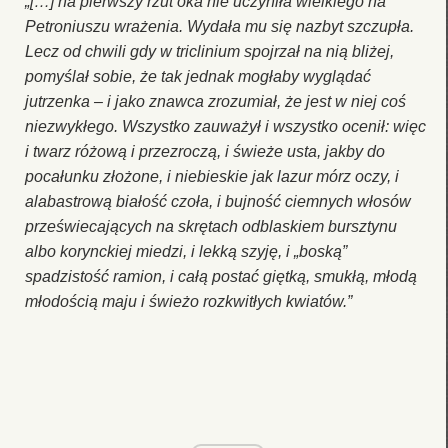
„[…] na pierwszy rzut oka nie uczyniła wielkiego na
Petroniuszu wrażenia. Wydała mu się nazbyt szczupła.
Lecz od chwili gdy w triclinium spojrzał na nią bliżej,
pomyślał sobie, że tak jednak mogłaby wyglądać
jutrzenka – i jako znawca zrozumiał, że jest w niej coś
niezwykłego. Wszystko zauważył i wszystko ocenił: więc
i twarz różową i przezroczą, i świeże usta, jakby do
pocałunku złożone, i niebieskie jak lazur mórz oczy, i
alabastrową białość czoła, i bujność ciemnych włosów
przeświecających na skrętach odblaskiem bursztynu
albo korynckiej miedzi, i lekką szyję, i „boską”
spadzistość ramion, i całą postać giętką, smukłą, młodą
młodością maju i świeżo rozkwitłych kwiatów.”