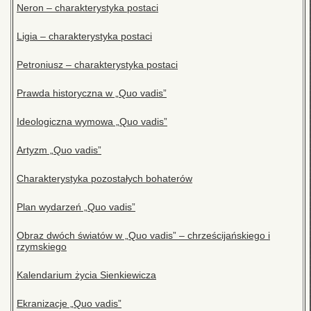
Neron – charakterystyka postaci
Ligia – charakterystyka postaci
Petroniusz – charakterystyka postaci
Prawda historyczna w „Quo vadis”
Ideologiczna wymowa „Quo vadis”
Artyzm „Quo vadis”
Charakterystyka pozostałych bohaterów
Plan wydarzeń „Quo vadis”
Obraz dwóch światów w „Quo vadis” – chrześcijańskiego i
rzymskiego
Kalendarium życia Sienkiewicza
Ekranizacje „Quo vadis”