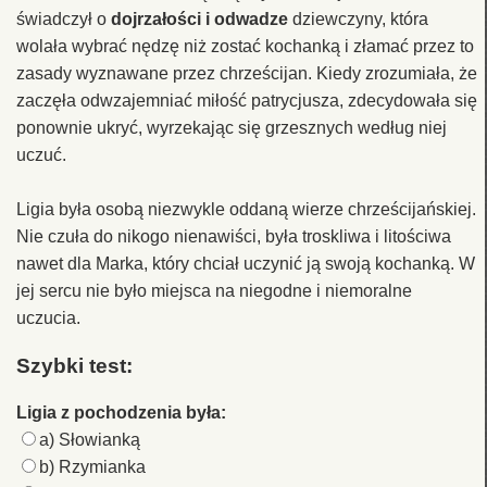
świadczył o
dojrzałości i odwadze
dziewczyny, która
wolała wybrać nędzę niż zostać kochanką i złamać przez to
zasady wyznawane przez chrześcijan. Kiedy zrozumiała, że
zaczęła odwzajemniać miłość patrycjusza, zdecydowała się
ponownie ukryć, wyrzekając się grzesznych według niej
uczuć.
Ligia była osobą niezwykle oddaną wierze chrześcijańskiej.
Nie czuła do nikogo nienawiści, była troskliwa i litościwa
nawet dla Marka, który chciał uczynić ją swoją kochanką. W
jej sercu nie było miejsca na niegodne i niemoralne
uczucia.
Szybki test:
Ligia z pochodzenia była:
a) Słowianką
b) Rzymianka