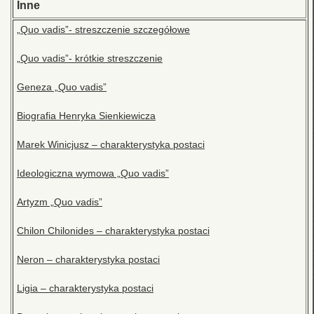
Inne
„Quo vadis”- streszczenie szczegółowe
„Quo vadis”- krótkie streszczenie
Geneza „Quo vadis”
Biografia Henryka Sienkiewicza
Marek Winicjusz – charakterystyka postaci
Ideologiczna wymowa „Quo vadis”
Artyzm „Quo vadis”
Chilon Chilonides – charakterystyka postaci
Neron – charakterystyka postaci
Ligia – charakterystyka postaci