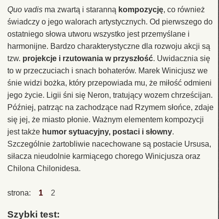
Quo vadis
ma zwartą i staranną
kompozycję
, co również
świadczy o jego walorach artystycznych. Od pierwszego do
ostatniego słowa utworu wszystko jest przemyślane i
harmonijne. Bardzo charakterystyczne dla rozwoju akcji są
tzw.
projekcje i rzutowania w przyszłość
. Uwidacznia się
to w przeczuciach i snach bohaterów. Marek Winicjusz we
śnie widzi bożka, który przepowiada mu, że miłość odmieni
jego życie. Ligii śni się Neron, tratujący wozem chrześcijan.
Później, patrząc na zachodzące nad Rzymem słońce, zdaje
się jej, że miasto płonie. Ważnym elementem kompozycji
jest także
humor sytuacyjny, postaci i słowny
.
Szczególnie żartobliwie nacechowane są postacie Ursusa,
siłacza nieudolnie karmiącego chorego Winicjusza oraz
Chilona Chilonidesa.
strona:
1
2
Szybki test: