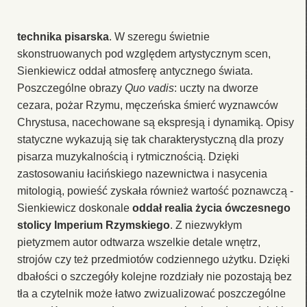
technika pisarska
. W szeregu świetnie
skonstruowanych pod względem artystycznym scen,
Sienkiewicz oddał atmosferę antycznego świata.
Poszczególne obrazy
Quo vadis
: uczty na dworze
cezara, pożar Rzymu, męczeńska śmierć wyznawców
Chrystusa, nacechowane są ekspresją i dynamiką. Opisy
statyczne wykazują się tak charakterystyczną dla prozy
pisarza muzykalnością i rytmicznością. Dzięki
zastosowaniu łacińskiego nazewnictwa i nasycenia
mitologią, powieść zyskała również wartość poznawczą -
Sienkiewicz doskonale
oddał realia życia ówczesnego
stolicy Imperium Rzymskiego
. Z niezwykłym
pietyzmem autor odtwarza wszelkie detale wnętrz,
strojów czy też przedmiotów codziennego użytku. Dzięki
dbałości o szczegóły kolejne rozdziały nie pozostają bez
tła a czytelnik może łatwo zwizualizować poszczególne