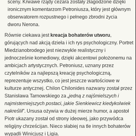
sceny. Krwawe rządy cezara zostały złagodzone dzięki
ironicznym komentarzom Petroniusza, który jest głównym
obserwatorem rozpustnego i pełnego zbrodni życia
dworu Nerona.
Równie ciekawa jest
kreacja bohaterów utworu
,
górujących nad akcją dzieła i ich rys psychologiczny. Portret
Miedzianobrodego jest niezwykle realistyczny i
jednocześnie komediowy, dzięki akcentowi położonemu na
ambicjach artystycznych. Petroniusz, uznany przez
czytelników za najlepszą kreację psychologiczną,
reprezentuje wszystko, co jest jeszcze wartościowe w
kulturze antycznej. Chilon Chilonides nazwany został przez
Stanisława Tarnowskiego za
„jedną z najśmielszych i
najmisterniejszych postaci, jakie Sienkiewicz kiedykolwiek
nakreślił
”. Ursusa ożywia w dużej mierze humor, a apostoł
Piotr ukazany został od strony ideowej, jako przywódca
religijny chrześcijan. Nieco słabiej na tle innych bohaterów
wypadli Winicjusz i Ligia.