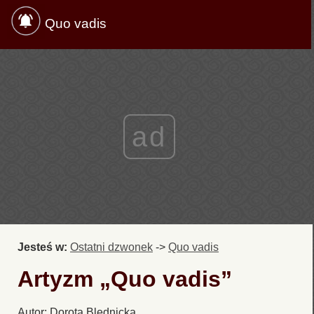
Quo vadis
ad
Jesteś w:
Ostatni dzwonek
->
Quo vadis
Artyzm „Quo vadis”
Autor: Dorota Blednicka