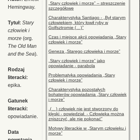
„Stary człowiek i morze” – streszczenie
Hemingway.
szczegółowe
Charakterystyka Santiago - „Był starym
Tytuł:
Stary
człowiekiem, który łowił ryby w
Golfsztromie (…)”
człowiek i
Czas i miejsce akcji opowiadania „Stary
morze
(org.
człowiek i morze”
The Old Man
Geneza „Starego człowieka i morze”
and the Sea
).
„Stary człowiek i morze” jako
opowiadanie - parabola
Rodzaj
Problematyka opowiadania „Stary
literacki:
człowiek i morze”
epika.
Charakterystyka pozostałych
bohaterów opowiadania „Stary człowiek
i morze”
Gatunek
literacki:
„(…) człowiek nie jest stworzony do
klęski - powiedział. - Człowieka można
opowiadanie.
zniszczyć, ale nie pokonać”
Motywy literackie w „Starym człowieku i
Data
morze”
powstania