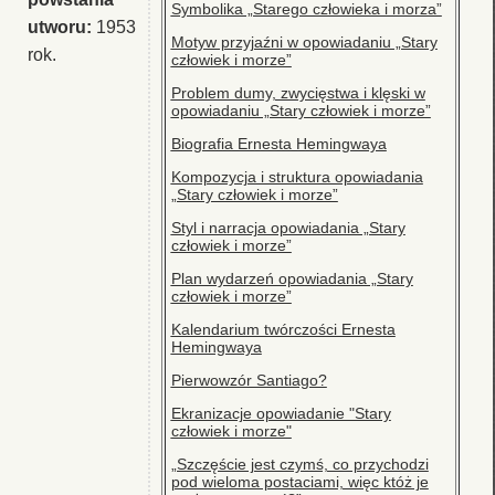
Symbolika „Starego człowieka i morza”
utworu:
1953
Motyw przyjaźni w opowiadaniu „Stary
rok.
człowiek i morze”
Problem dumy, zwycięstwa i klęski w
opowiadaniu „Stary człowiek i morze”
Biografia Ernesta Hemingwaya
Kompozycja i struktura opowiadania
„Stary człowiek i morze”
Styl i narracja opowiadania „Stary
człowiek i morze”
Plan wydarzeń opowiadania „Stary
człowiek i morze”
Kalendarium twórczości Ernesta
Hemingwaya
Pierwowzór Santiago?
Ekranizacje opowiadanie "Stary
człowiek i morze"
„Szczęście jest czymś, co przychodzi
pod wieloma postaciami, więc któż je