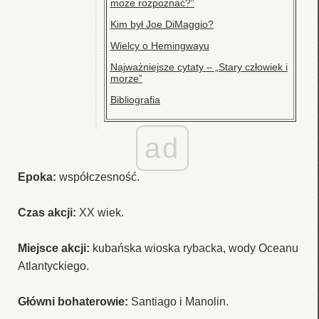
może rozpoznać?”
Kim był Joe DiMaggio?
Wielcy o Hemingwayu
Najważniejsze cytaty – „Stary człowiek i
morze”
Bibliografia
ad
Epoka:
współczesność.
Czas akcji:
XX wiek.
Miejsce akcji:
kubańska wioska rybacka, wody Oceanu
Atlantyckiego.
Główni bohaterowie:
Santiago i Manolin.