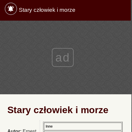
Stary człowiek i morze
ad
Stary człowiek i morze
Inne
Autor:
Ernest