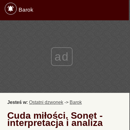
Barok
ad
Jesteś w:
Ostatni dzwonek
->
Barok
Cuda miłości. Sonet -
interpretacja i analiza