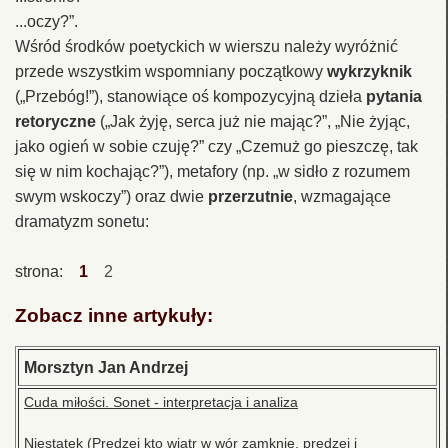
...oczy?”.
Wśród środków poetyckich w wierszu należy wyróżnić
przede wszystkim wspomniany początkowy
wykrzyknik
(„Przebóg!”), stanowiące oś kompozycyjną dzieła
pytania
retoryczne
(„Jak żyję, serca już nie mając?”, „Nie żyjąc,
jako ogień w sobie czuję?” czy „Czemuż go pieszczę, tak
się w nim kochając?”), metafory (np. „w sidło z rozumem
swym wskoczy”) oraz dwie
przerzutnie
, wzmagające
dramatyzm sonetu:
strona:
1
2
Zobacz inne artykuły:
Morsztyn Jan Andrzej
Cuda miłości. Sonet - interpretacja i analiza
Niestatek (Prędzej kto wiatr w wór zamknie, prędzej i