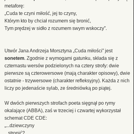
metaforę:
„Cuda te czyni miłość, jej to czyny,
Którym kto by chciał rozumem się bronić,
Tym prędzej w sidło z rozumem swym wskoczy”.
Utwór Jana Andrzeja Morsztyna „Cuda miłości” jest
sonetem
. Zgodnie z wymogami gatunku, składa się z
czternastu wersów podzielonych na cztery strofy: dwie
pierwsze są czterowersowe (mają charakter opisowy), dwie
ostatnie - trzywersowe (charakter refleksyjny). Każda z nich
liczy po jedenaście sylab, ze średniówką po piątej.
W dwóch pierwszych strofach poeta sięgnął po rymy
okalające (ABBA), zaś w trzeciej i czwartej wykorzystał
schemat CDE CDE:
„...dziewczyny
...stronić?