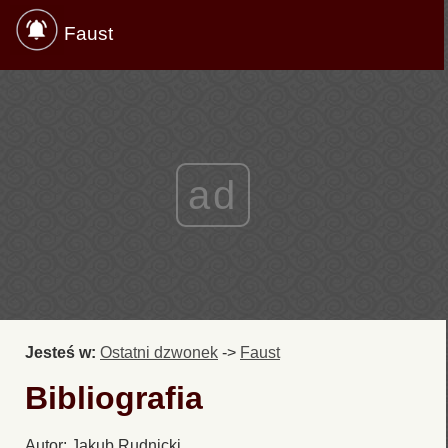
Faust
ad
Jesteś w:
Ostatni dzwonek
->
Faust
Bibliografia
Autor: Jakub Rudnicki