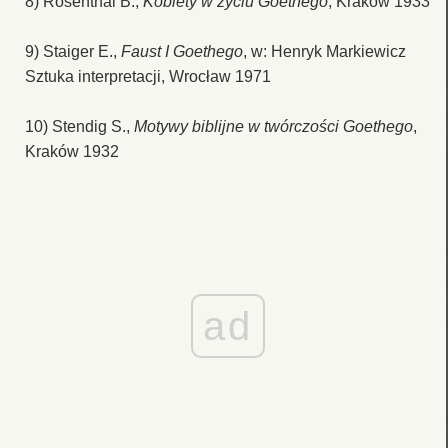
8) Rosenthal B.,
Kobiety w życiu Goethego
, Kraków 1933
9) Staiger E.,
Faust I Goethego
, w: Henryk Markiewicz
Sztuka interpretacji, Wrocław 1971
10) Stendig S.,
Motywy biblijne w twórczości Goethego
,
Kraków 1932
ad