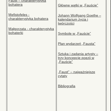
Faust – charakterystyka
bohatera
Główne wątki w „Fauście”
Mefistofeles -
Johann Wolfgang Goethe –
charakterystyka bohatera
kalendarium życia i
twórczości
Małgorzata - charakterystyka
bohaterki
Symbole w „Fauście”
Plan wydarzeń „Fausta”
Sztuka i zadania artysty –
trzy koncepcje poezji w
„Fauście”
„Faust” – najważniejsze
cytaty
Bibliografia