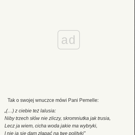
ad
Tak o swojej wnuczce mówi Pani Pernelle:
„(…) z ciebie też lalusia:
Niby trzech słów nie zliczy, skromniutka jak trusia,
Lecz ja wiem, cicha woda jakie ma wybryki,
I nie ja się dam złapać na twe polityki”