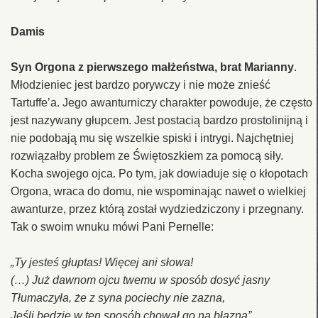
Damis
Syn Orgona z pierwszego małżeństwa, brat Marianny
.
Młodzieniec jest bardzo porywczy i nie może znieść
Tartuffe’a. Jego awanturniczy charakter powoduje, że często
jest nazywany głupcem. Jest postacią bardzo prostolinijną i
nie podobają mu się wszelkie spiski i intrygi. Najchętniej
rozwiązałby problem ze Świętoszkiem za pomocą siły.
Kocha swojego ojca. Po tym, jak dowiaduje się o kłopotach
Orgona, wraca do domu, nie wspominając nawet o wielkiej
awanturze, przez którą został wydziedziczony i przegnany.
Tak o swoim wnuku mówi Pani Pernelle:
„Ty jesteś głuptas! Więcej ani słowa!
(…) Już dawnom ojcu twemu w sposób dosyć jasny
Tłumaczyła, że z syna pociechy nie zazna,
Jeśli będzie w ten sposób chował go na błazna”.