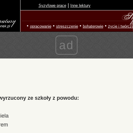
|
Syzyfowe prace
Inne lektury
•
•
•
•
opracowanie
streszczenie
bohaterowie
życie i twórcz
ad
wyrzucony ze szkoły z powodu:
iela
orem