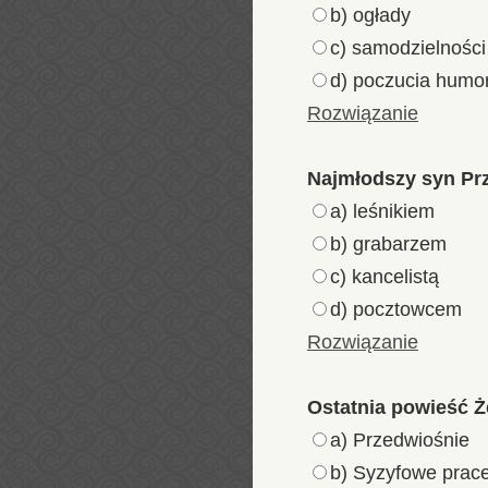
b) ogłady
c) samodzielności
d) poczucia humo
Rozwiązanie
Najmłodszy syn Prze
a) leśnikiem
b) grabarzem
c) kancelistą
d) pocztowcem
Rozwiązanie
Ostatnia powieść Ż
a) Przedwiośnie
b) Syzyfowe prac