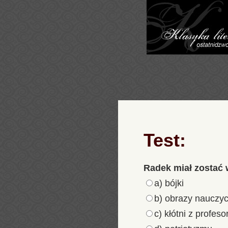
Test:
Radek miał zostać 
a) bójki
b) obrazy nauczyc
c) kłótni z profes