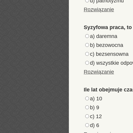
d) patriotyzmu
Rozwiązanie
Syzyfowa praca, to
a) daremna
b) bezowocna
c) bezsensowna
d) wszystkie odp
Rozwiązanie
Ile lat obejmuje cz
a) 10
b) 9
c) 12
d) 6