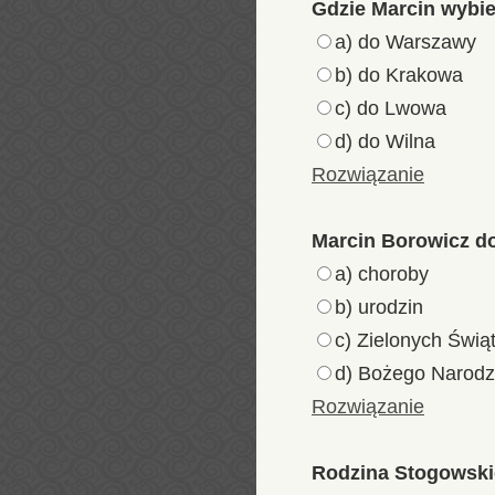
Gdzie Marcin wybie
a) do Warszawy
b) do Krakowa
c) do Lwowa
d) do Wilna
Rozwiązanie
Marcin Borowicz do
a) choroby
b) urodzin
c) Zielonych Świą
d) Bożego Narodz
Rozwiązanie
Rodzina Stogowski