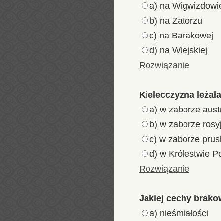
a) na Wigwizdowi
b) na Zatorzu
c) na Barakowej
d) na Wiejskiej
Rozwiązanie
Kielecczyzna leżał
a) w zaborze aust
b) w zaborze rosy
c) w zaborze prus
d) w Królestwie P
Rozwiązanie
Jakiej cechy brak
a) nieśmiałości