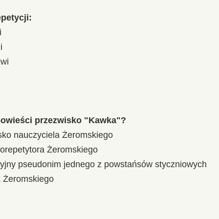
petycji:
i
i
owi
powieści przezwisko "Kawka"?
isko nauczyciela Żeromskiego
korepetytora Żeromskiego
acyjny pseudonim jednego z powstańsów styczniowych
k Żeromskiego