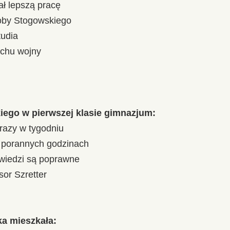
ał lepszą pracę
oby Stogowskiego
tudia
chu wojny
kiego w pierwszej klasie gimnazjum:
 razy w tygodniu
w porannych godzinach
owiedzi są poprawne
sor Szretter
a mieszkała: