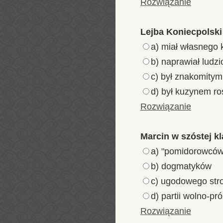
Rozwiązanie
Lejba Koniecpolski 
a) miał własnego 
b) naprawiał ludz
c) był znakomity
d) był kuzynem ro
Rozwiązanie
Marcin w szóstej kl
a) "pomidorowców
b) dogmatyków
c) ugodowego stro
d) partii wolno-pró
Rozwiązanie