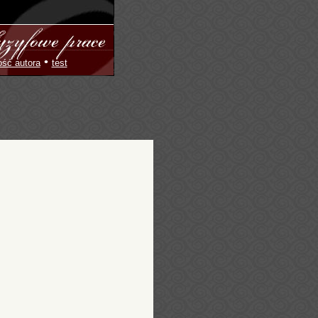
•
ość autora
test