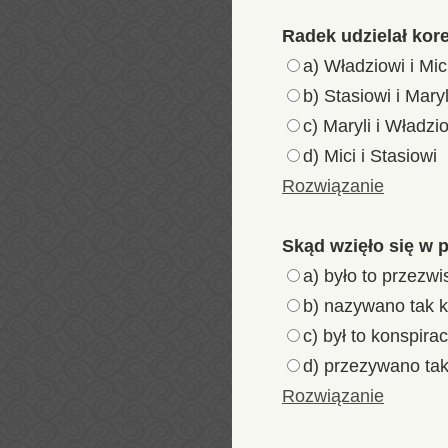
Radek udzielał kore
a) Władziowi i Mic
b) Stasiowi i Maryl
c) Maryli i Władzi
d) Mici i Stasiowi
Rozwiązanie
Skąd wzięło się w 
a) było to przezw
b) nazywano tak 
c) był to konspir
d) przezywano ta
Rozwiązanie