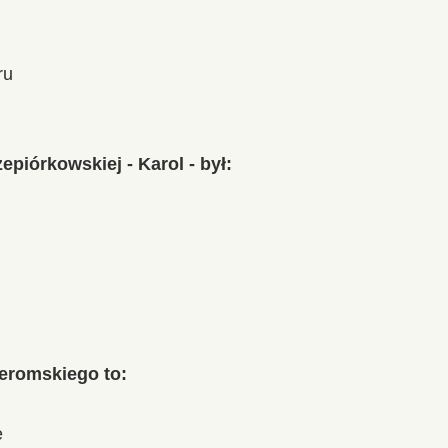
ru
piórkowskiej - Karol - był:
eromskiego to:
e