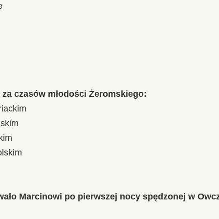
e
a za czasów młodości Żeromskiego:
riackim
jskim
kim
olskim
owało Marcinowi po pierwszej nocy spędzonej w Owc