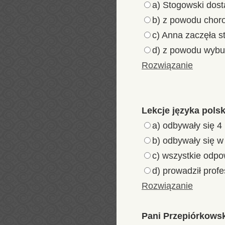
a) Stogowski dost
b) z powodu chor
c) Anna zaczęła s
d) z powodu wybu
Rozwiązanie
Lekcje języka pols
a) odbywały się 4
b) odbywały się 
c) wszystkie odp
d) prowadził profe
Rozwiązanie
Pani Przepiórkowsk