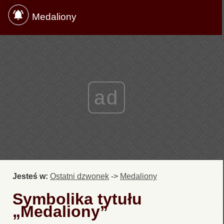
Medaliony
ad
Jesteś w:
Ostatni dzwonek
->
Medaliony
Symbolika tytułu
„Medaliony”