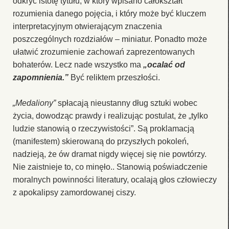
odkryć istotę tytułu, w który wpisano całokształt
rozumienia danego pojęcia, i który może być kluczem
interpretacyjnym otwierającym znaczenia
poszczególnych rozdziałów – miniatur. Ponadto może
ułatwić zrozumienie zachowań zaprezentowanych
bohaterów. Lecz nade wszystko ma
„ocalać od
zapomnienia.”
Być reliktem przeszłości.
„Medaliony”
spłacają nieustanny dług sztuki wobec
życia, dowodząc prawdy i realizując postulat, że „tylko
ludzie stanowią o rzeczywistości”. Są proklamacją
(manifestem) skierowaną do przyszłych pokoleń,
nadzieją, że ów dramat nigdy więcej się nie powtórzy.
Nie zaistnieje to, co minęło.. Stanowią poświadczenie
moralnych powinności literatury, ocalają głos człowieczy
z apokalipsy zamordowanej ciszy.