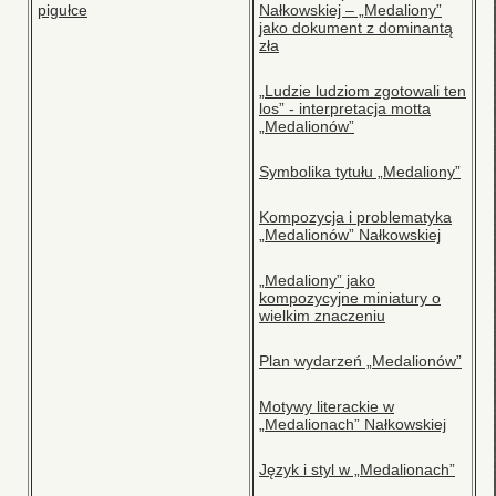
pigułce
Nałkowskiej – „Medaliony”
jako dokument z dominantą
zła
„Ludzie ludziom zgotowali ten
los” - interpretacja motta
„Medalionów”
Symbolika tytułu „Medaliony”
Kompozycja i problematyka
„Medalionów” Nałkowskiej
„Medaliony” jako
kompozycyjne miniatury o
wielkim znaczeniu
Plan wydarzeń „Medalionów”
Motywy literackie w
„Medalionach” Nałkowskiej
Język i styl w „Medalionach”