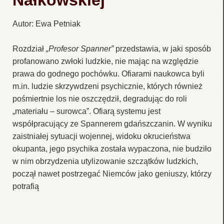
Nałkowskiej
Autor: Ewa Petniak
Rozdział
„Profesor Spanner”
przedstawia, w jaki sposób
profanowano zwłoki ludzkie, nie mając na względzie
prawa do godnego pochówku. Ofiarami naukowca byli
m.in. ludzie skrzywdzeni psychicznie, których również
pośmiertnie los nie oszczędził, degradując do roli
„materiału – surowca”. Ofiarą systemu jest
współpracujący ze Spannerem gdańszczanin. W wyniku
zaistniałej sytuacji wojennej, widoku okrucieństwa
okupanta, jego psychika została wypaczona, nie budziło
w nim obrzydzenia utylizowanie szczątków ludzkich,
począł nawet postrzegać Niemców jako geniuszy, którzy
potrafią