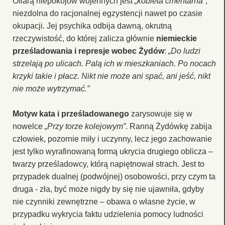
Ofiarą niepokojów wojennych jest
„kobieta cmentarna”
,
niezdolna do racjonalnej egzystencji nawet po czasie
okupacji. Jej psychika odbija dawną, okrutną
rzeczywistość, do której zalicza głównie
niemieckie
prześladowania i represje wobec Żydów
:
„Do ludzi
strzelają po ulicach. Palą ich w mieszkaniach. Po nocach
krzyki takie i płacz. Nikt nie może ani spać, ani jeść, nikt
nie może wytrzymać.”
Motyw kata i prześladowanego
zarysowuje się w
nowelce
„Przy torze kolejowym”
. Ranną Żydówkę zabija
człowiek, pozornie miły i uczynny, lecz jego zachowanie
jest tylko wyrafinowaną formą ukrycia drugiego oblicza –
twarzy prześladowcy, którą napiętnował strach. Jest to
przypadek dualnej (podwójnej) osobowości, przy czym ta
druga - zła, być może nigdy by się nie ujawniła, gdyby
nie czynniki zewnętrzne – obawa o własne życie, w
przypadku wykrycia faktu udzielenia pomocy ludności