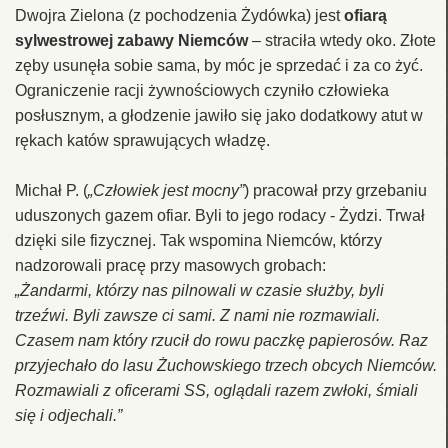
Dwojra Zielona (z pochodzenia Żydówka) jest
ofiarą
sylwestrowej zabawy Niemców
– straciła wtedy oko. Złote
zęby usunęła sobie sama, by móc je sprzedać i za co żyć.
Ograniczenie racji żywnościowych czyniło człowieka
posłusznym, a głodzenie jawiło się jako dodatkowy atut w
rękach katów sprawujących władzę.
Michał P. (
„Człowiek jest mocny”
) pracował przy grzebaniu
uduszonych gazem ofiar. Byli to jego rodacy - Żydzi. Trwał
dzięki sile fizycznej. Tak wspomina Niemców, którzy
nadzorowali pracę przy masowych grobach:
„Żandarmi, którzy nas pilnowali w czasie służby, byli
trzeźwi. Byli zawsze ci sami. Z nami nie rozmawiali.
Czasem nam który rzucił do rowu paczkę papierosów. Raz
przyjechało do lasu Żuchowskiego trzech obcych Niemców.
Rozmawiali z oficerami SS, oglądali razem zwłoki, śmiali
się i odjechali.”