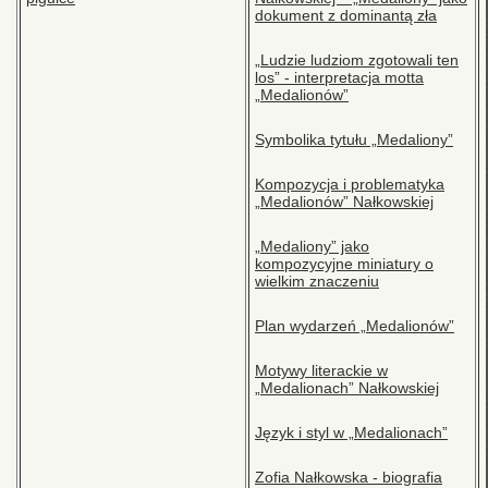
dokument z dominantą zła
„Ludzie ludziom zgotowali ten
los” - interpretacja motta
„Medalionów”
Symbolika tytułu „Medaliony”
Kompozycja i problematyka
„Medalionów” Nałkowskiej
„Medaliony” jako
kompozycyjne miniatury o
wielkim znaczeniu
Plan wydarzeń „Medalionów”
Motywy literackie w
„Medalionach” Nałkowskiej
Język i styl w „Medalionach”
Zofia Nałkowska - biografia