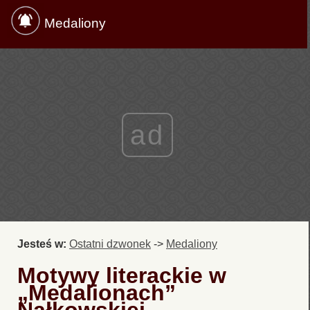
Medaliony
ad
Jesteś w:
Ostatni dzwonek
->
Medaliony
Motywy literackie w
„Medalionach”