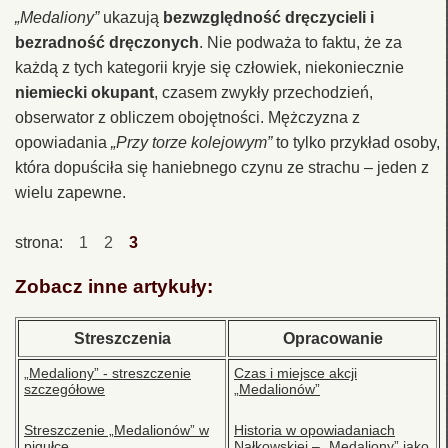
„Medaliony”
ukazują
bezwzględność dręczycieli i
bezradność dręczonych
. Nie podważa to faktu, że za
każdą z tych kategorii kryje się człowiek, niekoniecznie
niemiecki okupant
, czasem zwykły przechodzień,
obserwator z obliczem obojętności. Mężczyzna z
opowiadania
„Przy torze kolejowym”
to tylko przykład osoby,
która dopuściła się haniebnego czynu ze strachu – jeden z
wielu zapewne.
strona:
1
2
3
Zobacz inne artykuły:
Streszczenia
Opracowanie
„Medaliony” - streszczenie
Czas i miejsce akcji
szczegółowe
„Medalionów”
Streszczenie „Medalionów” w
Historia w opowiadaniach
pigułce
Nałkowskiej – „Medaliony” jako