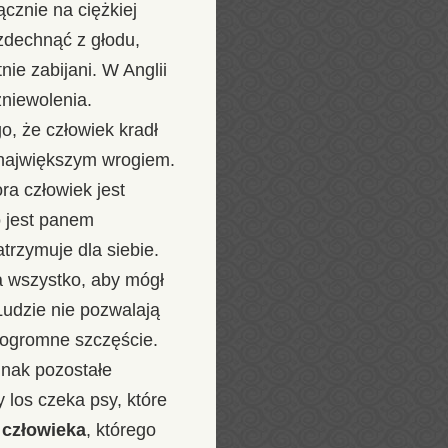
cznie na ciężkiej
 zdechnąć z głodu,
nie zabijani. W Anglii
zniewolenia.
go, że człowiek kradł
t największym wrogiem.
ra człowiek jest
 jest panem
trzymuje dla siebie.
ra wszystko, aby mógł
Ludzie nie pozwalają
 ogromne szczęście.
dnak pozostałe
 los czeka psy, które
i człowieka
, którego