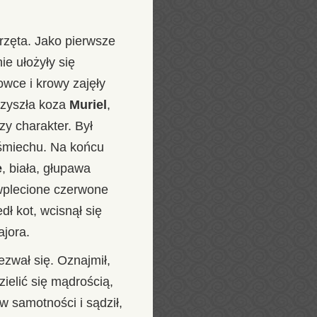
rzęta. Jako pierwsze
ie ułożyły się
owce i krowy zajęły
rzyszła koza
Muriel
,
szy charakter. Był
o śmiechu. Na końcu
e
, biała, głupawa
 wplecione czerwone
ł kot, wcisnął się
ajora.
ezwał się. Oznajmił,
ielić się mądrością,
w samotności i sądził,