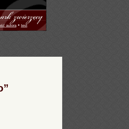
•
ość autora
test
o”