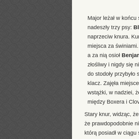
Major leżał w końcu 
nadeszły trzy psy:
Bl
naprzeciw knura. Kur
miejsca za świniami
a za nią osioł
Benja
złośliwy i nigdy się
do stodoły przybyło 
klacz. Zajęła miejsc
wstążki, w nadziei, 
między Boxera i Clo
Stary knur, widząc, że
że prawdopodobnie nie
którą posiadł w ciągu