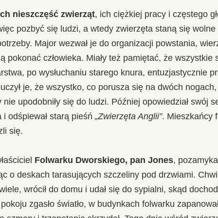
ch nieszczęść zwierząt
, ich ciężkiej pracy i częstego
więc pozbyć się ludzi, a wtedy zwierzęta staną się woln
otrzeby. Major wezwał je do organizacji powstania, wie
ją pokonać człowieka. Miały też pamiętać, że wszystkie 
twa, po wysłuchaniu starego knura, entuzjastycznie prz
uczył je, że wszystko, co porusza się na dwóch nogach,
 nie upodobniły się do ludzi. Później opowiedział swój s
 i odśpiewał starą pieśń
„Zwierzęta Anglii”
. Mieszkańcy f
i się.
łaściciel
Folwarku Dworskiego, pan Jones
, pozamyka
ąc o deskach tarasujących szczeliny pod drzwiami. Chw
wiele, wrócił do domu i udał się do sypialni, skąd dochod
w pokoju zgasło światło, w budynkach folwarku zapanowa