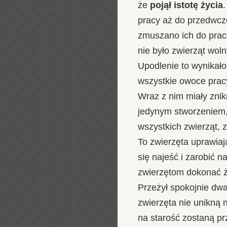
że
pojął istotę życia
pracy aż do przedwcze
zmuszano ich do pracy 
nie było zwierząt wol
Upodlenie to wynikało 
wszystkie owoce prac
Wraz z nim miały znik
jedynym stworzeniem,
wszystkich zwierząt, z
To zwierzęta uprawiaj
się najeść i zarobić 
zwierzętom dokonać ż
Przeżył spokojnie dwa
zwierzęta nie unikną 
na starość zostaną p