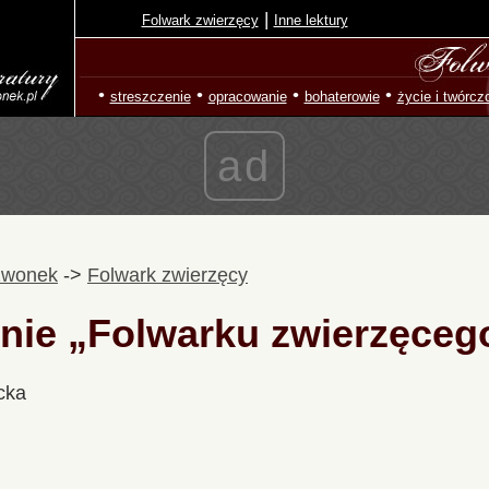
|
Folwark zwierzęcy
Inne lektury
•
•
•
•
streszczenie
opracowanie
bohaterowie
życie i twórcz
ad
zwonek
->
Folwark zwierzęcy
nie „Folwarku zwierzęceg
cka