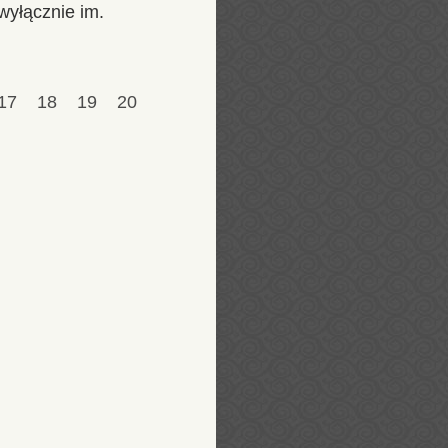
wyłącznie im.
17
18
19
20