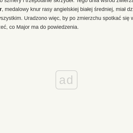
 szmery i trzepotanie skrzydeł. Tego dnia wśród zwierzą
r
, medalowy knur rasy angielskiej białej średniej, miał d
wszystkim. Uradzono więc, by po zmierzchu spotkać się 
zeć, co Major ma do powiedzenia.
ad