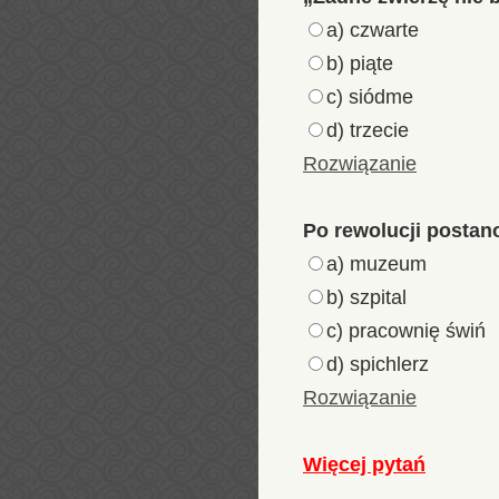
a) czwarte
b) piąte
c) siódme
d) trzecie
Rozwiązanie
Po rewolucji postan
a) muzeum
b) szpital
c) pracownię świń
d) spichlerz
Rozwiązanie
Więcej pytań