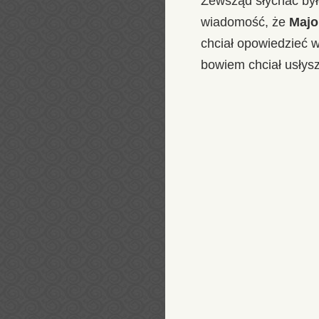
Zewsząd słychać było
wiadomość, że
Majo
chciał opowiedzieć 
bowiem chciał usłys