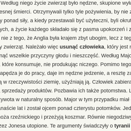
. Według niego życie zwierząt było nędzne, skupione wyłą
snej śmierci. Otrzymywali tylko tyle pożywienia, by nie
ponad siły, a kiedy przestawali być użyteczni, byli okrut
nych, a życie każdego składało się z pasma upokorzeń i 
nie z tego, że Anglia była krajem zbyt ubogim, lecz z te
y zwierząt. Należało więc
usunąć człowieka
, który jes
nąć wszelkie przyczyny głodu i nieszczęść. Według Majo
 które konsumuje, nie produkując niczego. Pomimo tego
apędza je do pracy, daje im nędzne jedzenie, a resztę za
ą w rzeczywistości ziemię, użyźniają ją. Człowiek zabie
na sprzedaży produktów. Pozbawia ich także potomstwa. 
ywota w naturalny sposób. Major w tym przypadku miał
naście lat i został ojcem ponad czterystu potomków. Je
noża rzeźnickiego i przeżyją koszmar. Równie niegodziwy
rzez Jonesa utopione. Te argumenty świadczyły o
tyrani