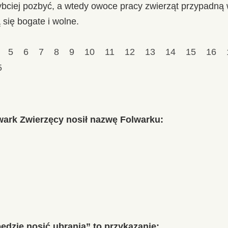
zybciej pozbyć, a wtedy owoce pracy zwierząt przypadną 
 się bogate i wolne.
4
5
6
7
8
9
10
11
12
13
14
15
16
5
wark Zwierzęcy nosił nazwę Folwarku:
ędzie nosić ubrania” to przykazanie: