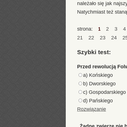
należało się jak najs
Natychmiast też staną
strona:
2
3
1
21
22
23
24
2
Szybki test:
Przed rewolucją Fol
a) Końskiego
b) Dworskiego
c) Gospodarskiego
d) Pańskiego
Rozwiązanie
„Żadne zwierzę nie b