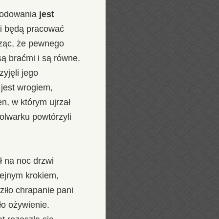
 głodowania
jest
e i będą pracować
rząc, że pewnego
są braćmi i są równe.
yjęli jego
 jest wrogiem,
en, w którym ujrzał
olwarku powtórzyli
ł na noc drzwi
iejnym krokiem,
ziło chrapanie pani
ło ożywienie.