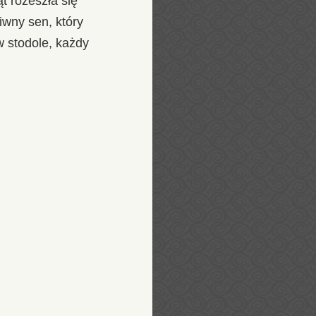
t rozeszła się
ziwny sen, który
w stodole, każdy