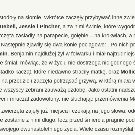
stodoły na słomie. Wkrótce zaczęły przybywać inne zwie
uebell, Jessie i Pincher
, a za nimi świnie, które wygodn
częta zasiadły na parapecie, gołębie – na krokwiach, a 
. Następnie zjawiły się dwa konie pociągowe:
. Po nich p
min
. Benjamin najdłużej żył w folwarku i miał najtrudniej
 nie śmiał, mówiąc, że w życiu nie dostrzega nic godneg
stadko kacząt, które niedawno straciły matkę, oraz
Molli
e na przedzie i zaczęła potrząsać grzywą, w którą miała
że wszyscy zebrani zauważą ozdobę. Jako ostatni nadszed
ver i mruczał zadowolony, nie słuchając przemówienia M
 zwierzęta zajęły już miejsca i czekają na jego słowa, od
 zostanie z nimi długo, lecz przed śmiercią pragnie podz
 swojego dwunastoletniego życia. Wiele czasu rozmyślał 