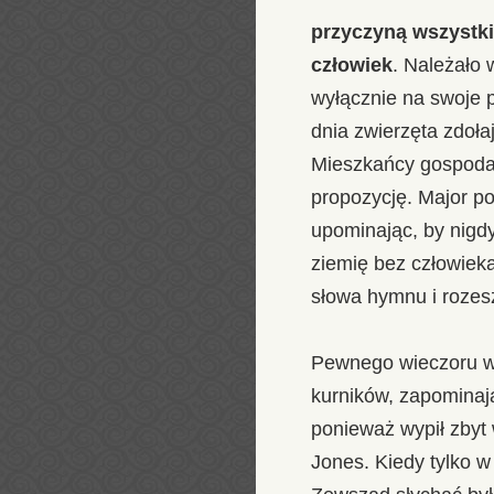
przyczyną wszystki
człowiek
. Należało 
wyłącznie na swoje p
dnia zwierzęta zdoła
Mieszkańcy gospodars
propozycję. Major po
upominając, by nigdy
ziemię bez człowieka
słowa hymnu i rozeszl
Pewnego wieczoru w
kurników, zapominaj
ponieważ wypił zbyt 
Jones. Kiedy tylko 