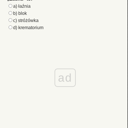
a) łaźnia
b) blok
c) stróżówka
d) krematorium
ad