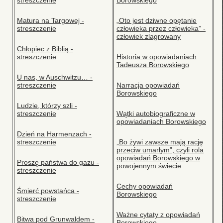
Matura na Targowej -
„Oto jest dziwne opętanie
streszczenie
człowieka przez człowieka” -
człowiek zlagrowany
Chłopiec z Biblią -
streszczenie
Historia w opowiadaniach
Tadeusza Borowskiego
U nas, w Auschwitzu… -
streszczenie
Narracja opowiadań
Borowskiego
Ludzie, którzy szli -
streszczenie
Wątki autobiograficzne w
opowiadaniach Borowskiego
Dzień na Harmenzach -
streszczenie
„Bo żywi zawsze mają rację
przeciw umarłym”, czyli rola
opowiadań Borowskiego w
Proszę państwa do gazu -
powojennym świecie
streszczenie
Cechy opowiadań
Śmierć powstańca -
Borowskiego
streszczenie
Ważne cytaty z opowiadań
Bitwa pod Grunwaldem -
Borowskiego