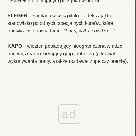
człowiekiem pilnującym porządku w obozie.
FLEGER
– sanitariusz w szpitalu. Tadek zajął to
stanowisko po odbyciu specjalnych kursów, które
opisywał w opowiadaniu
„U nas, w Auschwitzu…”
.
KAPO
– więzień posiadający nieograniczoną władzę
nad więźniami i kierujący grupą roboczą (pilnował
wykonywania pracy, a także rozdawał zupę czy premię).
ad