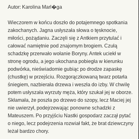
Autor: Karolina Marl�ga
Wieczorem w końcu doszło do potajemnego spotkania
zakochanych. Jagna usłyszała słowa o tęsknocie,
miłości, pożądaniu. Zaczęli się z Antkiem przytulać i
całować namiętnie pod znajomym brogiem. Czułą
schadzkę przerwało wołanie Boryny. Antek uciekł w
stronę ogrodu, a jego ukochana pobiegła w kierunku
podwórka, nieświadomie gubiąc po drodze zapaskę
(chustkę) w przejściu. Rozgorączkowaną twarz potarła
śniegiem, nazbierała drzewa i weszła do izby. W chwilę
potem usłyszała wyrzuty męża, który szukał jej w oborze.
Skłamała, że poszła po drzewo do szopy, lecz Maciej jej
nie uwierzył, podejrzewając ponowne schadzki z
Mateuszem. Po przyjściu Nastki gospodarz zaczął pytać
o niego, lecz podejrzenia rozwiał fakt, że brat dziewczyny
leżał bardzo chory.