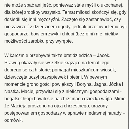
nie może spać ani jeść, ponieważ stale myśli o ukochanej,
dla której zrobiłby wszystko. Temat miłości skończył się, gdy
dosiedli się inni mężczyźni. Zaczęto się zastanawiać, czy
nie zawrzeć z dziedzicem ugody, jednak przeciwni temu byli
gospodarze, bowiem zwykli chłopi (bezrolni) nie mieliby
możliwości zarobku przy wyrębie.
W karczmie przebywał także brat dziedzica – Jacek.
Prawdą okazały się wszelkie krążące na temat jego
dobrego serca historie: pomagał mieszkańcom wiosek,
dziewczęta uczył przyśpiewek i pieśni. W pewnym
momencie grono gości powiększyli Boryna, Jagna, Józka i
Nastka. Maciej przywitał się z nielicznymi gospodarzami -
bogatsi chłopi bawili się na chrzcinach dziecka wójta. Mimo
że Macieja proszono na ojca chrzestnego, urażony
postępowaniem gospodarzy w sprawie niedawnej narady –
odmówił.