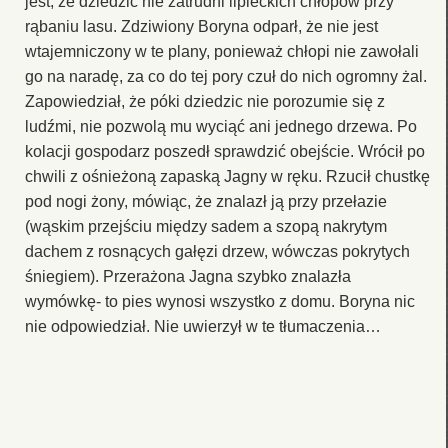
jest, że dziedzic nie zatrudni lipieckich chłopów przy
rąbaniu lasu. Zdziwiony Boryna odparł, że nie jest
wtajemniczony w te plany, ponieważ chłopi nie zawołali
go na naradę, za co do tej pory czuł do nich ogromny żal.
Zapowiedział, że póki dziedzic nie porozumie się z
ludźmi, nie pozwolą mu wyciąć ani jednego drzewa. Po
kolacji gospodarz poszedł sprawdzić obejście. Wrócił po
chwili z ośnieżoną zapaską Jagny w ręku. Rzucił chustkę
pod nogi żony, mówiąc, że znalazł ją przy przełazie
(wąskim przejściu między sadem a szopą nakrytym
dachem z rosnących gałęzi drzew, wówczas pokrytych
śniegiem). Przerażona Jagna szybko znalazła
wymówkę- to pies wynosi wszystko z domu. Boryna nic
nie odpowiedział. Nie uwierzył w te tłumaczenia…