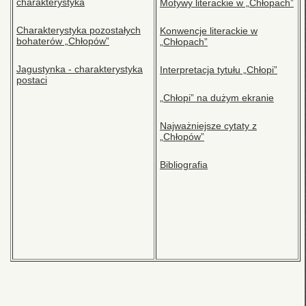
charakterystyka
Motywy literackie w „Chłopach”
Charakterystyka pozostałych
Konwencje literackie w
bohaterów „Chłopów”
„Chłopach”
Jagustynka - charakterystyka
Interpretacja tytułu „Chłopi”
postaci
„Chłopi” na dużym ekranie
Najważniejsze cytaty z
„Chłopów”
Bibliografia