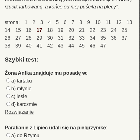
rzucik farbowaną, a końce od niej puściła na plecy”
.
strona:
1
2
3
4
5
6
7
8
9
10
11
12
13
14
15
16
17
18
19
20
21
22
23
24
25
26
27
28
29
30
31
32
33
34
35
36
37
38
39
40
41
42
43
44
45
46
47
Szybki test:
Żona Antka znajduje mu posadę w:
a) tartaku
b) młynie
c) lesie
d) karczmie
Rozwiązanie
Parafianie z Lipiec udali się na pielgrzymkę:
a) do Rzymu