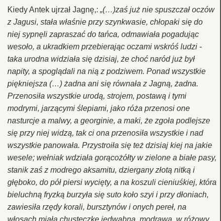
Kiedy Antek ujrzał Jagnę,:
„(…)zaś już nie spuszczał oczów
z Jagusi, stała właśnie przy szynkwasie, chłopaki się do
niej sypnęli zapraszać do tańca, odmawiała pogadując
wesoło, a ukradkiem przebierając oczami wskróś ludzi -
taka urodna widziała się dzisiaj, że choć naród już był
napity, a spoglądali na nią z podziwem. Ponad wszystkie
piękniejsza (…) żadna ani się równała z Jagną, żadna.
Przenosiła wszystkie urodą, strojem, postawą i tymi
modrymi, jarzącymi ślepiami, jako róża przenosi one
nasturcje a malwy, a georginie, a maki, że zgoła podlejsze
się przy niej widzą, tak ci ona przenosiła wszystkie i nad
wszystkie panowała. Przystroiła się też dzisiaj kiej na jakie
wesele; wełniak wdziała gorącożółty w zielone a białe pasy,
stanik zaś z modrego aksamitu, dziergany złotą nitką i
głęboko, do pół piersi wycięty, a na koszuli cieniuśkiej, która
bieluchną fryzką burzyła się suto koło szyi i przy dłoniach,
zawiesiła rzędy korali, bursztynów i onych pereł, na
włosach miała chusteczkę jedwabną, modrawą, w różowy