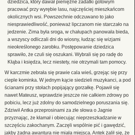
dziedzica, który dawał pieniężne zadatki gotowym
pracować przy wyrębie lasu, najczęściej mieszkańcom
okolicznych wsi. Powszechnie odczuwano to jako
niesprawiedliwość, ponieważ lipczanom nie starczało na
jedzenie. Zima była sroga, w chałupach panowała bieda,
a wszyscy odliczali dni do wiosny, łudząc się wizjami
nieokreślonego zarobku. Postępowanie dziedzica
sprawiło, że czuli się oszukani. Wybrali się po radę do
Kłąba i księdza, lecz niestety, nie otrzymali tam pomocy.
W karczmie zebrała się prawie cala wieś, grzejąc się przy
cieple kominka. W jednym kącie siedzieli muzykanci, a pod
ścianami przy stołach popijający gorzałkę. Pojawił się
nawet Mateusz, wprawdzie jeszcze nie całkiem zdrowy po
pobiciu, lecz już zdolny do samodzielnego poruszania się.
Zdziwił Antka przeprosinami za złe słowa o Jagnie
przyznając, że kłamał i obiecując nieprzeszkadzanie w
szczęściu zakochanym. Zaczęli wspólnie pić i gawędzić,
jakby żadna awantura nie miała miejsca. Antek żalił się, że