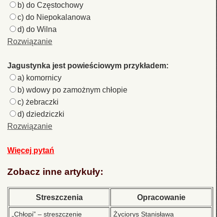
b) do Częstochowy
c) do Niepokalanowa
d) do Wilna
Rozwiązanie
Jagustynka jest powieściowym przykładem:
a) komornicy
b) wdowy po zamożnym chłopie
c) żebraczki
d) dziedziczki
Rozwiązanie
Więcej pytań
Zobacz inne artykuły:
Streszczenia
Opracowanie
„Chłopi” – streszczenie
Życiorys Stanisława