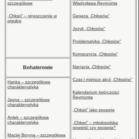
szczegółowe
Władysława Reymonta
„Chłopi” – streszczenie w
Geneza „Chłopów”
pigułce
Język „Chłopów”
Problematyka „Chłopów”
Kompozycja „Chłopów”
Narracja „Chłopów”
Bohaterowie
Czas i miejsce akcji „Chłopów”
Hanka – szczegółowa
charakterystyka
Kalendarium twórczości
Reymonta
Jagna – szczegółowa
charakterystyka
„Chłopi” jako epopeja
Antek – szczegółowa
charakterystyka
„Chłopi” – młodopolska
powieść czy epopeja?
Maciej Boryna – szczegółowa