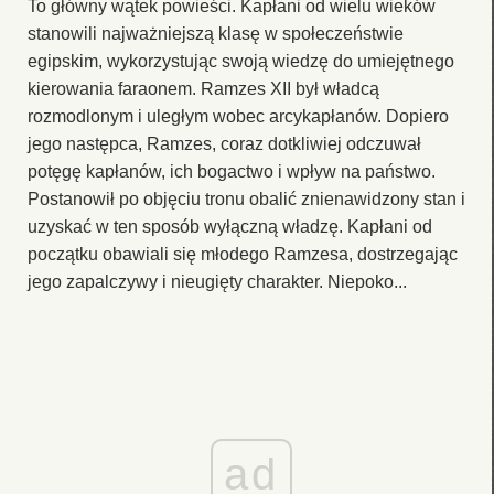
To główny wątek powieści. Kapłani od wielu wieków
stanowili najważniejszą klasę w społeczeństwie
egipskim, wykorzystując swoją wiedzę do umiejętnego
kierowania faraonem. Ramzes XII był władcą
rozmodlonym i uległym wobec arcykapłanów. Dopiero
jego następca, Ramzes, coraz dotkliwiej odczuwał
potęgę kapłanów, ich bogactwo i wpływ na państwo.
Postanowił po objęciu tronu obalić znienawidzony stan i
uzyskać w ten sposób wyłączną władzę. Kapłani od
początku obawiali się młodego Ramzesa, dostrzegając
jego zapalczywy i nieugięty charakter. Niepoko...
ad