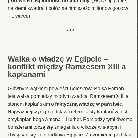
porównał całą ludność do piramidy
: „Wyrysuj, panie,
na ziemi kwadrat i połóż na nim sześć milionów głazów
–...
więcej
* * *
Walka o władzę w Egipcie –
konflikt między Ramzesem XIII a
kapłanami
Głównym wątkiem powieści Bolesława Prusa Faraon
jest walka pomiędzy młodym władcą, Ramzesem XIII, a
stanem kapłańskim o
faktyczną władzę w państwie
.
Najważniejszym przedstawicielem kasty kapłanów jest
arcykapłan boga Amona – Herhor. Pomiędzy tymi dwoma
bohaterami toczą się zmagania o władzę w słabym i
chylącym się ku upadkowi Egipcie. Zrozumienie podstaw