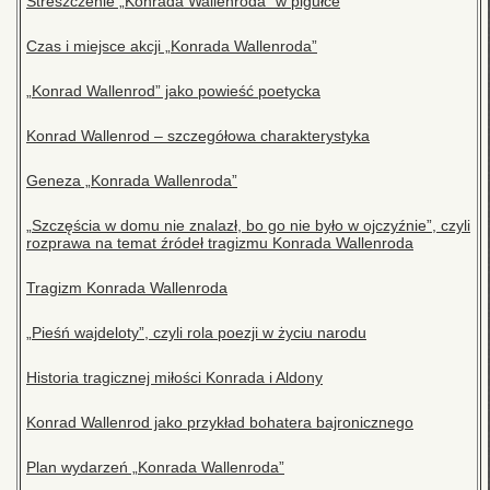
Streszczenie „Konrada Wallenroda” w pigułce
Czas i miejsce akcji „Konrada Wallenroda”
„Konrad Wallenrod” jako powieść poetycka
Konrad Wallenrod – szczegółowa charakterystyka
Geneza „Konrada Wallenroda”
„Szczęścia w domu nie znalazł, bo go nie było w ojczyźnie”, czyli
rozprawa na temat źródeł tragizmu Konrada Wallenroda
Tragizm Konrada Wallenroda
„Pieśń wajdeloty”, czyli rola poezji w życiu narodu
Historia tragicznej miłości Konrada i Aldony
Konrad Wallenrod jako przykład bohatera bajronicznego
Plan wydarzeń „Konrada Wallenroda”