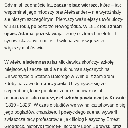
Gdy miał jedenaście lat,
zaczął pisać wiersze
, które – jak
wspominał jego młodszy brat Aleksander – nie wyróżniały
się niczym szczególnym. Pierwszy ważniejszy utwór ułożył
w 1811 roku, po pożarze Nowogródka. W 1812 roku
zmarł
ojciec Adama
, pozostawiając żonę i czterech nieletnich
synów, skazanych od tej chwili na życie w jeszcze
większym ubóstwie.
W wieku
siedemnastu lat
Mickiewicz skończył szkołę
miejscową i zaczął studia nauk humanistycznych na
Uniwersytecie Stefana Batorego w Wilnie, z zamiarem
zdobycia zawodu
nauczyciela
. Utrzymywał się ze
stypendium, które po ukończeniu studiów musiał
odpracować jako
nauczyciel szkoły powiatowej w Kownie
(1819 - 1823). W czasie studiów wpływ na kształtowanie się
jego poglądów, charakteru i poetyckiego talentu wywarli
zwłaszcza tacy profesorowie, jak filolog klasyczny Ernest
Groddeck, historyk i teoretyk literatury Leon Borowski oraz