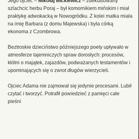
Jego ojciec –
Mikołaj Mickiewicz
– zdeklasowany
szlachcic herbu Poraj – był komornikiem mińskim i miał
praktykę adwokacką w Nowogródku. Z kolei matka miała
na imię Barbara (z domu Majewska) i była córką
ekonoma z Czombrowa.
Beztroskie dzieciństwo późniejszego poety upływało w
atmosferze tajemniczych spraw dorosłych: procesów,
kłótni o majątek, zajazdów, podważanych testamentów i
upominających się o zwrot długów wierzycieli.
Ojciec Adama nie zajmował się jedynie procesami. Lubił
czytać i tworzyć. Potrafił powiedzieć z pamięci całe
pieśni