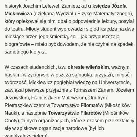
historyk Joachim Lelewel. Zamieszkał
u księdza Józefa
Mickiewicza
(dziekana Wydziału Fizyko-Matematycznego),
który opiekował się nim, dbał o odpowiednie lektury, posyłał
do teatru. Młody student wyprowadził się od księdza na dwa
miesiące przed jego śmiercią, co – jak przypuszczają
biografowie – miało być dowodem, że nie czyhał na spadek
samotnego kleryka.
W czasach studenckich, tzw.
okresie wileńskim
, ważnymi
hasłami w życiorysie wieszcza są nauka, przyjaźń, miłość i
twórczość. Mickiewicz pogłębiał wiedzę na Uniwersytecie,
zawiązał pierwsze przyjaźnie z Tomaszem Zanem, Józefem
Jeżowskim, Franciszkiem Malewskim, Onufrym
Pietraszkiewiczem w Towarzystwo Filomatów (Miłośników
Nauki), a następnie
Towarzystwie Filaretów
(Miłośników
Cnoty), tajnych organizacjach, które z czasem przekształciły
się w spiskowe organizacje narodowe (był ich
współzałożycielem).