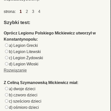
strona:
1
2
3
4
Szybki test:
Oprócz Legionu Polskiego Mickiewicz utworzył w
Konstantynopolu:
a) Legion Grecki
b) Legion Litewski
c) Legion Żydowski
d) Legion Włoski
Rozwiązanie
Z Celiną Szymanowską Mickiewicz miał:
a) dwoje dzieci
b) czworo dzieci
c) sześcioro dzieci
d) ośmioro dzieci