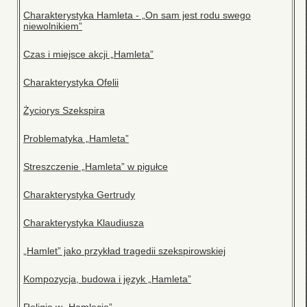
Charakterystyka Hamleta - „On sam jest rodu swego
niewolnikiem”
Czas i miejsce akcji „Hamleta”
Charakterystyka Ofelii
Życiorys Szekspira
Problematyka „Hamleta”
Streszczenie „Hamleta” w pigułce
Charakterystyka Gertrudy
Charakterystyka Klaudiusza
„Hamlet” jako przykład tragedii szekspirowskiej
Kompozycja, budowa i język „Hamleta”