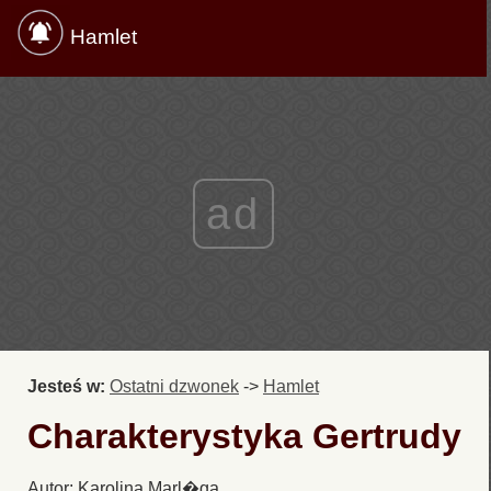
Hamlet
ad
Jesteś w:
Ostatni dzwonek
->
Hamlet
Charakterystyka Gertrudy
Autor: Karolina Marl�ga