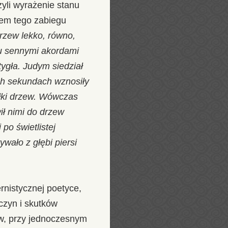
zyli wyrażenie stanu
dem tego zabiegu
 krzew lekko, równo,
rzu sennymi akordami
tygła. Judym siedział
ch sekundach wznosiły
ołki drzew. Wówczas
ił nimi do drzew
po świetlistej
ywało z głębi piersi
rnistycznej poetyce,
czyn i skutków
ów, przy jednoczesnym