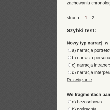
zachowaniu chronologi
strona:
2
1
Szybki test:
Nowy typ narracji w
a) narracja portret
b) narracja person
c) narracja intrape
d) narracja interpe
Rozwiązanie
We fragmentach pami
a) bezosobowa
b) pośrednia