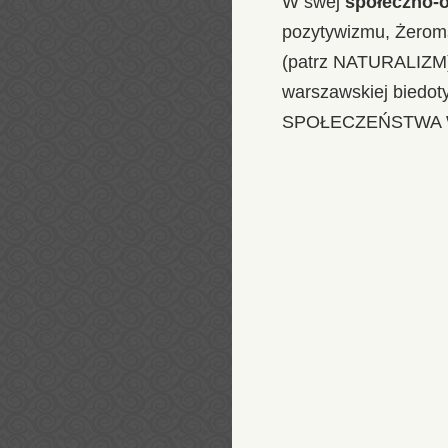
W swej
społeczno-
pozytywizmu, Żerom
(patrz NATURALIZM).
warszawskiej biedot
SPOŁECZEŃSTWA W