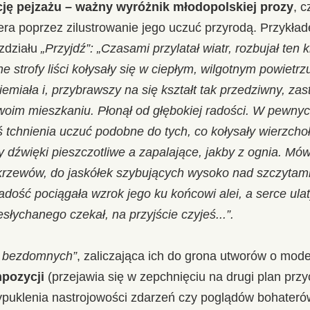
ję pejzażu – ważny wyróżnik młodopolskiej prozy
, c
ra poprzez zilustrowanie jego uczuć przyrodą. Przykła
zdziału
„Przyjdź”: „Czasami przylatał wiatr, rozbujał ten
ne strofy liści kołysały się w ciepłym, wilgotnym powiet
emiała i, przybrawszy na się kształt tak przedziwny, zas
woim mieszkaniu. Płonął od głębokiej radości. W pewny
eś tchnienia uczuć podobne do tych, co kołysały wierzch
y dźwięki pieszczotliwe a zapalające, jakby z ognia. Mów
krzewów, do jaskółek szybujących wysoko nad szczytami 
adość pociągała wzrok jego ku końcowi alei, a serce ulat
słychanego czekał, na przyjście czyjeś...”.
i bezdomnych”
, zaliczająca ich do grona utworów o mode
mpozycji
(przejawia się w zepchnięciu na drugi plan przy
ypuklenia nastrojowości zdarzeń czy poglądów bohater