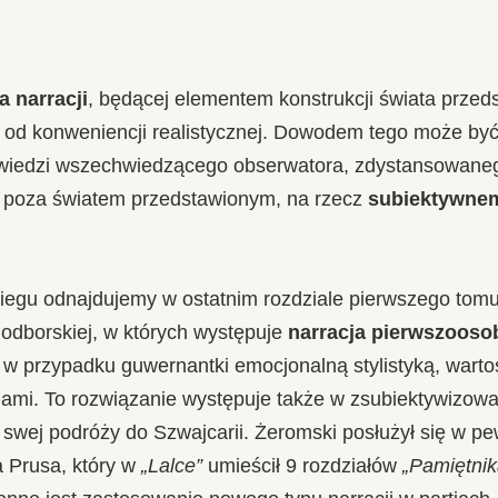
 narracji
, będącej elementem konstrukcji świata przed
 od konweniencji realistycznej. Dowodem tego może być 
wiedzi wszechwiedzącego obserwatora, zdystansowane
 poza światem przedstawionym, na rzecz
subiektywne
biegu odnajdujemy w ostatnim rozdziale pierwszego tom
odborskiej, w których występuje
narracja pierwszoos
 w przypadku guwernantki emocjonalną stylistyką, wartoś
iami. To rozwiązanie występuje także w zsubiektywizowan
wej podróży do Szwajcarii. Żeromski posłużył się w p
 Prusa, który w
„Lalce”
umieścił 9 rozdziałów
„Pamiętnik