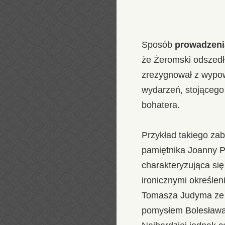
Sposób
prowadzenia
że Żeromski odszedł
zrezygnował z wypo
wydarzeń, stojącego
bohatera.
Przykład takiego za
pamiętnika Joanny P
charakteryzująca się
ironicznymi określen
Tomasza Judyma ze s
pomysłem Bolesława