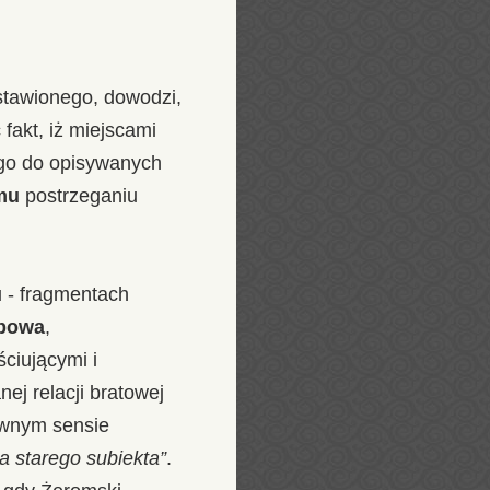
stawionego, dowodzi,
fakt, iż miejscami
go do opisywanych
mu
postrzeganiu
u - fragmentach
obowa
,
ciującymi i
ej relacji bratowej
ewnym sensie
a starego subiekta”
.