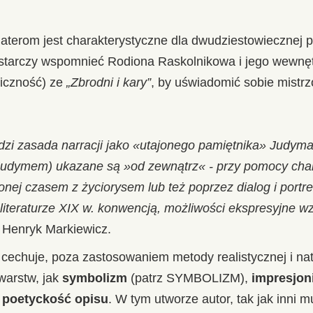
haterom jest charakterystyczne dla dwudziestowiecznej 
starczy wspomnieć Rodiona Raskolnikowa i jego wewnętr
iczność) ze
„Zbrodni i kary”
, by uświadomić sobie mistr
dzi zasada narracji jako «utajonego pamiętnika» Judym
 Judymem) ukazane są »od zewnątrz« - przy pomocy char
onej czasem z życiorysem lub też poprzez dialog i portre
iteraturze XIX w. konwencją, możliwości ekspresyjne wz
Henryk Markiewicz.
echuje, poza zastosowaniem metody realistycznej i natu
warstw, jak
symbolizm
(patrz SYMBOLIZM),
impresjon
y
poetyckość opisu
. W tym utworze autor, tak jak inni 