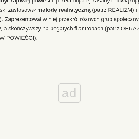
obyczajowej
powieści, przełamującej zasady obowiązuj
ski zastosował
metodę realistyczną
(patrz REALIZM) i
 Zaprezentował w niej przekrój różnych grup społeczn
y, a skończywszy na bogatych filantropach (patrz OBRA
 POWIEŚCI).
ad