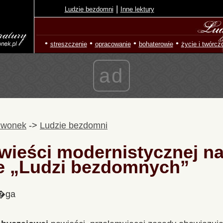
|
Ludzie bezdomni
Inne lektury
•
•
•
•
streszczenie
opracowanie
bohaterowie
życie i twórcz
ad
zwonek
->
Ludzie bezdomni
wieści modernistycznej n
e „Ludzi bezdomnych”
l�ga