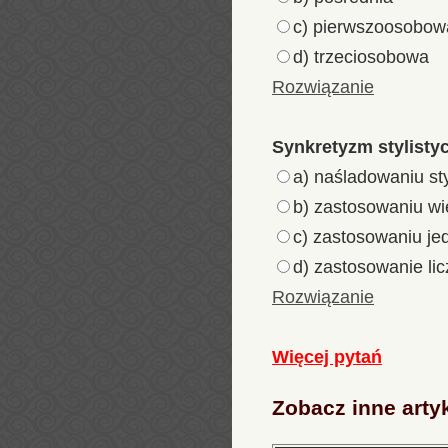
c) pierwszoosobow
d) trzeciosobowa
Rozwiązanie
Synkretyzm stylisty
a) naśladowaniu st
b) zastosowaniu wi
c) zastosowaniu jed
d) zastosowanie li
Rozwiązanie
Więcej pytań
Zobacz inne arty