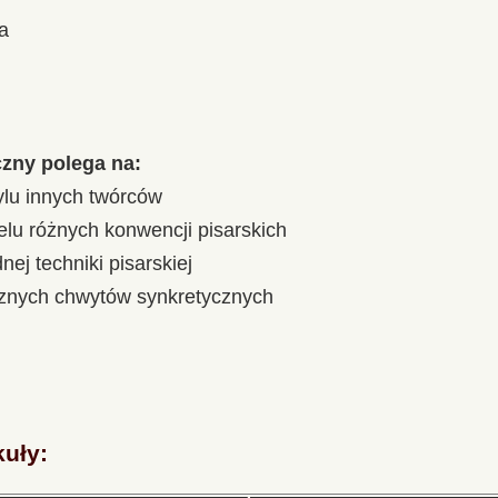
a
czny polega na:
ylu innych twórców
elu różnych konwencji pisarskich
nej techniki pisarskiej
cznych chwytów synkretycznych
kuły: