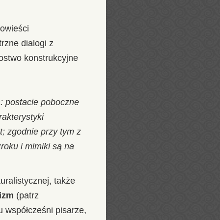
powieści
zne dialogi z
zostwo konstrukcyjne
a: postacie poboczne
akterystyki
t; zgodnie przy tym z
roku i mimiki są na
ralistycznej, także
izm
(patrz
mu współcześni pisarze,