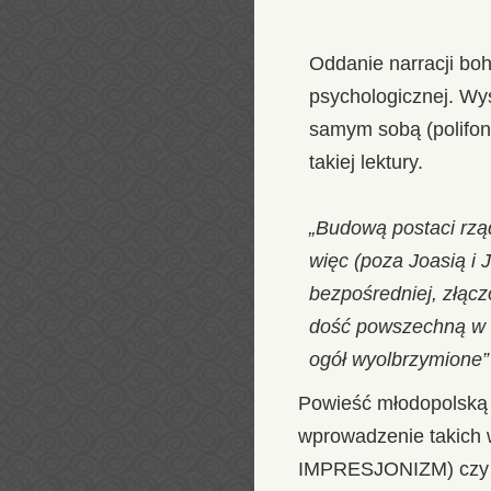
Oddanie narracji bo
psychologicznej. Wy
samym sobą (polifon
takiej lektury.
„Budową postaci rzą
więc (poza Joasią i
bezpośredniej, złącz
dość powszechną w l
ogół wyolbrzymione”
Powieść młodopolską c
wprowadzenie takich 
IMPRESJONIZM) cz