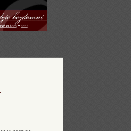
•
ość autora
test
a