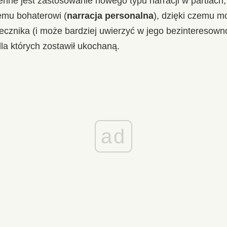
enne jest zastosowanie nowego typu narracji w partiach
emu bohaterowi (
narracja personalna
), dzięki czemu m
ecznika (i może bardziej uwierzyć w jego bezinteresown
la których zostawił ukochaną.
ad