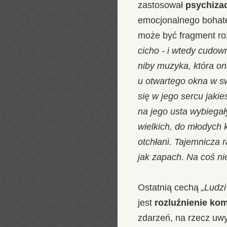
zastosował
psychizac
emocjonalnego bohate
może być fragment ro
cicho - i wtedy cudow
niby muzyka, która oni
u otwartego okna w s
się w jego sercu jaki
na jego usta wybiegał
wielkich, do młodych 
otchłani. Tajemnicza r
jak zapach. Na coś nie
Ostatnią cechą
„Ludz
jest
rozluźnienie ko
zdarzeń, na rzecz uw