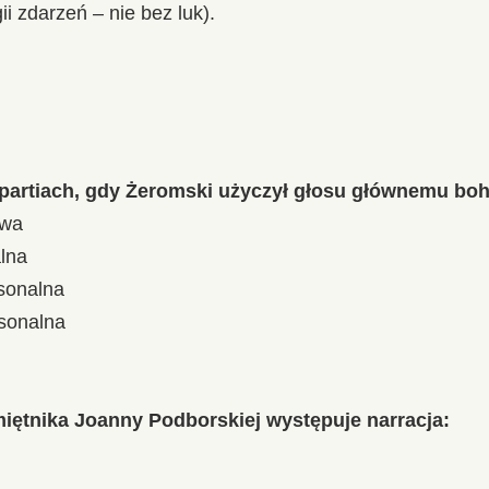
i zdarzeń – nie bez luk).
 partiach, gdy Żeromski użyczył głosu głównemu boh
owa
alna
rsonalna
rsonalna
ętnika Joanny Podborskiej występuje narracja: