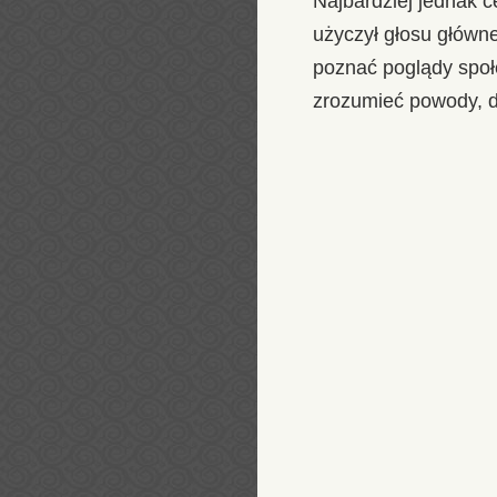
Najbardziej jednak c
użyczył głosu główn
poznać poglądy społ
zrozumieć powody, d