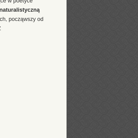
ące w poetyce
naturalistyczną
ych, począwszy od
Z