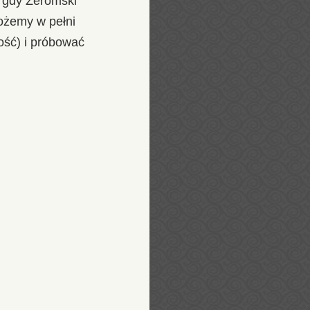
, gdy Żeromski
ożemy w pełni
ość) i próbować