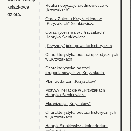
Realia i obyczaje średniowiecza w
książkowa
„Krzyżakach”
dzieła.
Obraz Zakonu Krzyżackiego w
„Krzyżakach” Sienkiewicza
Obraz rycerstwa w „Krzyżakach”
Henryka Sienkiewicza
„Krzyżacy” jako powieść historyczna
Charakterystyka postaci epizodycznych
w „Krzyżakach”
Charakterystyka postaci
drugoplanowych w „Krzyżakach”
Plan wydarzeń „Krzyżaków”
Motywy literackie w „Krzyżakach”
Henryka Sienkiewicza
Ekranizacja „Krzyżaków”
Charakterystyka postaci historycznych
w „Krzyżakach”
Henryk Sienkiewicz - kalendarium
twórczości