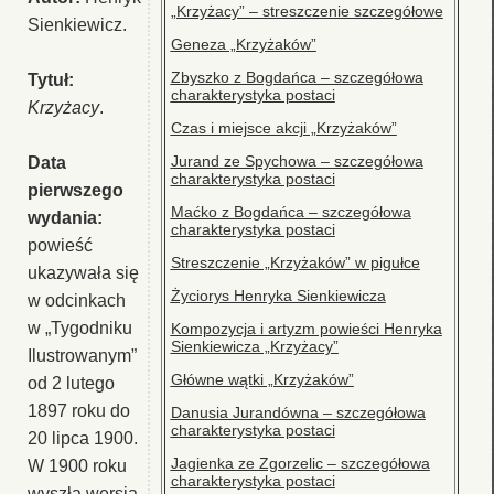
„Krzyżacy” – streszczenie szczegółowe
Sienkiewicz.
Geneza „Krzyżaków”
Zbyszko z Bogdańca – szczegółowa
Tytuł:
charakterystyka postaci
Krzyżacy
.
Czas i miejsce akcji „Krzyżaków”
Jurand ze Spychowa – szczegółowa
Data
charakterystyka postaci
pierwszego
Maćko z Bogdańca – szczegółowa
wydania:
charakterystyka postaci
powieść
Streszczenie „Krzyżaków” w pigułce
ukazywała się
Życiorys Henryka Sienkiewicza
w odcinkach
w „Tygodniku
Kompozycja i artyzm powieści Henryka
Sienkiewicza „Krzyżacy”
Ilustrowanym”
Główne wątki „Krzyżaków”
od 2 lutego
1897 roku do
Danusia Jurandówna – szczegółowa
charakterystyka postaci
20 lipca 1900.
Jagienka ze Zgorzelic – szczegółowa
W 1900 roku
charakterystyka postaci
wyszła wersja