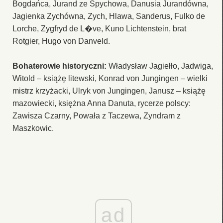
Bogdańca, Jurand ze Spychowa, Danusia Jurandówna,
Jagienka Zychówna, Zych, Hlawa, Sanderus, Fulko de
Lorche, Zygfryd de L�ve, Kuno Lichtenstein, brat
Rotgier, Hugo von Danveld.
Bohaterowie historyczni:
Władysław Jagiełło, Jadwiga,
Witold – książę litewski, Konrad von Jungingen – wielki
mistrz krzyżacki, Ulryk von Jungingen, Janusz – książę
mazowiecki, księżna Anna Danuta, rycerze polscy:
Zawisza Czarny, Powała z Taczewa, Zyndram z
Maszkowic.
ad