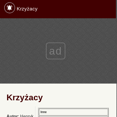
Krzyżacy
ad
Krzyżacy
Inne
Autor:
Henryk