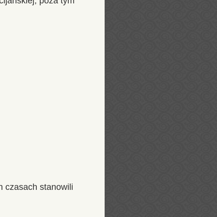
ijańskiej, poza tym
 czasach stanowili