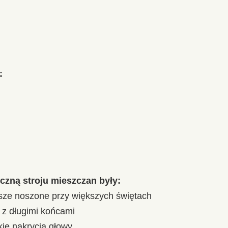
:
czną stroju mieszczan były:
sze noszone przy większych świętach
 z długimi końcami
lkie nakrycia głowy