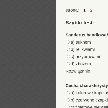
strona:
2
1
Szybki test:
Sanderus handlował
a) suknem
b) relikwiami
c) przyprawami
d) zbożem
Rozwiązanie
Cechą charakterysty
a) kolorowe kapelu
b) czerwone czapki
c) fioletowe niewie