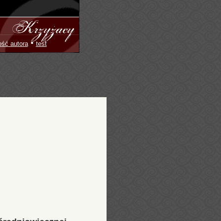
•
ość autora
test