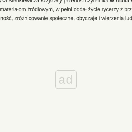
yka Sienkiewicza
Krzyżacy
przenosi czytelnika
w realia
i materiałom źródłowym, w pełni oddał życie rycerzy z pr
lność, zróżnicowanie społeczne, obyczaje i wierzenia l
ad