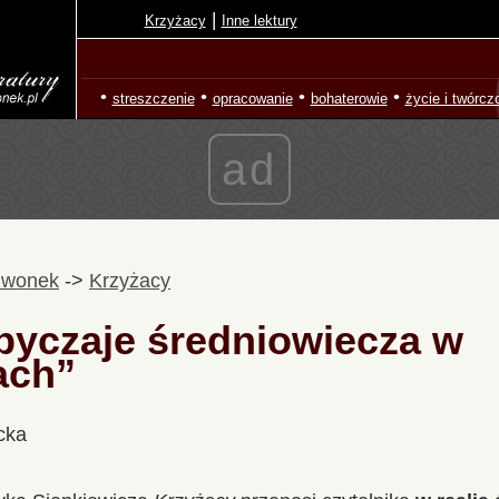
|
Krzyżacy
Inne lektury
•
•
•
•
streszczenie
opracowanie
bohaterowie
życie i twórcz
ad
zwonek
->
Krzyżacy
obyczaje średniowiecza w
ach”
cka