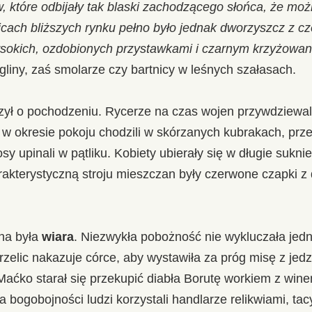
 które odbijały tak blaski zachodzącego słońca, że mo
icach bliższych rynku pełno było jednak dworzyszcz z cz
sokich, ozdobionych przystawkami i czarnym krzyżowan
 gliny, zaś smolarze czy bartnicy w leśnych szałasach.
ył o pochodzeniu. Rycerze na czas wojen przywdziewali
 w okresie pokoju chodzili w skórzanych kubrakach, pr
y upinali w pątliku. Kobiety ubierały się w długie sukni
kterystyczną stroju mieszczan były czerwone czapki z d
na była
wiara
. Niezwykła pobożność nie wykluczała jed
rzelic nakazuje córce, aby wystawiła za próg misę z j
Maćko starał się przekupić diabła Borutę workiem z wi
 bogobojności ludzi korzystali handlarze relikwiami, tac