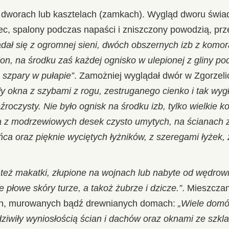
 dworach lub kasztelach (zamkach). Wygląd dworu świa
ec, spalony podczas napaści i zniszczony powodzią, prze
dał się z ogromnej sieni, dwóch obszernych izb z komor
łon, na środku zaś każdej ognisko w ulepionej z gliny po
 szpary w pułapie”
. Zamożniej wyglądał dwór w Zgorzeli
ły okna z szybami z rogu, zestruganego cienko i tak wyg
eźroczysty. Nie było ognisk na środku izb, tylko wielkie 
a z modrzewiowych desek czysto umytych, na ścianach z
ńca oraz pięknie wyciętych łyżników, z szeregami łyżek, 
y też makatki, złupione na wojnach lub nabyte od wędro
 płowe skóry turze, a takoż żubrze i dzicze.”
. Mieszczan
ych, murowanych bądź drewnianych domach:
„Wiele domó
 dziwiły wyniosłością ścian i dachów oraz oknami ze szk