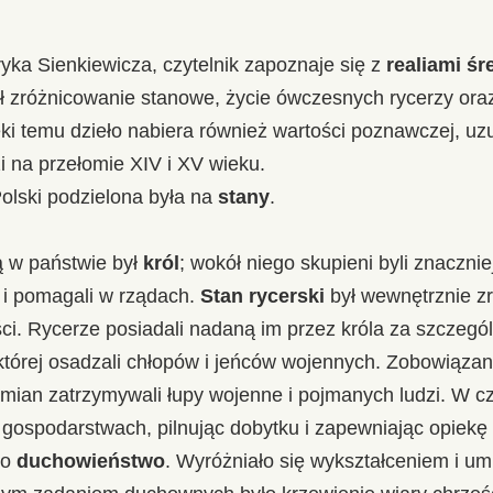
yka Sienkiewicza, czytelnik zapoznaje się z
realiami ś
ał zróżnicowanie stanowe, życie ówczesnych rycerzy oraz
ki temu dzieło nabiera również wartości poznawczej, uz
zi na przełomie XIV i XV wieku.
lski podzielona była na
stany
.
 w państwie był
król
; wokół niego skupieni byli znaczniej
w i pomagali w rządach.
Stan rycerski
był wewnętrznie z
. Rycerze posiadali nadaną im przez króla za szczegól
której osadzali chłopów i jeńców wojennych. Zobowiązani
amian zatrzymywali łupy wojenne i pojmanych ludzi. W 
 gospodarstwach, pilnując dobytku i zapewniając opiek
ło
duchowieństwo
. Wyróżniało się wykształceniem i um