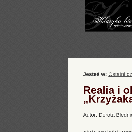
Jesteś w:
Ostatni d
Realia i 
„Krzyżak
Autor: Dorota Bledni