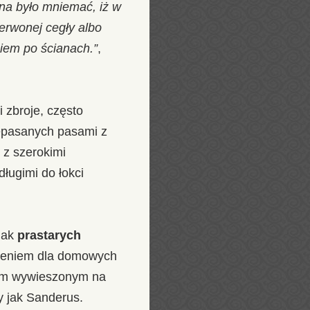
żna było mniemać, iż w
erwonej cegły albo
iem po ścianach.”
,
 zbroje, często
zepasanych pasami z
e z szerokimi
ługimi do łokci
nak
prastarych
edzeniem dla domowych
nem wywieszonym na
y jak Sanderus.