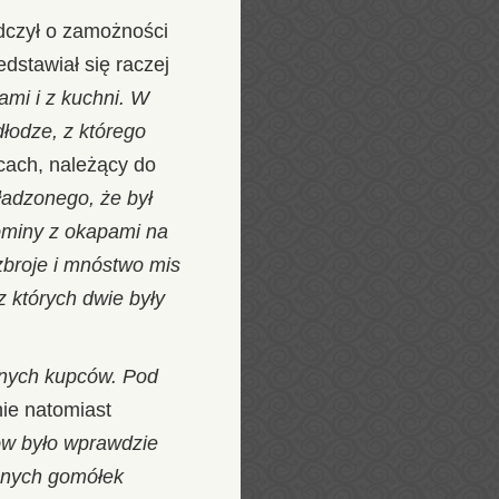
dczył o zamożności
dstawiał się raczej
ami i z kuchni. W
dłodze, z którego
cach, należący do
ładzonego, że był
kominy z okapami na
broje i mnóstwo mis
z których dwie były
wnych kupców. Pod
ie natomiast
w było wprawdzie
lanych gomółek