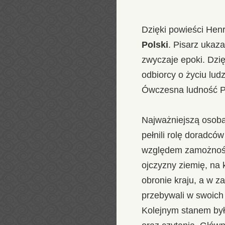
Dzięki powieści Henr
Polski
. Pisarz ukaz
zwyczaje epoki. Dzię
odbiorcy o życiu lud
Ówczesna ludność Po
Najważniejszą osobą
pełnili rolę doradcó
względem zamożności
ojczyzny ziemię, na 
obronie kraju, a w z
przebywali w swoich
Kolejnym stanem by