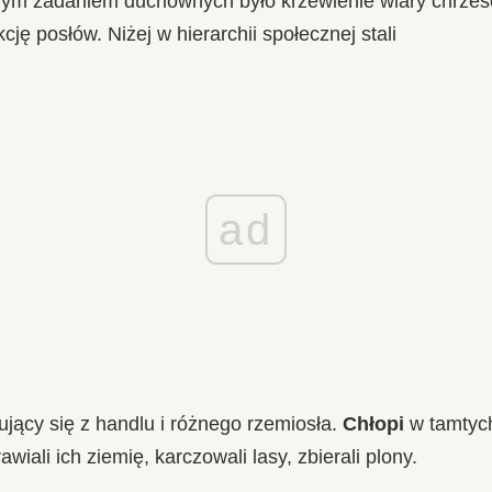
nym zadaniem duchownych było krzewienie wiary chrześc
kcję posłów. Niżej w hierarchii społecznej stali
ad
jący się z handlu i różnego rzemiosła.
Chłopi
w tamtych
iali ich ziemię, karczowali lasy, zbierali plony.