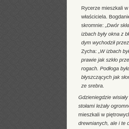
Rycerze mieszkali w
właściciela. Bogdani
skromnie:
„Dwór skła
izbach były okna z b
dym wychodził przez
Zycha:
„W izbach by
prawie jak szkło prz
rogach. Podłoga był
błyszczących jak sło
ze srebra.
Gdzieniegdzie wisiał
stołami leżały ogromne
mieszkali w piętrow
drewnianych, ale i te