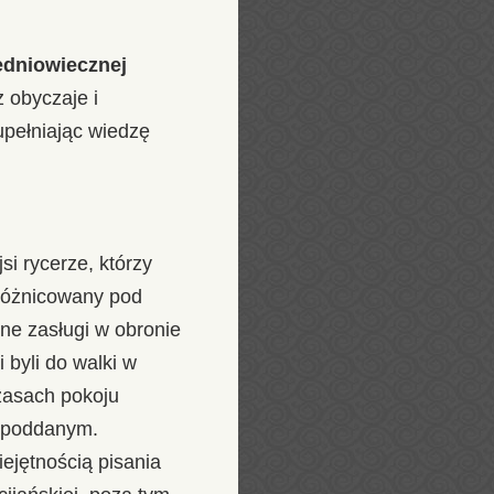
redniowiecznej
 obyczaje i
upełniając wiedzę
si rycerze, którzy
różnicowany pod
ne zasługi w obronie
 byli do walki w
czasach pokoju
ę poddanym.
iejętnością pisania