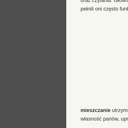
oraz czytania. Głów
pełnili oni często fun
mieszczanie
utrzymu
własność panów, upraw