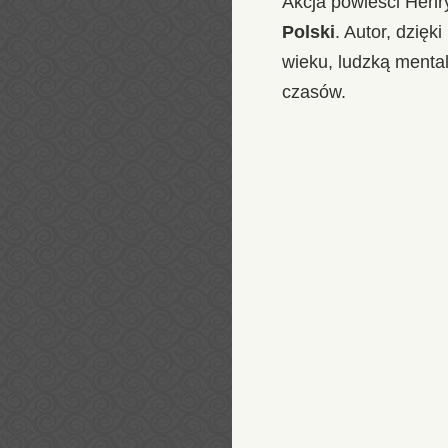
Akcja powieści Henr
Polski
. Autor, dzięk
wieku, ludzką menta
czasów.