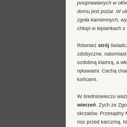
pooprawianych w ołów,
domu jest pożar. W ul
zgoła kamiennych, wy
chłopi w lepiankach z
Również
strój
świadcz
zdobyczne, natomiast
ozdobną klamrą, a włos
rękawami. Cechą chara
końcami.
W średniowieczu waż
wierzeń
. Zych ze Zgo
skrzatów. Przesądny 
noc przed karczmą. Na