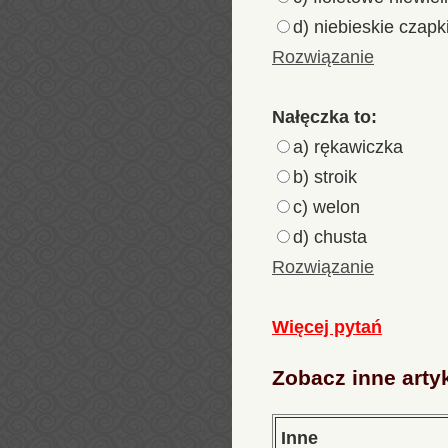
d) niebieskie czap
Rozwiązanie
Nałęczka to:
a) rękawiczka
b) stroik
c) welon
d) chusta
Rozwiązanie
Więcej pytań
Zobacz inne arty
Inne