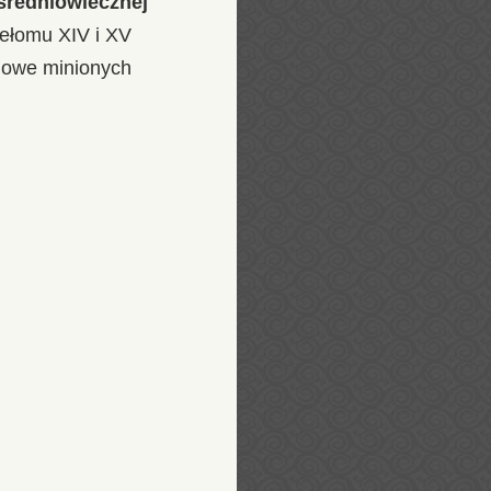
 średniowiecznej
zełomu XIV i XV
udowe minionych