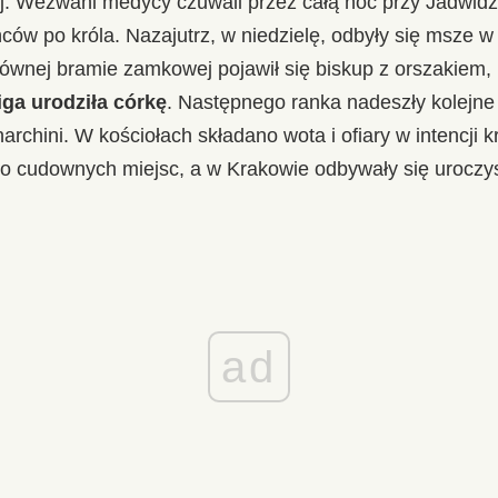
ej. Wezwani medycy czuwali przez całą noc przy Jadwidz
ców po króla. Nazajutrz, w niedzielę, odbyły się msze w i
łównej bramie zamkowej pojawił się biskup z orszakiem,
ga urodziła córkę
. Następnego ranka nadeszły kolejne
rchini. W kościołach składano wota i ofiary w intencji k
 cudownych miejsc, a w Krakowie odbywały się uroczys
ad