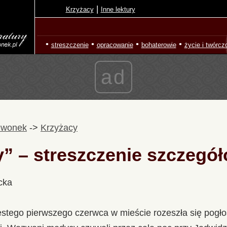
|
Krzyżacy
Inne lektury
•
•
•
•
streszczenie
opracowanie
bohaterowie
życie i twórcz
ad
zwonek
->
Krzyżacy
” – streszczenie szczegó
cka
stego pierwszego czerwca w mieście rozeszła się pogł