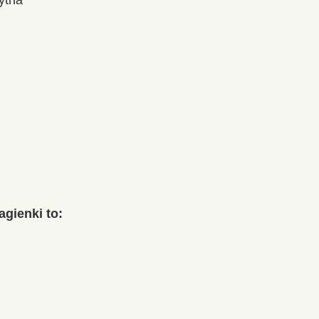
ytna
gienki to: