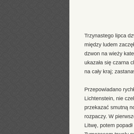
Trzynastego lipca d
między ludem zaczęł
dzwon na wieży kated
ukazała się czarna c
na cały kraj; zastan
Przepowiadano rychł
Lichtenstein, nie cz
przekazać smutną now
rozpaczy. W pierwsze
Litwę, potem popadł 