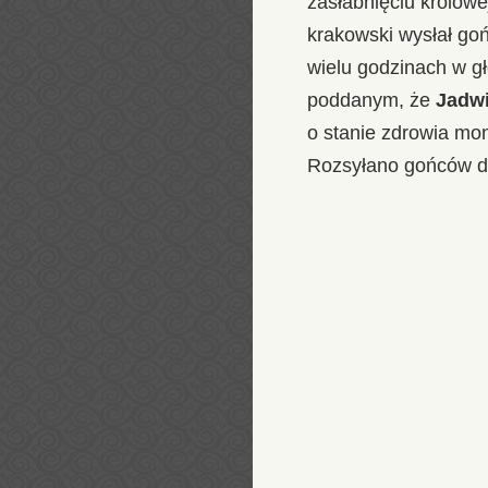
zasłabnięciu królow
krakowski wysłał goń
wielu godzinach w g
poddanym, że
Jadwi
o stanie zdrowia mona
Rozsyłano gońców do