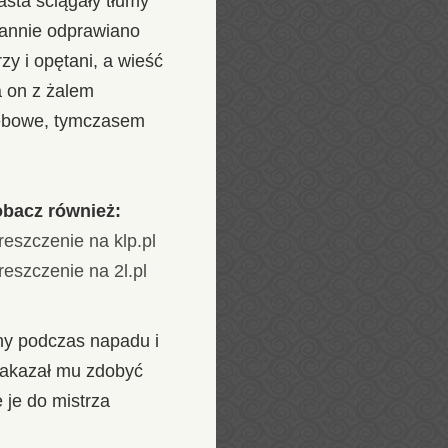
sta ściągały tłumy
stannie odprawiano
zy i opętani, a wieść
a on z żalem
rzebowe, tymczasem
bacz również:
reszczenie na klp.pl
reszczenie na 2l.pl
ny podczas napadu i
 nakazał mu zdobyć
 je do mistrza