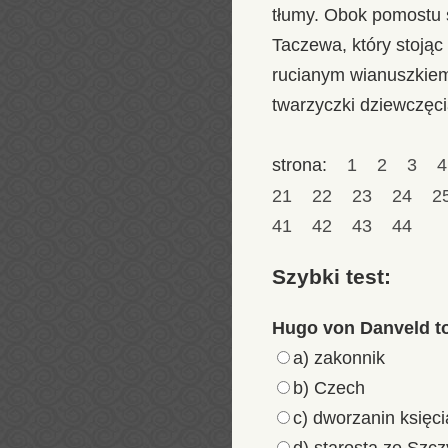
tłumy. Obok pomostu 
Taczewa, który stojąc
rucianym wianuszkiem
twarzyczki dziewczęci
strona:
1
2
3
21
22
23
24
2
41
42
43
44
Szybki test:
Hugo von Danveld t
a) zakonnik
b) Czech
c) dworzanin księc