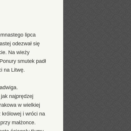
emnastego lipca
astej odezwał się
cie. Na wieży
 Ponury smutek padł
i na Litwę.
Jadwiga.
jak najprędzej
rakowa w wielkiej
 królowej i wróci na
ł przy małżonce.