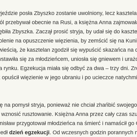
yjeździe posła Zbyszko zostanie uwolniony, lecz kasztel
ól przebywał obecnie na Rusi, a księżna Anna zajmował
iła Zbyszka. Zaczął prosić stryja, by udał się do kaszt
olenie na opuszczenie więzienia, by zemścić się na Kuni
wieścią, że kasztelan zgodził się wypuścić skazańca na 
wstawiła się za młodzieńcem, uniosła się gniewem i uraż
ynku. Egzekucja miała się odbyć za dwa – trzy dni. Zr
k opuścił więzienie w jego ubraniu i po ucieczce natychm
ię na pomysł stryja, ponieważ nie chciał zhańbić swoje
 wznosić rusztowanie. Księżna Anna przez cały czas szu
nisław przygotował młodzieńca na śmierć i namaścił go 
zedł
dzień egzekucji
. Od wczesnych godzin porannych n