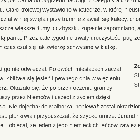
zygotowania do pogrzebu Jadwigi. Z całego kraju do mia
du. Ciało królowej wystawiono w katedrze, w której nieu
iał w niej świętą i przy trumnie zjawiali się kalecy, chor
eszcze większe tłumy. O Zbyszku zupełnie zapomniano, 
rłą panią. Przez całe tygodnie trwały uroczystości pog
n czas czuł się jak zwierzę schwytane w klatkę.
Zo
kt go nie odwiedzał. Po dwóch miesiącach zaczął
St
. Zbliżała się jesień i pewnego dnia w więzieniu
St
erz
. Okazało się, że po przekroczeniu granicy
kuszy przez Niemców i uszedł z życiem dzięki
a. Nie dojechał do Malborka, ponieważ został okradzio
czasu pluł krwią i przypuszczał, że szybko umrze. Jurand
j i obiecał, że jeden z jego niemieckich jeńców zawiezie