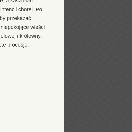
e, a kasztelan
ntencji chorej. Po
 by przekazać
 niepokojące wieści
rólowej i królewny.
te procesje.