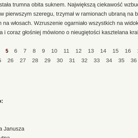
stała trumna obita suknem. Największą ciekawość wzbu
 w pierwszym szeregu, trzymał w ramionach ubraną na b
 na włosach. Wzruszenie ogarniało wszystkich na widok
a i coraz głośniej mówiono o nieugiętości kasztelana kr
4
6
7
8
9
10
11
12
13
14
15
16
5
5
26
27
28
29
30
31
32
33
34
35
3
o:
ia Janusza