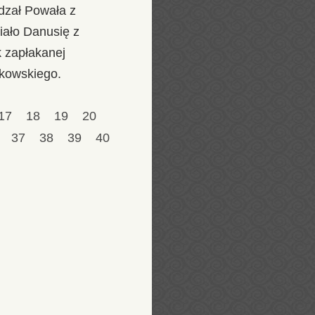
dzał Powała z
iało Danusię z
 zapłakanej
akowskiego.
17
18
19
20
6
37
38
39
40