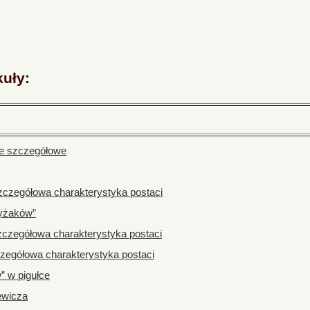
kuły:
ie szczegółowe
czegółowa charakterystyka postaci
zyżaków”
czegółowa charakterystyka postaci
egółowa charakterystyka postaci
” w pigułce
ewicza