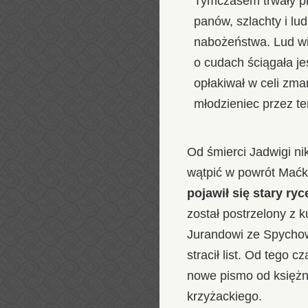
Tymczasem trwały pr
panów, szlachty i lu
nabożeństwa. Lud widz
o cudach ściągała j
opłakiwał w celi zma
młodzieniec przez te
Od śmierci Jadwigi ni
wątpić w powrót Maćka
pojawił się stary ryc
został postrzelony z 
Jurandowi ze Spychow
stracił list. Od tego 
nowe pismo od księżne
krzyżackiego.