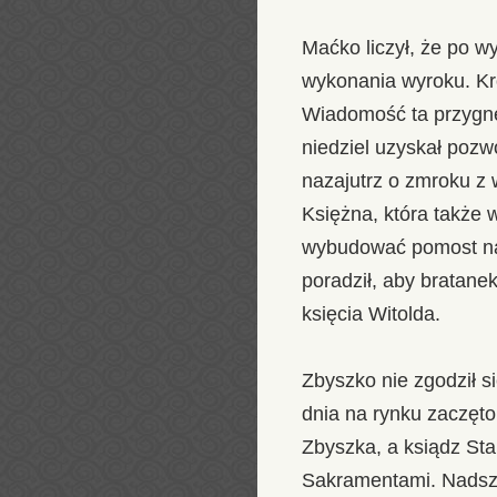
Maćko liczył, że po w
wykonania wyroku. Kr
Wiadomość ta przygnęb
niedziel uzyskał pozw
nazajutrz o zmroku z 
Księżna, która także 
wybudować pomost na r
poradził, aby bratane
księcia Witolda.
Zbyszko nie zgodził s
dnia na rynku zaczęto
Zbyszka, a ksiądz Sta
Sakramentami. Nads