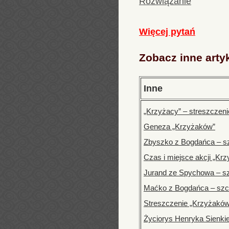
Rozwiązanie
Więcej pytań
Zobacz inne arty
Inne
„Krzyżacy” – streszczen
Geneza „Krzyżaków”
Zbyszko z Bogdańca – sz
Czas i miejsce akcji „Kr
Jurand ze Spychowa – sz
Maćko z Bogdańca – szcz
Streszczenie „Krzyżaków
Życiorys Henryka Sienki