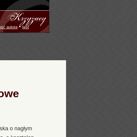
•
ość autora
test
łowe
oska o nagłym