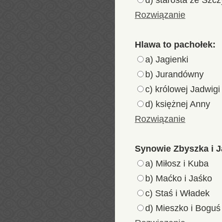
d) starosta ze Szcz
Rozwiązanie
Hlawa to pachołek:
a) Jagienki
b) Jurandówny
c) królowej Jadwigi
d) księżnej Anny
Rozwiązanie
Synowie Zbyszka i Ja
a) Miłosz i Kuba
b) Maćko i Jaśko
c) Staś i Władek
d) Mieszko i Boguś