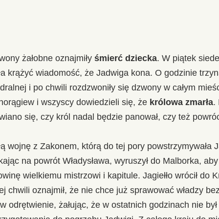
zwony żałobne oznajmiły
śmierć dziecka
. W piątek sied
a krążyć wiadomość, że Jadwiga kona. O godzinie trzyn
ralnej i po chwili rozdzwoniły się dzwony w całym mieś
horągiew i wszyscy dowiedzieli się, że
królowa zmarła
.
awiano się, czy król nadal będzie panował, czy też powróc
ą wojnę z Zakonem, którą do tej pory powstrzymywała 
ekając na powrót Władysława, wyruszył do Malborka, aby 
inę wielkiemu mistrzowi i kapitule. Jagiełło wrócił do K
j chwili oznajmił, że nie chce już sprawować władzy bez
w odrętwienie, żałując, że w ostatnich godzinach nie by