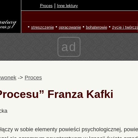
|
Proces
Inne lektury
•
•
•
•
streszczenie
opracowanie
bohaterowie
życie i twórcz
ad
zwonek
->
Proces
rocesu” Franza Kafki
cka
łączy w sobie elementy powieści psychologicznej, powie