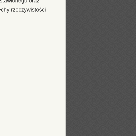
dstawionego oraz
echy rzeczywistości