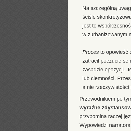
Na szczególną uwag
ściśle skonkretyzow
jest to współczesność
w zurbanizowanym m
Proces
to opowieść o
zatracił poczucie se
zasadzie opozycji. J
lub ciemności. Przes
a nie rzeczywistości 
Przewodnikiem po tym
wyraźne zdystansow
przypomina raczej ję
Wypowiedzi narratora i