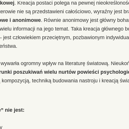
ykowej
. Kreacja postaci polega na pewnej nieokreślonośc
terowie nie są przedstawieni całościowo, wyraźny jest br
kowe i anonimowe
. Równie anonimowy jest główny bohat
 wielu informacji na jego temat. Taka kreacja głównego 
 jest człowiekiem przeciętnym, pozbawionym indywidua
zeństwa.
 wywarła ogromny wpływ na literaturę światową. Nieuko
runki poszukiwań wielu nurtów powieści psychologi
 kompozycją, techniką budowania nastroju i kreacją świ
” nie jest:
y