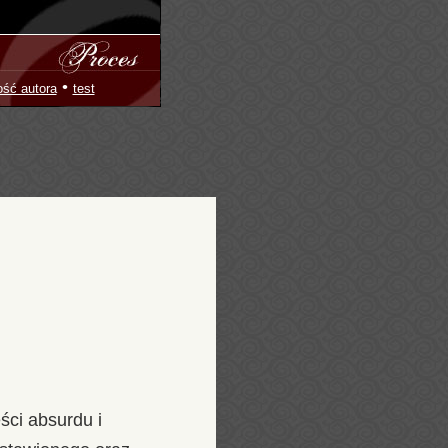
•
ość autora
test
ści absurdu i