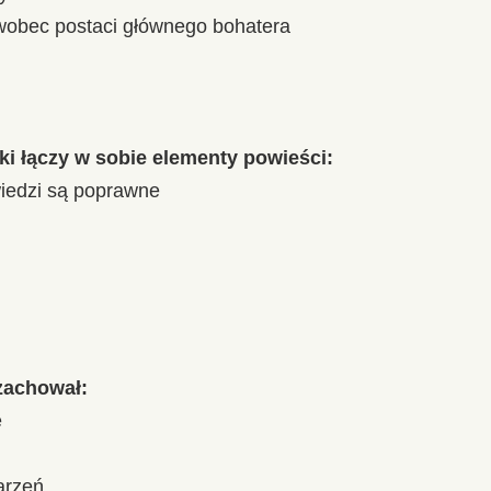
wobec postaci głównego bohatera
ki łączy w sobie elementy powieści:
iedzi są poprawne
zachował:
ę
arzeń