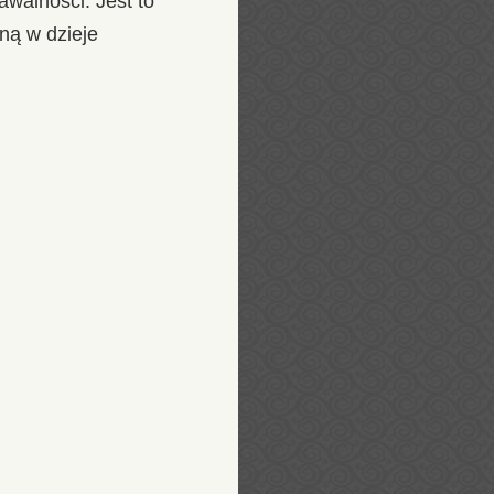
awalności. Jest to
ną w dzieje