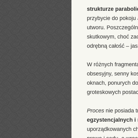
strukturze paraboli
przybycie do pokoju
utworu. Poszczególn
skutkowym, choć za
odrębną całość – jas
W różnych fragmenta
obsesyjny, senny ko
oknach, ponurych dom
groteskowych postac
Proces
nie posiada t
egzystencjalnych i
uporządkowanych chro