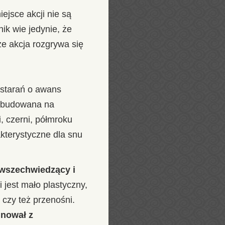
iejsce akcji nie są
ik wie jedynie, że
 że akcja rozgrywa się
 starań o awans
, zbudowana na
, czerni, półmroku
akterystyczne dla snu
 wszechwiedzący i
i jest mało plastyczny,
czy też przenośni.
gnował z