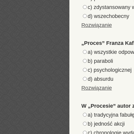
c) zdystansowany 
d) wszechobecny
Rozwiązanie
„Proces” Franza Kaf
a) wszystkie odpow
b) paraboli
c) psychologicznej
d) absurdu
Rozwiązanie
W „Procesie” autor 
a) tradycyjna fabuł
b) jedność akcji
c) chronologię wyd