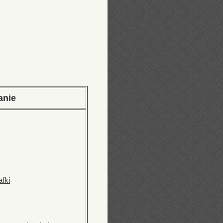
anie
fki