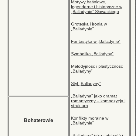
Motywy baśniowe,
legendarne i historyczne w
„Balladynie” Słowackiego
Groteska i ironia w
„Balladynie”
Fantastyka w „Balladynie”
Symbolika „Balladyny”
Melodyjność i plastyczność
„Balladyny”
Styl „Balladyny”
„Balladyna” jako dramat
romantyczny – kompozycja i
struktura
Konflikty moralne w
Bohaterowie
„Balladynie”
„Balladyna” jako antybaśń i