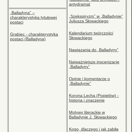
antydramat
„Balladyna” –
„Szekspiryzm” w „Balladynie”
charakterystyka tytułowej
Juliusza Słowackiego
postaci
Kalendarium twórczości
Grabiec - charakterystyka
Słowackiego
postaci (Balladyna)
Nawiązania do „Balladyny”
Najważniejsze inscenizacje
„Balladyny”
Opinie i komentarze o
„Balladynie”
Korona Lecha (Popielów) -
historia i znaczenie
Motywy literackie w
Balladynie J. Słowackiego
Kogo, dlaczego i jak zabiła