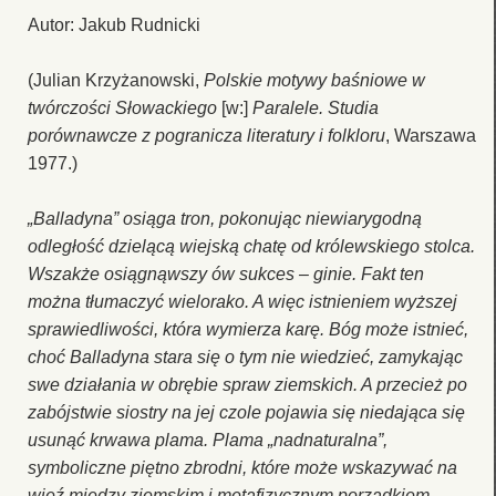
Autor: Jakub Rudnicki
(Julian Krzyżanowski,
Polskie motywy baśniowe w
twórczości Słowackiego
[w:]
Paralele. Studia
porównawcze z pogranicza literatury i folkloru
, Warszawa
1977.)
„Balladyna” osiąga tron, pokonując niewiarygodną
odległość dzielącą wiejską chatę od królewskiego stolca.
Wszakże osiągnąwszy ów sukces – ginie. Fakt ten
można tłumaczyć wielorako. A więc istnieniem wyższej
sprawiedliwości, która wymierza karę. Bóg może istnieć,
choć Balladyna stara się o tym nie wiedzieć, zamykając
swe działania w obrębie spraw ziemskich. A przecież po
zabójstwie siostry na jej czole pojawia się niedająca się
usunąć krwawa plama. Plama „nadnaturalna”,
symboliczne piętno zbrodni, które może wskazywać na
więź między ziemskim i metafizycznym porządkiem