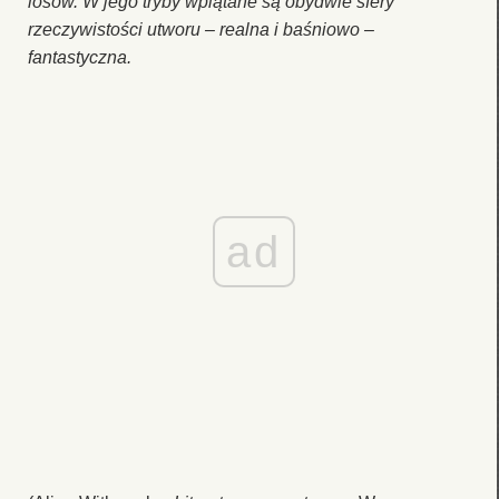
losów. W jego tryby wplątane są obydwie sfery
rzeczywistości utworu – realna i baśniowo –
fantastyczna.
ad