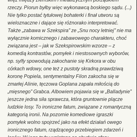
rzeczy. Piorun byłby więc wykonawcą boskiego sądu. (...)
Nie tylko postać tytułowej bohaterki i finał utworu są
wieloznaczne i dające się różnorako interpretować.
Także „zabawa w Szekspira” ze „Snu nocy letniej” nie ma
wyłącznie komicznego i zabawowego charakteru, choć
związana jest – jak w Szekspirowskim wzorze – z
komedią kontrastów, pomyłek i niestosownych wyborów,
np. sylfy spowodują zakochanie się Kirkora w obu
córkach wdowy, one też z pustoty skradną prawdziwą
koronę Popiela, sentymentalny Filon zakocha się w
zmarłej Alinie, tęczowa Goplana zapała miłością do
„mięsnego” Grabca. Albowiem pojawia się w „Balladynie”
jeszcze jedna siła sprawcza, która gruntownie plącze
ludzkie losy. To ironiczne fatum, związane z romantyczną
kategorią ironii. Na pozornie komediowe igraszki
pomyłek wolno spojrzeć jako na efekt działań owego
ironicznego fatum, rządzącego przebiegiem zdarzeń i