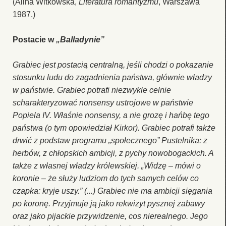
(Alina Witkowska,
Literatura romantyzmu
, Warszawa
1987.)
Postacie w
„Balladynie”
Grabiec jest postacią centralną, jeśli chodzi o pokazanie
stosunku ludu do zagadnienia państwa, głównie władzy
w państwie. Grabiec potrafi niezwykle celnie
scharakteryzować nonsensy ustrojowe w państwie
Popiela IV. Właśnie nonsensy, a nie grozę i hańbę tego
państwa (o tym opowiedział Kirkor). Grabiec potrafi także
drwić z podstaw programu „społecznego” Pustelnika: z
herbów, z chłopskich ambicji, z pychy nowobogackich. A
także z własnej władzy królewskiej. „Widzę – mówi o
koronie – że służy ludziom do tych samych celów co
czapka: kryje uszy.” (...) Grabiec nie ma ambicji sięgania
po koronę. Przyjmuje ją jako rekwizyt pysznej zabawy
oraz jako pijackie przywidzenie, cos nierealnego. Jego