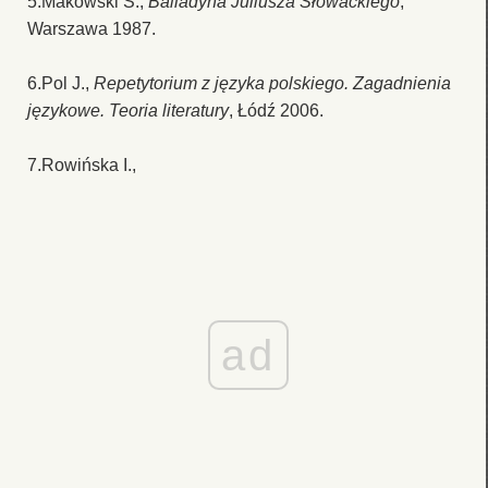
5.Makowski S.,
Balladyna Juliusza Słowackiego
,
Warszawa 1987.
6.Pol J.,
Repetytorium z języka polskiego. Zagadnienia
językowe. Teoria literatury
, Łódź 2006.
7.Rowińska I.,
ad