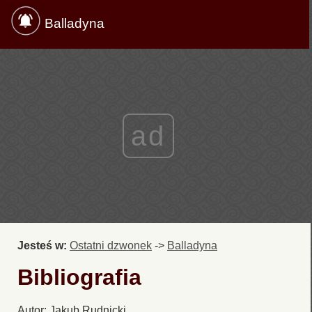
Balladyna
ad
Jesteś w:
Ostatni dzwonek
->
Balladyna
Bibliografia
Autor: Jakub Rudnicki