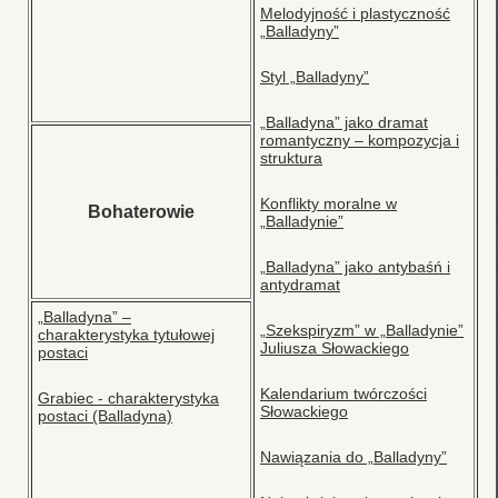
Melodyjność i plastyczność
„Balladyny”
Styl „Balladyny”
„Balladyna” jako dramat
romantyczny – kompozycja i
struktura
Konflikty moralne w
Bohaterowie
„Balladynie”
„Balladyna” jako antybaśń i
antydramat
„Balladyna” –
„Szekspiryzm” w „Balladynie”
charakterystyka tytułowej
Juliusza Słowackiego
postaci
Kalendarium twórczości
Grabiec - charakterystyka
Słowackiego
postaci (Balladyna)
Nawiązania do „Balladyny”