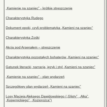
„Kamienie na szaniec” - krótkie streszczenie
Charakterystyka Rudego
Dokument epoki, czyli problematyka „Kamieni na szaniec”
Charakterystyka Zośki
Akcja pod Arsenałem – streszczenie
Charakterystyka pozostałych bohaterów „Kamieni na szaniec”
Gatunek literacki, narracja, język i styl „Kamieni na szaniec”
„Kamienie na szaniec” - plan wydarzeń
Szczegółowy plan wydarzeń „Kamieni na szaniec”
Losy Macieja Aleksego Dawidowskiego („Glisty”, „Alka”,
„Kopernickiego”, „Koziorożca”)