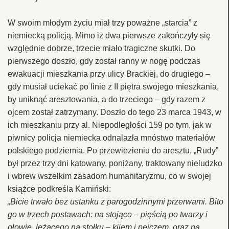
W swoim młodym życiu miał trzy poważne „starcia” z
niemiecką policją. Mimo iż dwa pierwsze zakończyły się
względnie dobrze, trzecie miało tragiczne skutki. Do
pierwszego doszło, gdy został ranny w nogę podczas
ewakuacji mieszkania przy ulicy Brackiej, do drugiego –
gdy musiał uciekać po linie z II piętra swojego mieszkania,
by uniknąć aresztowania, a do trzeciego – gdy razem z
ojcem został zatrzymany. Doszło do tego 23 marca 1943, w
ich mieszkaniu przy al. Niepodległości 159 po tym, jak w
piwnicy policja niemiecka odnalazła mnóstwo materiałów
polskiego podziemia. Po przewiezieniu do aresztu, „Rudy”
był przez trzy dni katowany, poniżany, traktowany nieludzko
i wbrew wszelkim zasadom humanitaryzmu, co w swojej
książce podkreśla Kamiński:
„Bicie trwało bez ustanku z parogodzinnymi przerwami. Bito
go w trzech postawach: na stojąco – pięścią po twarzy i
głowie, leżącego na stołku – kijem i pejczem, oraz na