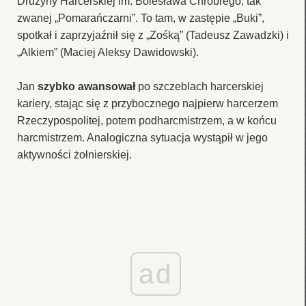
Drużyny Harcerskiej im. Bolesława Chrobrego, tak
zwanej „Pomarańczarni”. To tam, w zastępie „Buki”,
spotkał i zaprzyjaźnił się z „Zośką” (Tadeusz Zawadzki) i
„Alkiem” (Maciej Aleksy Dawidowski).
Jan
szybko awansował
po szczeblach harcerskiej
kariery, stając się z przybocznego najpierw harcerzem
Rzeczypospolitej, potem podharcmistrzem, a w końcu
harcmistrzem. Analogiczna sytuacja wystąpił w jego
aktywności żołnierskiej.
ad