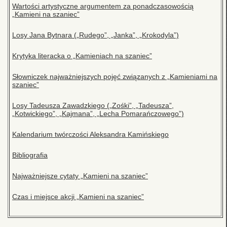
Wartości artystyczne argumentem za ponadczasowością
„Kamieni na szaniec”
Losy Jana Bytnara („Rudego”, „Janka”, „Krokodyla”)
Krytyka literacka o „Kamieniach na szaniec”
Słowniczek najważniejszych pojęć związanych z „Kamieniami na
szaniec”
Losy Tadeusza Zawadzkiego („Zośki”, „Tadeusza”,
„Kotwickiego”, „Kajmana”, „Lecha Pomarańczowego”)
Kalendarium twórczości Aleksandra Kamińskiego
Bibliografia
Najważniejsze cytaty „Kamieni na szaniec”
Czas i miejsce akcji „Kamieni na szaniec”