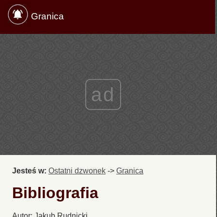
Granica
ad
Jesteś w:
Ostatni dzwonek
->
Granica
Bibliografia
Autor: Jakub Rudnicki