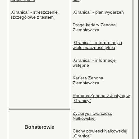
„Granica” - streszczenie
„Granica” - plan wydarzeń
szczegółowe z testem
Droga kariery Zenona
Ziembiewicza
„Granica” - interpretacja i
wieloznaczność tytułu
„Granica” - informacje
wstępne
Kariera Zenona
Ziembiewicza
Romans Zenona z Justyną w
„Granicy”
Życiorys i twórczość
Nałkowskiej
Bohaterowie
Cechy powieści Nałkowskiej
„Granica”