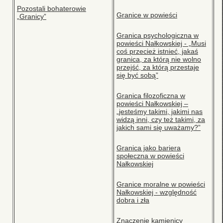
Pozostali bohaterowie
Granice w powieści
„Granicy”
Granica psychologiczna w
powieści Nałkowskiej - „Musi
coś przecież istnieć, jakaś
granica, za którą nie wolno
przejść, za którą przestaje
się być sobą”
Granica filozoficzna w
powieści Nałkowskiej –
„jesteśmy takimi, jakimi nas
widzą inni, czy też takimi, za
jakich sami się uważamy?”
Granica jako bariera
społeczna w powieści
Nałkowskiej
Granice moralne w powieści
Nałkowskiej - względność
dobra i zła
Znaczenie kamienicy