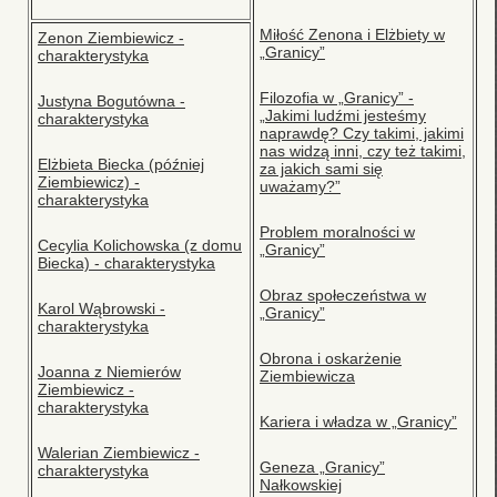
Miłość Zenona i Elżbiety w
Zenon Ziembiewicz -
„Granicy”
charakterystyka
Filozofia w „Granicy” -
Justyna Bogutówna -
„Jakimi ludźmi jesteśmy
charakterystyka
naprawdę? Czy takimi, jakimi
nas widzą inni, czy też takimi,
Elżbieta Biecka (później
za jakich sami się
Ziembiewicz) -
uważamy?”
charakterystyka
Problem moralności w
Cecylia Kolichowska (z domu
„Granicy”
Biecka) - charakterystyka
Obraz społeczeństwa w
Karol Wąbrowski -
„Granicy”
charakterystyka
Obrona i oskarżenie
Joanna z Niemierów
Ziembiewicza
Ziembiewicz -
charakterystyka
Kariera i władza w „Granicy”
Walerian Ziembiewicz -
Geneza „Granicy”
charakterystyka
Nałkowskiej