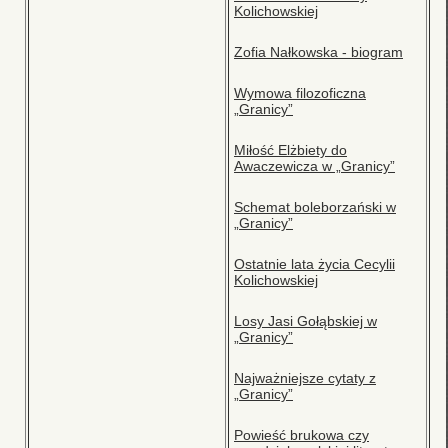
Kolichowskiej
Zofia Nałkowska - biogram
Wymowa filozoficzna
„Granicy”
Miłość Elżbiety do
Awaczewicza w „Granicy”
Schemat boleborzański w
„Granicy”
Ostatnie lata życia Cecylii
Kolichowskiej
Losy Jasi Gołąbskiej w
„Granicy”
Najważniejsze cytaty z
„Granicy”
Powieść brukowa czy