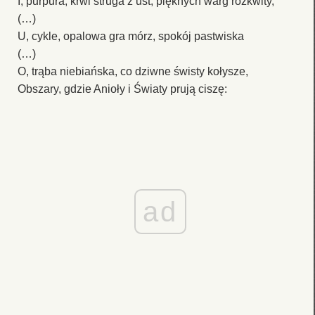
I, purpura, krwi struga z ust, pięknych warg rozkwity,
(…)
U, cykle, opalowa gra mórz, spokój pastwiska
(…)
O, trąba niebiańska, co dziwne świsty kołysze,
Obszary, gdzie Anioły i Światy prują ciszę:
ad