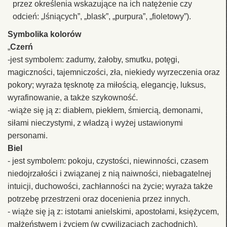
przez określenia wskazujące na ich natężenie czy
odcień: „lśniących”, „blask”, „purpura”, „fioletowy”).
Symbolika kolorów
„
Czerń
-jest symbolem: zadumy, żałoby, smutku, potęgi,
magiczności, tajemniczości, zła, niekiedy wyrzeczenia oraz
pokory; wyraża tęsknotę za miłością, elegancję, luksus,
wyrafinowanie, a także szykowność.
-wiąże się ją z: diabłem, piekłem, śmiercią, demonami,
siłami nieczystymi, z władzą i wyżej ustawionymi
personami.
Biel
- jest symbolem: pokoju, czystości, niewinności, czasem
niedojrzałości i związanej z nią naiwności, niebagatelnej
intuicji, duchowości, zachłanności na życie; wyraża także
potrzebę przestrzeni oraz docenienia przez innych.
- wiąże się ją z: istotami anielskimi, apostołami, księżycem,
małżeństwem i życiem (w cywilizacjach zachodnich),