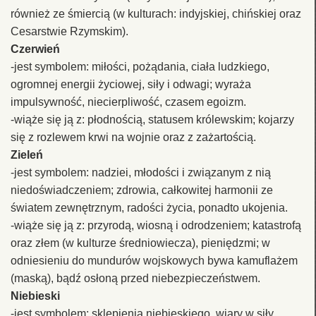
również ze śmiercią (w kulturach: indyjskiej, chińskiej oraz
Cesarstwie Rzymskim).
Czerwień
-jest symbolem: miłości, pożądania, ciała ludzkiego,
ogromnej energii życiowej, siły i odwagi; wyraża
impulsywność, niecierpliwość, czasem egoizm.
-wiąże się ją z: płodnością, statusem królewskim; kojarzy
się z rozlewem krwi na wojnie oraz z zażartością.
Zieleń
-jest symbolem: nadziei, młodości i związanym z nią
niedoświadczeniem; zdrowia, całkowitej harmonii ze
światem zewnętrznym, radości życia, ponadto ukojenia.
-wiąże się ją z: przyrodą, wiosną i odrodzeniem; katastrofą
oraz złem (w kulturze średniowiecza), pieniędzmi; w
odniesieniu do mundurów wojskowych bywa kamuflażem
(maską), bądź osłoną przed niebezpieczeństwem.
Niebieski
-jest symbolem: sklepienia niebieskiego, wiary w siły