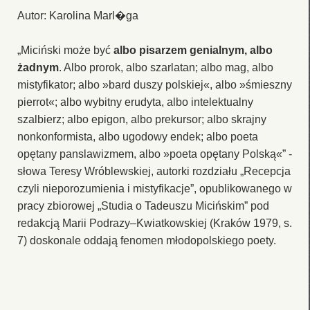
Autor: Karolina Marl�ga
„Miciński może być
albo pisarzem genialnym, albo
żadnym
. Albo prorok, albo szarlatan; albo mag, albo
mistyfikator; albo »bard duszy polskiej«, albo »śmieszny
pierrot«; albo wybitny erudyta, albo intelektualny
szalbierz; albo epigon, albo prekursor; albo skrajny
nonkonformista, albo ugodowy endek; albo poeta
opętany panslawizmem, albo »poeta opętany Polską«” -
słowa Teresy Wróblewskiej, autorki rozdziału „Recepcja
czyli nieporozumienia i mistyfikacje”, opublikowanego w
pracy zbiorowej „Studia o Tadeuszu Micińskim” pod
redakcją Marii Podrazy–Kwiatkowskiej (Kraków 1979, s.
7) doskonale oddają fenomen młodopolskiego poety.