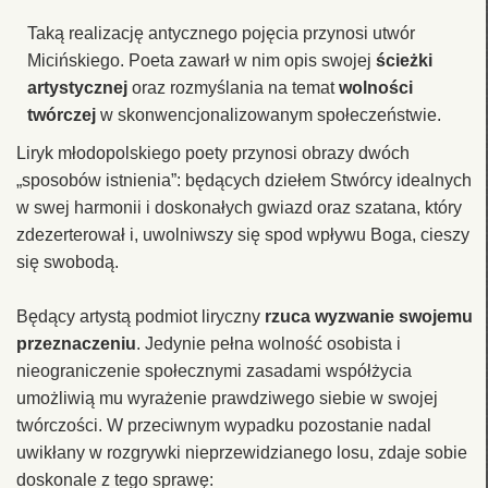
Taką realizację antycznego pojęcia przynosi utwór
Micińskiego. Poeta zawarł w nim opis swojej
ścieżki
artystycznej
oraz rozmyślania na temat
wolności
twórczej
w skonwencjonalizowanym społeczeństwie.
Liryk młodopolskiego poety przynosi obrazy dwóch
„sposobów istnienia”: będących dziełem Stwórcy idealnych
w swej harmonii i doskonałych gwiazd oraz szatana, który
zdezerterował i, uwolniwszy się spod wpływu Boga, cieszy
się swobodą.
Będący artystą podmiot liryczny
rzuca wyzwanie swojemu
przeznaczeniu
. Jedynie pełna wolność osobista i
nieograniczenie społecznymi zasadami współżycia
umożliwią mu wyrażenie prawdziwego siebie w swojej
twórczości. W przeciwnym wypadku pozostanie nadal
uwikłany w rozgrywki nieprzewidzianego losu, zdaje sobie
doskonale z tego sprawę: