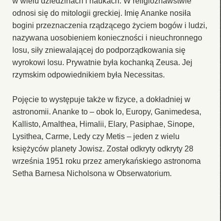
w wielu dziedzinach i naukach. W religioznawstwie
odnosi się do mitologii greckiej. Imię Ananke nosiła
bogini przeznaczenia rządzącego życiem bogów i ludzi,
nazywana uosobieniem konieczności i nieuchronnego
losu, siły zniewalającej do podporządkowania się
wyrokowi losu. Prywatnie była kochanką Zeusa. Jej
rzymskim odpowiednikiem była Necessitas.
Pojęcie to występuje także w fizyce, a dokładniej w
astronomii. Ananke to – obok Io, Europy, Ganimedesa,
Kallisto, Amalthea, Himalii, Elary, Pasiphae, Sinope,
Lysithea, Carme, Ledy czy Metis – jeden z wielu
księżyców planety Jowisz. Został odkryty odkryty 28
września 1951 roku przez amerykańskiego astronoma
Setha Barnesa Nicholsona w Obserwatorium.