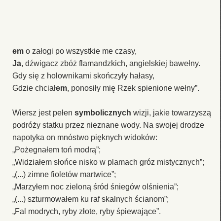
em
o załogi po wszystkie me czasy,
Ja
, dźwigacz zbóż flamandzkich, angielskiej bawełny.
Gdy się z holownikami skończyły hałasy,
Gdzie chciał
em
, ponosiły mię Rzek spienione wełny”.
Wiersz jest pełen
symbolicznych
wizji, jakie towarzyszą
podróży statku przez nieznane wody. Na swojej drodze
napotyka on mnóstwo pięknych widoków:
„Pożegnałem toń modrą”;
„Widziałem słońce nisko w plamach gróz mistycznych”;
„(...) zimne fioletów martwice”;
„Marzyłem noc zieloną śród śniegów olśnienia”;
„(...) szturmowałem ku raf skalnych ścianom”;
„Fal modrych, ryby złote, ryby śpiewające”.