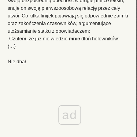
swoją bezpośrednią obecność w drugiej linijce tekstu,
snuje on swoją pierwszoosobową relację przez cały
utwór. Co kilka linijek pojawiają się odpowiednie zaimki
oraz zakończenia czasowników, argumentujące
utożsamianie statku z opowiadaczem:
„Czuł
em
, że już nie wiedzie
mnie
dłoń holowników;
(…)
Nie dbał
ad