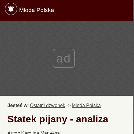
Mloda Polska
ad
Jesteś w:
Ostatni dzwonek
->
Mloda Polska
Statek pijany - analiza
Autor: Karolina Marl�ga