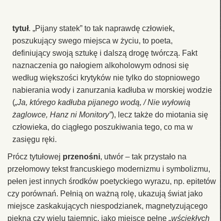
tytuł
. „Pijany statek” to tak naprawdę człowiek,
poszukujący swego miejsca w życiu, to poeta,
definiujący swoją sztukę i dalszą drogę twórczą. Fakt
naznaczenia go nałogiem alkoholowym odnosi się
według większości krytyków nie tylko do stopniowego
nabierania wody i zanurzania kadłuba w morskiej wodzie
(
„Ja, którego kadłuba pijanego wodą, / Nie wyłowią
żaglowce, Hanz ni Monitory”
), lecz także do miotania się
człowieka, do ciągłego poszukiwania tego, co ma w
zasięgu ręki.
Prócz tytułowej
przenośni
, utwór – tak przystało na
przełomowy tekst francuskiego modernizmu i symbolizmu,
pełen jest innych środków poetyckiego wyrazu, np. epitetów
czy porównań. Pełnią on ważną rolę, ukazują świat jako
miejsce zaskakujących niespodzianek, magnetyzującego
piękna czy wielu tajemnic, jako miejsce pełne
„wściekłych