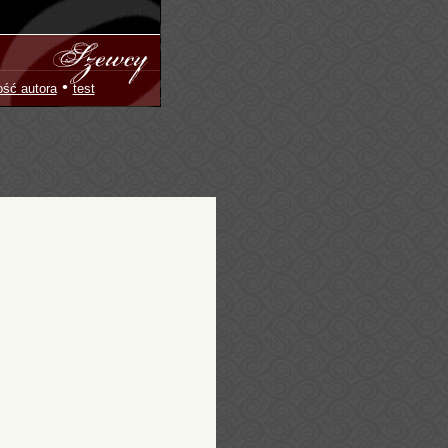
•
ość autora
test