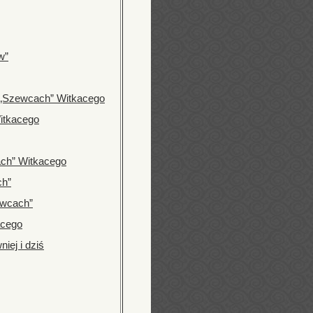
w”
w „Szewcach” Witkacego
itkacego
ch” Witkacego
ch”
ewcach”
acego
iej i dziś