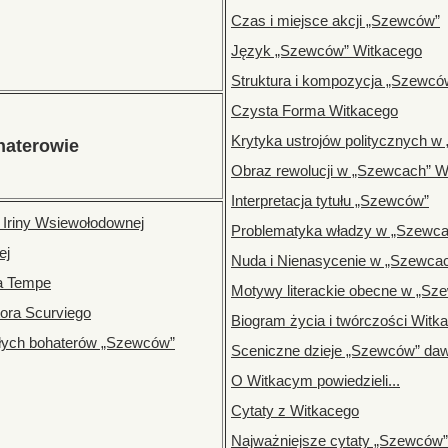
Czas i miejsce akcji „Szewców”
Język „Szewców” Witkacego
Struktura i kompozycja „Szewcó
Czysta Forma Witkacego
Krytyka ustrojów politycznych 
haterowie
Obraz rewolucji w „Szewcach” W
Interpretacja tytułu „Szewców”
 Iriny Wsiewołodownej
Problematyka władzy w „Szewca
ej
Nuda i Nienasycenie w „Szewca
na Tempe
Motywy literackie obecne w „Sz
tora Scurviego
Biogram życia i twórczości Witk
ałych bohaterów „Szewców”
Sceniczne dzieje „Szewców” dawn
O Witkacym powiedzieli...
Cytaty z Witkacego
Najważniejsze cytaty „Szewców”