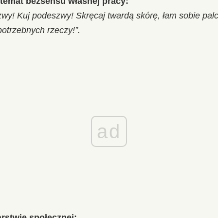
 temat bezsensu własnej pracy:
zwy! Kuj podeszwy! Skręcaj twardą skórę, łam sobie palce
otrzebnych rzeczy!”.
ad
arstwie społecznej: