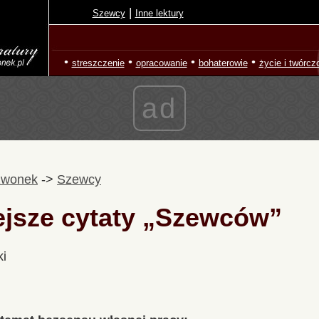
|
Szewcy
Inne lektury
•
•
•
•
streszczenie
opracowanie
bohaterowie
życie i twórcz
ad
zwonek
->
Szewcy
ejsze cytaty „Szewców”
ki