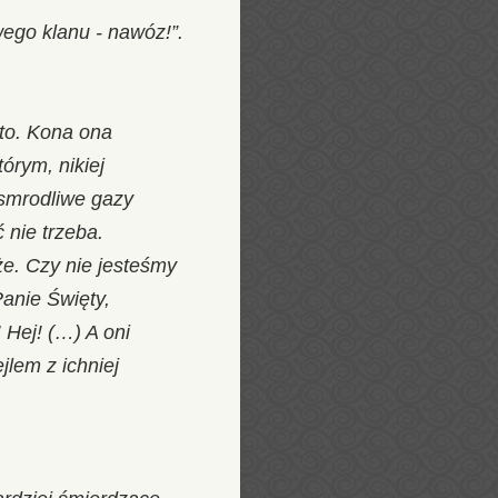
wego klanu - nawóz!”.
rto. Kona ona
órym, nikiej
 smrodliwe gazy
 nie trzeba.
że. Czy nie jesteśmy
Panie Święty,
 Hej! (…) A oni
jlem z ichniej