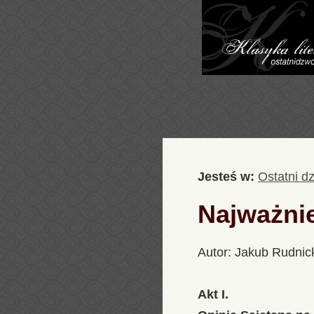
Jesteś w:
Ostatni d
Najważni
Autor: Jakub Rudnic
Akt I.