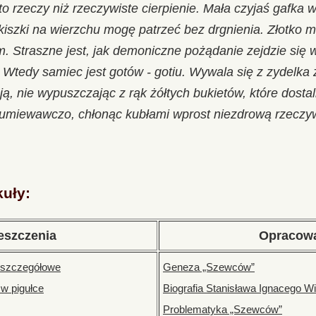
oto rzeczy niż rzeczywiste cierpienie. Mała czyjaś gafka 
kiszki na wierzchu mogę patrzeć bez drgnienia. Złotko m
. Straszne jest, jak demoniczne pożądanie zejdzie się 
. Wtedy samiec jest gotów - gotiu. Wywala się z zydelka
, nie wypuszczając z rąk żółtych bukietów, które dostal
zumiewawczo, chłonąc kubłami wprost niezdrową rzeczyw
kuły:
eszczenia
Opracow
 szczegółowe
Geneza „Szewców”
w pigułce
Biografia Stanisława Ignacego Wi
Problematyka „Szewców”