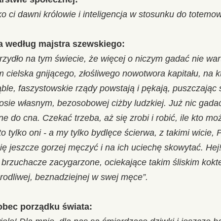
o ci dawni królowie i inteligencja w stosunku do totemo
a według majstra szewskiego:
rzydło na tym świecie, że więcej o niczym gadać nie wa
 cielska gnijącego, złośliwego nowotwora kapitału, na kt
ble, faszystowskie rządy powstają i pękają, puszczając
sosie własnym, bezosobowej ciżby ludzkiej. Już nic gadać
 do cna. Czekać trzeba, aż się zrobi i robić, ile kto mo
o tylko oni - a my tylko bydlęce ścierwa, z takimi wicie, 
ę jeszcze gorzej męczyć i na ich uciechę skowytać. Hej!
brzuchacze zacygarzone, ociekające takim śliskim kokte
rodliwej, beznadziejnej w swej męce”.
obec porządku świata: