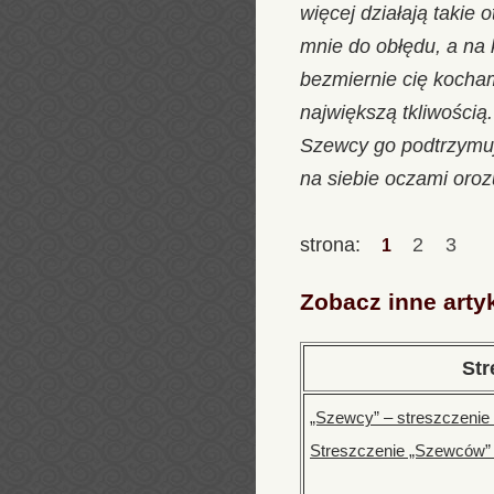
więcej działają takie 
mnie do obłędu, a na 
bezmiernie cię kocham
największą tkliwością
Szewcy go podtrzymują
na siebie oczami oro
strona:
2
3
1
Zobacz inne arty
Str
„Szewcy” – streszczenie
Streszczenie „Szewców” 