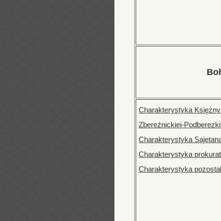
Bo
Charakterystyka Księżny
Zbereźnickiej-Podberezki
Charakterystyka Sajeta
Charakterystyka prokura
Charakterystyka pozost