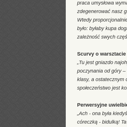
praca umysłowa wymag
zdegenerować nasz gat
Wtedy proporcjonalni
było: byłaby kupa dog
zależność swych częśc
Scurvy o warsztaci
„Tu jest gniazdo najoh
poczynania od góry – 
klasy, a ostatecznym c
społeczeństwo jest kob
Perwersyjne uwielbi
„Ach - ona była kiedy
córeczką - bidulką! T