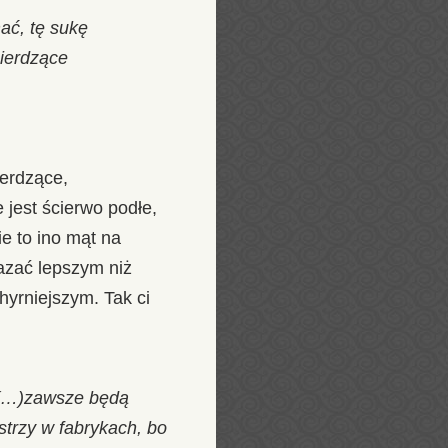
mać, tę sukę
mierdzące
ierdzące,
 jest ścierwo podłe,
e to ino mąt na
kazać lepszym niż
yhyrniejszym. Tak ci
ę (…)zawsze będą
strzy w fabrykach, bo