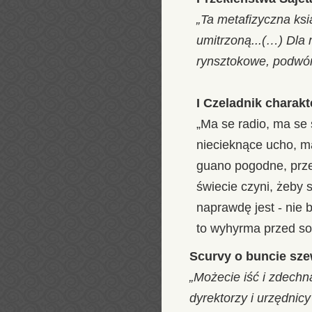
„Ta metafizyczna ksi
umitrzoną...(…) Dla 
rynsztokowe, podwórz
I Czeladnik charak
„Ma se radio, ma se 
niecieknące ucho, ma
guano pogodne, przeb
świecie czyni, żeby 
naprawdę jest - nie b
to wyhyrma przed so
Scurvy o buncie sze
„Możecie iść i zdechn
dyrektorzy i urzędnicy