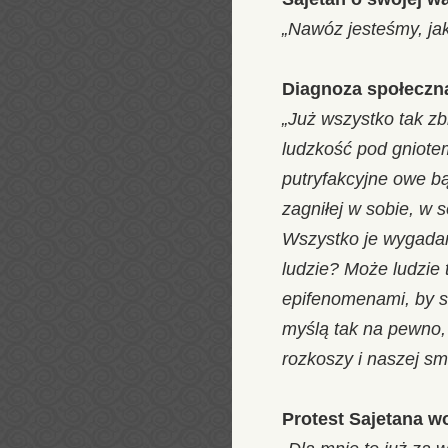
„Nawóz jesteśmy, jak
Diagnoza społeczn
„Już wszystko tak zb
ludzkość pod gniotem
putryfakcyjne owe bą
zagniłej w sobie, w 
Wszystko je wygadane
ludzie? Może ludzie t
epifenomenami, by si
myślą tak na pewno, 
rozkoszy i naszej sm
Protest Sajetana w