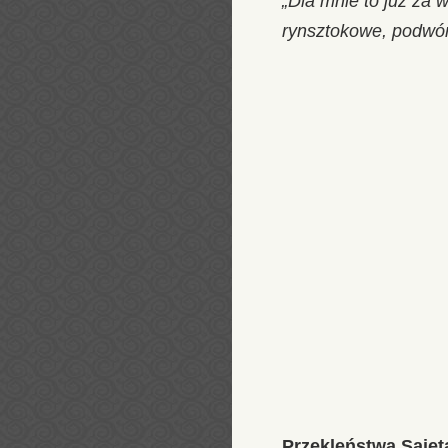
„Dla mnie to już za 
rynsztokowe, podwórz
Przekleństwa Sajet