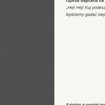
Opinia Sajetana na
„Hej! Hej! Kuj podes
będziemy gadać niep
Sajetan o swojej w