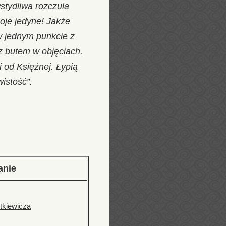
wstydliwa rozczula
oje jedyne! Jakże
w jednym punkcie z
 z butem w objęciach.
i od Księżnej. Łypią
istość”.
anie
tkiewicza