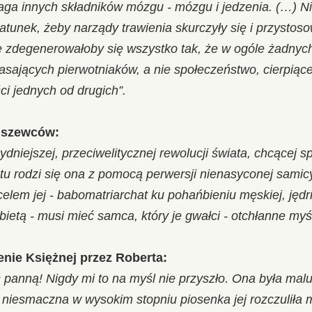
a innych składników mózgu - mózgu i jedzenia. (…) Ni
unek, żeby narządy trawienia skurczyły się i przystoso
e zdegenerowałoby się wszystko tak, że w ogóle żadnyc
asających pierwotniaków, a nie społeczeństwo, cierpiące
i jednych od drugich”.
e szewców:
ydniejszej, przeciwelitycznej rewolucji świata, chcącej 
tu rodzi się ona z pomocą perwersji nienasyconej samicy,
elem jej - babomatriarchat ku pohańbieniu męskiej, jędrne
ietą - musi mieć samca, który je gwałci - otchłanne myśl
enie Księżnej przez Roberta:
ś panną! Nigdy mi to na myśl nie przyszło. Ona była mal
a niesmaczna w wysokim stopniu piosenka jej rozczuliła 