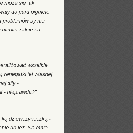
e może się tak
wały do paru pigułek.
h problemów by nie
 nieuleczalnie na
sparaliżować wszelkie
 renegatki jej własnej
j siły -
i - nieprawda?”.
utką dziewczyneczką -
mnie do łez. Na mnie