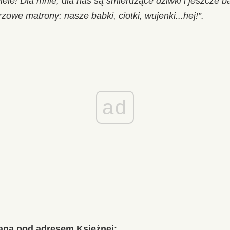
wiele! Dla mnie, dla nas są śmierdzące dziwki i jeszcze 
owe matrony: nasze babki, ciotki, wujenki...hej!”.
ad
ana pod adresem Księżnej: