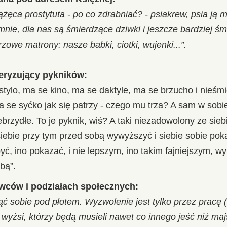
ążęca prostytuta - po co zdrabniać? - psiakrew, psia ją 
mnie, dla nas są śmierdzące dziwki i jeszcze bardziej ś
owe matrony: nasze babki, ciotki, wujenki...”.
teryzujący pykników:
stylo, ma se kino, ma se daktyle, ma se brzucho i nieśm
 se syćko jak się patrzy - czego mu trza? A sam w sobie
rzydłe. To je pyknik, wiś? A taki niezadowolony ze siebi
siebie przy tym przed sobą wywyższyć i siebie sobie po
yć, ino pokazać, i nie lepszym, ino takim fajniejszym, w
bą”.
wców i podziałach społecznych:
ąć sobie pod płotem. Wyzwolenie jest tylko przez prac
 wyżsi, którzy będą musieli nawet co innego jeść niż maj