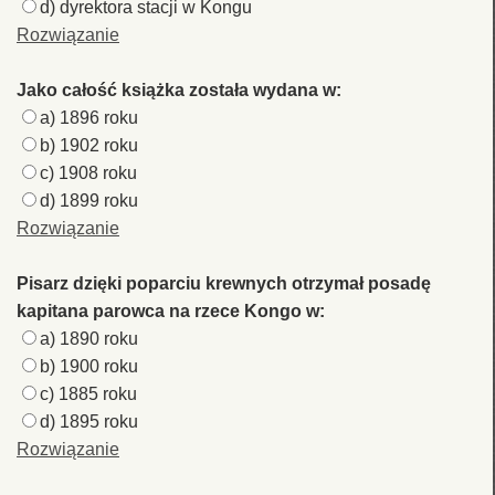
d) dyrektora stacji w Kongu
Rozwiązanie
Jako całość książka została wydana w:
a) 1896 roku
b) 1902 roku
c) 1908 roku
d) 1899 roku
Rozwiązanie
Pisarz dzięki poparciu krewnych otrzymał posadę
kapitana parowca na rzece Kongo w:
a) 1890 roku
b) 1900 roku
c) 1885 roku
d) 1895 roku
Rozwiązanie