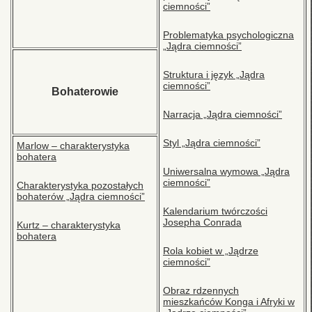
ciemności”
Problematyka psychologiczna
„Jądra ciemności”
Struktura i język „Jądra
ciemności”
Bohaterowie
Narracja „Jądra ciemności”
Styl „Jądra ciemności”
Marlow – charakterystyka
bohatera
Uniwersalna wymowa „Jądra
ciemności”
Charakterystyka pozostałych
bohaterów „Jądra ciemności”
Kalendarium twórczości
Josepha Conrada
Kurtz – charakterystyka
bohatera
Rola kobiet w „Jądrze
ciemności”
Obraz rdzennych
mieszkańców Konga i Afryki w