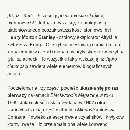
„Kurtz - Kurtz - to znaczy po niemiecku «krótki»,
nieprawdaż?”
. Jednak uważa się, że protoplastą
utalentowanego poszukiwacza kości słoniowej był
Henry Morton Stanley
- czołowy eksplorator Afryki, a
zwłaszcza Konga. Cieszył się niesławną opinią brutala,
który jednak w oczach monarchy brytyjskiego zasłużył na
tytuł szlachecki. Te wszystkie fakty wskazują, iż
Jądro
ciemności
zawiera wiele elementów biograficznych
autora.
Podzielona na trzy części powieść
ukazała się po raz
pierwszy
na łamach
Blackwood’s Magazine
w roku
1899. Jako całość została wydana
w 1902 roku
,
stanowiła trzecią część woluminu
Młodość
autorstwa
Conrada. Powieść zafascynowała czytelników i krytyków,
którzy uważali, iż przełamała ona wiele konwencji