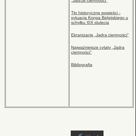
„Jądrze ciemności”
Tło historyczne powieści -
sytuacja Konga Belgijskiego u
schyłku XIX stulecia
Ekranizacje „Jądra ciemności”
Najważniejsze cytaty „Jądra
ciemności”
Bibliografia