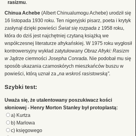
rasizmu
.
Chinua Achebe
(Albert Chinualumogu Achebe) urodził się
16 listopada 1930 roku. Ten nigeryjski pisarz, poeta i krytyk
zasłynął dzięki powieści
Świat się rozpada
z 1958 roku,
która do dziś jest najchętniej czytaną książką we
współczesnej literaturze afrykańskiej. W 1975 roku wygłosił
kontrowersyjny wykład zatytułowany
Obraz Afryki: Rasizm
w
Jądrze ciemności
Josepha Conrada
. Nie podobał mu się
sposób ukazania czarnoskórych mieszkańców buszu w
powieści, którą uznał za
„na wskroś rasistowską”
.
Szybki test:
Uważa się, że utalentowany poszukiwacz kości
słoniowej - Henry Morton Stanley był protoplastą:
a) Kurtza
b) Marlowa
c) księgowego