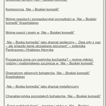
Kompozycja „Nie – Boskiej komedii”
Motyw rewolucji i porewolucyjnej przyszłości w „Nie – Boskiej
komedii” Krasińskiego
Motyw poezji i poety w „Nie – Boskiej komedii”
„Nie – Boska komedia” jako dramat społeczny - „Dwa orły z nas
– ale gniazdo twoje strzaskane piorunem” – polemika
Pankracego i Hrabiego Henryka
Prozaiczna żona czy poetycka kochanka? – motyw miłości,
rodziny i małżeńskiego szczęścia w „Nie – Boskiej komedii”
Dramatyzm głównych bohaterów „Nie – Boskiej komedii”
Krasińskiego
„Nie – Boska komedia” jako dramat metafizyczny
Charakterystyka pozostałych bohaterów „Nie – Boskiej komedii”
„Świat rozbitych form” – tragizm i etyka w „Nie – Boskiej