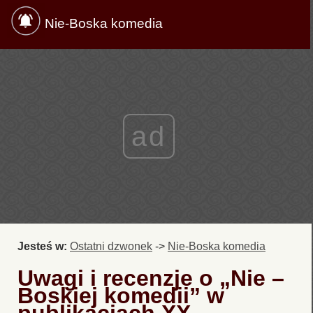
Nie-Boska komedia
ad
Jesteś w:
Ostatni dzwonek
->
Nie-Boska komedia
Uwagi i recenzje o „Nie –
Boskiej komedii” w