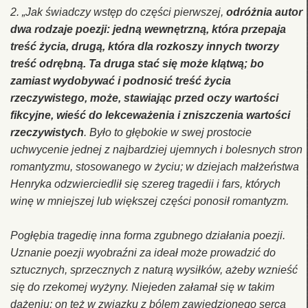
2.
„Jak świadczy wstęp do części pierwszej,
odróżnia autor
dwa rodzaje poezji: jedną wewnętrzną, która przepaja
treść życia, drugą, która dla rozkoszy innych tworzy
treść odrębną. Ta druga stać się może klątwą; bo
zamiast wydobywać i podnosić treść życia
rzeczywistego, może, stawiając przed oczy wartości
fikcyjne, wieść do lekceważenia i zniszczenia wartości
rzeczywistych
. Było to głębokie w swej prostocie
uchwycenie jednej z najbardziej ujemnych i bolesnych stron
romantyzmu, stosowanego w życiu; w dziejach małżeństwa
Henryka odzwierciedlił się szereg tragedii i fars, których
winę w mniejszej lub większej części ponosił romantyzm.
Pogłębia tragedię inna forma zgubnego działania poezji.
Uznanie poezji wyobraźni za ideał może prowadzić do
sztucznych, sprzecznych z naturą wysiłków, ażeby wznieść
się do rzekomej wyżyny. Niejeden załamał się w takim
dążeniu; on też w związku z bólem zawiedzionego serca