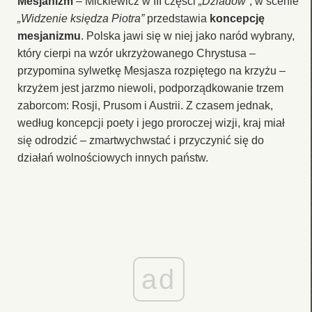
Mesjanizm
– Mickiewicz w III części
„Dziadów”
, w scenie
„Widzenie księdza Piotra”
przedstawia
koncepcję
mesjanizmu
. Polska jawi się w niej jako naród wybrany,
który cierpi na wzór ukrzyżowanego Chrystusa –
przypomina sylwetkę Mesjasza rozpiętego na krzyżu –
krzyżem jest jarzmo niewoli, podporządkowanie trzem
zaborcom: Rosji, Prusom i Austrii. Z czasem jednak,
według koncepcji poety i jego proroczej wizji, kraj miał
się odrodzić – zmartwychwstać i przyczynić się do
działań wolnościowych innych państw.
ad