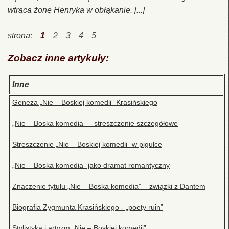
wtrąca żonę Henryka w obłąkanie. [...]
strona:
1
2
3
4
5
Zobacz inne artykuły:
Inne
Geneza „Nie – Boskiej komedii” Krasińskiego
„Nie – Boska komedia” – streszczenie szczegółowe
Streszczenie „Nie – Boskiej komedii” w pigułce
„Nie – Boska komedia” jako dramat romantyczny
Znaczenie tytułu „Nie – Boska komedia” – związki z Dantem
Biografia Zygmunta Krasińskiego - „poety ruin”
Stylistyka i artyzm „Nie – Boskiej komedii”