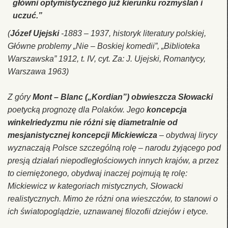
główni optymistycznego już kierunku rozmyślań i
uczuć.”
(
Józef Ujejski
-1883 – 1937, historyk literatury polskiej,
Główne problemy „Nie – Boskiej komedii”
, „Biblioteka
Warszawska” 1912, t. IV, cyt. Za: J. Ujejski,
Romantycy
,
Warszawa 1963)
Z góry
Mont – Blanc („Kordian”) obwieszcza Słowacki
poetycką prognozę dla Polaków. Jego
koncepcja
winkelriedyzmu nie różni się diametralnie od
mesjanistycznej koncepcji Mickiewicza
– obydwaj lirycy
wyznaczają Polsce szczególną rolę – narodu żyjącego pod
presją działań niepodległościowych innych krajów, a przez
to ciemiężonego, obydwaj inaczej pojmują tę rolę:
Mickiewicz w kategoriach mistycznych, Słowacki
realistycznych. Mimo że różni ona wieszczów, to stanowi o
ich światopoglądzie, uznawanej filozofii dziejów i etyce.