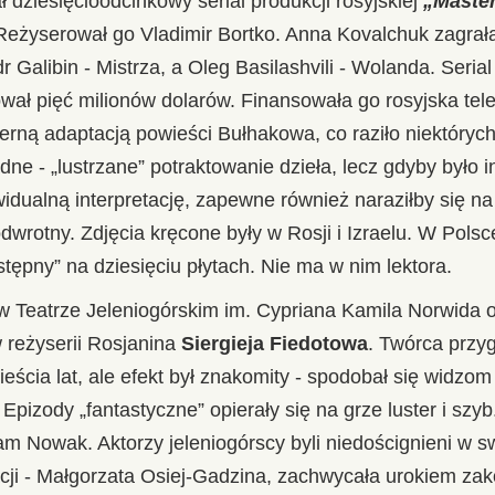
 dziesięcioodcinkowy serial produkcji rosyjskiej
„Master
 Reżyserował go Vladimir Bortko. Anna Kovalchuk zagrał
 Galibin - Mistrza, a Oleg Basilashvili - Wolanda. Serial 
ował pięć milionów dolarów. Finansowała go rosyjska te
ierną adaptacją powieści Bułhakowa, co raziło niektórych
ne - „lustrzane” potraktowanie dzieła, lecz gdyby było i
idualną interpretację, zapewne również naraziłby się na 
dwrotny. Zdjęcia kręcone były w Rosji i Izraelu. W Polsce
stępny” na dziesięciu płytach. Nie ma w nim lektora.
 Teatrze Jeleniogórskim im. Cypriana Kamila Norwida o
 reżyserii Rosjanina
Siergieja Fiedotowa
. Twórca przy
ieścia lat, ale efekt był znakomity - spodobał się widzom
 Epizody „fantastyczne” opierały się na grze luster i sz
m Nowak. Aktorzy jeleniogórscy byli niedoścignieni w sw
acji - Małgorzata Osiej-Gadzina, zachwycała urokiem za