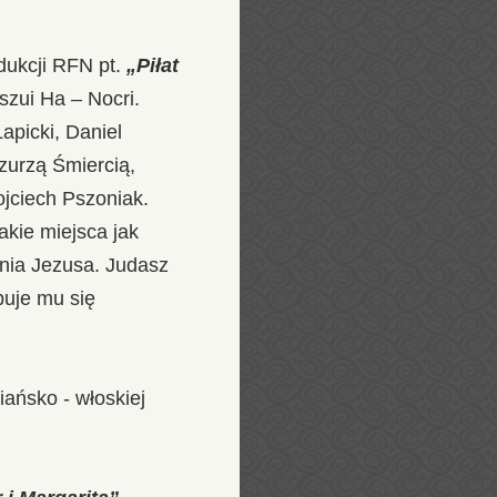
odukcji RFN pt.
„Piłat
eszui Ha – Nocri.
apicki, Daniel
urzą Śmiercią,
Wojciech Pszoniak.
akie miejsca jak
nia Jezusa. Judasz
puje mu się
iańsko - włoskiej