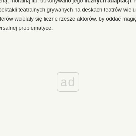
czną, moralną itp. dokonywano jego
licznych adaptacji
. 
pektakli teatralnych grywanych na deskach teatrów wiel
rów wcielały się liczne rzesze aktorów, by oddać magię 
rsalnej problematyce.
ad