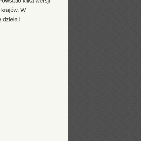
Powstało kilka wersji
u krajów. W
dzieła i