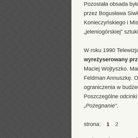
Pozostała obsada była
przez Bogusława Siwk
Konieczyńskiego i Mis
„jeleniogórskiej” sztu
W roku 1990 Telewiz
wyreżyserowany prz
Maciej Wojtyszko. Ma
Feldman Annuszkę. Od
ograniczenia w budżec
Poszczególne odcinki
„Pożegnanie”
.
strona:
2
1