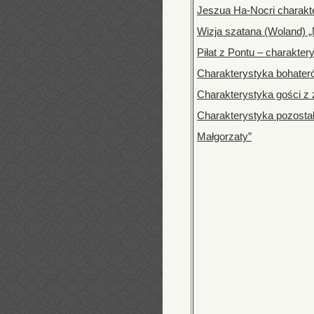
Jeszua Ha-Nocri charakt
Wizja szatana (Woland) „
Piłat z Pontu – charakter
Charakterystyka bohater
Charakterystyka gości z 
Charakterystyka pozostał
Małgorzaty”