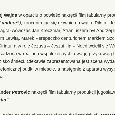
ej Wajda
w oparciu o powieść nakręcił film fabularny pr
d andere”)
, koncentrując się głównie na wątku Piłata i J
zagrał wówczas Jan Kreczmar, Afraniuszem był Andrzej Ł
em Lewitą, Marek Perepeczko centurionem Markiem Szcz
iriatu, a w rolę Jezusa – Jeszui Ha – Nocri wcielił się 
 osadzona w realiach współczesnych, uwagę przykuwają t
pisko śmieci. Ciekawie zaprezentowana jest scena wyda
lefonicznej budki w mieście, a następnie z aparatu wysy
w.
nder Petrovic
nakręcił film fabularny produkcji jugosław
ita”.