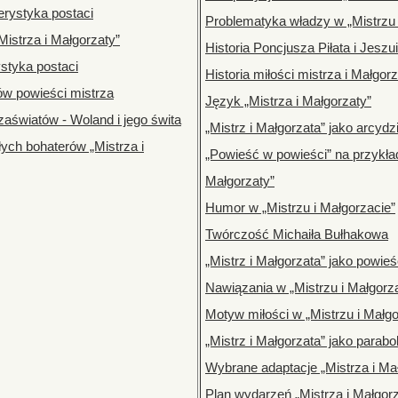
erystyka postaci
Problematyka władzy w „Mistrzu 
Mistrza i Małgorzaty”
Historia Poncjusza Piłata i Jeszu
ystyka postaci
Historia miłości mistrza i Małgor
ów powieści mistrza
Język „Mistrza i Małgorzaty”
zaświatów - Woland i jego świta
„Mistrz i Małgorzata” jako arcydzi
ych bohaterów „Mistrza i
„Powieść w powieści” na przykład
Małgorzaty”
Humor w „Mistrzu i Małgorzacie”
Twórczość Michaiła Bułhakowa
„Mistrz i Małgorzata” jako powie
Nawiązania w „Mistrzu i Małgorz
Motyw miłości w „Mistrzu i Małgo
„Mistrz i Małgorzata” jako parabo
Wybrane adaptacje „Mistrza i Ma
Plan wydarzeń „Mistrza i Małgorz