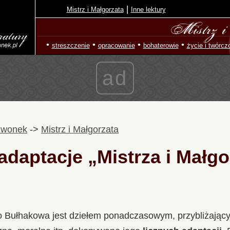
|
Mistrz i Małgorzata
Inne lektury
•
•
•
•
streszczenie
opracowanie
bohaterowie
życie i twórcz
ad
zwonek
->
Mistrz i Małgorzata
daptacje „Mistrza i Małgo
ieło Bułhakowa jest dziełem ponadczasowym, przybliżają