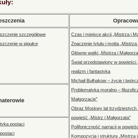
kuły:
eszczenia
Opracow
reszczenie szczegółowe
Czas i miejsce akcji „Mistrza i M
eszczenie w pigułce
Znaczenie tytułu i motta „Mistrza
Główne wątki „Mistrza i Małgorza
Świat przedstawiony w powieści „
realizm i fantastyka
Michaił Bułhakow – życie i twórc
Problematyka moralno – filozofic
Małgorzacie”
haterowie
Obraz Moskwy lat trzydziestych 
powieść „Mistrz i Małgorzata”
tyka postaci
Polifoniczność narracji w powie
 postaci
Kompozycja i struktura „Mistrza 