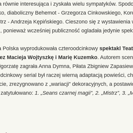
 równie interesująca i zyskała wielu sympatyków. Spod
o, diaboliczny Behemot - Grzegorza Cinkowskiego, Koro
trz - Andrzeja Kępińskiego. Cieszono się z wystawienia 
ki, ponieważ wcześniej publiczność ogladała jedynie spek
ja Polska wyprodukowała czteroodcinkowy
spektakl Teat
ez Macieja Wojtyszkę i Marię Kuzemko
. Autorem scen
łgorzatę zagrała Anna Dymna, Piłata Zbigniew Zapasiew
cinkowy serial był raczej wierną adaptacją powieści, c
ie, zrezygnowano z „wariacji” dekoracyjnych, a postawi
 zatytułowano:
1. „Seans czarnej magii”, 2. „Mistrz”, 3. „