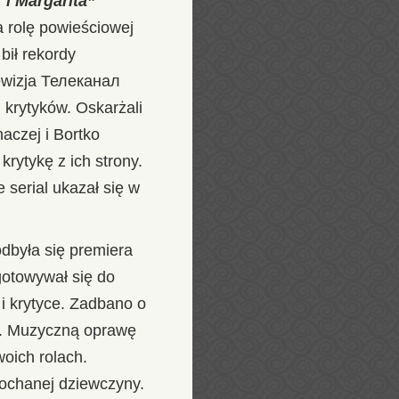
 i Margarita”
a rolę powieściowej
bił rekordy
lewizja Телеканал
 krytyków. Oskarżali
naczej i Bortko
krytykę z ich strony.
 serial ukazał się w
dbyła się premiera
gotowywał się do
 i krytyce. Zadbano o
yb. Muzyczną oprawę
oich rolach.
kochanej dziewczyny.