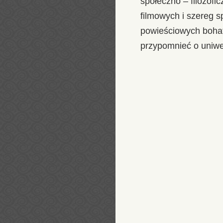
społeczno – filozofi
filmowych i szereg s
powieściowych bohate
przypomnieć o uniwe