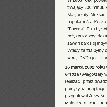
W 2005 roku
powstał
trwający 500 minut.
Małgorzaty, Aleksandr
popularności. Koszt
"Россия". Film był w
reżysera o zbyt dosad
zawarł bardziej indyw
Wtedy zarzut byłby o
wersji DVD i jest „do
16 marca 2002 roku
w
Mistrza i Małgorzaty
w
realizacji przez dwadz
precyzyjną adaptację.
przygotował Jerzy Ada
Małgorzata, w tej kre