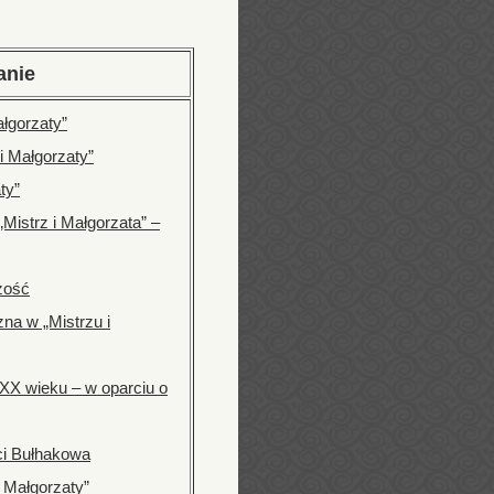
anie
ałgorzaty”
 i Małgorzaty”
ty”
Mistrz i Małgorzata” –
zość
zna w „Mistrzu i
XX wieku – w oparciu o
ści Bułhakowa
i Małgorzaty”