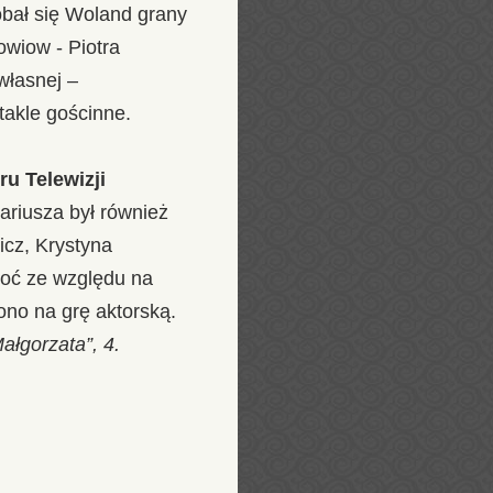
obał się Woland grany
wiow - Piotra
własnej –
takle gościnne.
ru Telewizji
ariusza był również
icz, Krystyna
hoć ze względu na
ono na grę aktorską.
Małgorzata”, 4.