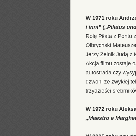
W 1971 roku Andrz
i inni” („Pilatus un
Rolę Piłata z Pontu 
Olbrychski Mateusz
Jerzy Zelnik Judą z K
Akcja filmu zostaje
autostrada czy wysy
dzwoni ze zwykłej te
trzydzieści srebrnikó
W 1972 roku Aleksa
„Maestro e Margher