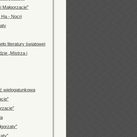
i Małgorzacie”
i Ha - Nocri
zaty
eło literatury światowej
zie „Mistrza i
ść wielogatunkowa
acie”
rzacie”
la
łgorzaty”
aty”