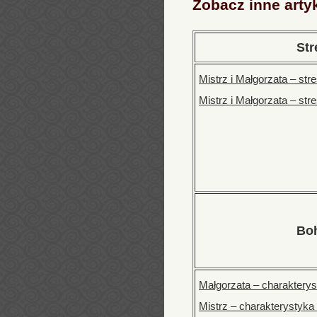
Zobacz inne arty
Str
Mistrz i Małgorzata – st
Mistrz i Małgorzata – str
Bo
Małgorzata – charakterys
Mistrz – charakterystyka