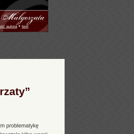
•
ość autora
test
rzaty”
cym problematykę