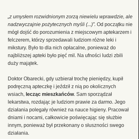
„z umysłem rozwidnionym zorzą niewielu wprawdzie, ale
nadzwyczajnie pożytecznych myśli (...)”.
Od początku nie
mógł dojść do porozumienia z miejscowym aptekarzem i
felczerem, którzy sprzedawali ludziom różne leki i
mikstury. Było to dla nich opłacalne, ponieważ do
najbliższej apteki było pięć mil. Na ufności ludzi zbili
duży majątek.
Doktor Obarecki, gdy uzbierał trochę pieniędzy, kupił
podręczną apteczkę i jeździł z nią po okolicznych
wsiach,
lecząc mieszkańców
. Sam sporządzał
lekarstwa, rozdając je ludziom prawie za darmo. Jego
działania polegały również na nauce higieny. Pracował
dniami i nocami, całkowicie poświęcając się służbie
innym, ponieważ był przekonany o słuszności swego
działania.