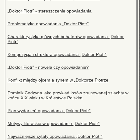
„Doktor Piotr” - stereszczenie opowiadania
Problematyka opowiadania „Doktor Piotr”
Charakterystyka głównych bohaterów opowiadania „Doktor
Piotr”
Kompozycja i struktura opowiadania „Doktor Piotr”
„Doktor Piotr” - nowela czy opowiadanie?
Konflikt między ojcem a synem w „Doktorze Piotrze
Dominik Cedzyna jako przykład losów zrujnowanej szlachty w
końcu XIX wieku w Królestwie Polskim
Plan wydarzeń opowiadania „Doktor Piotr”
Motywy literackie w opowiadaniu „Doktor Piotr”
Najważniejsze cytaty opowiadania „Doktor Piotr”