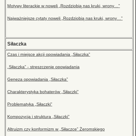
Motywy literackie w noweli „Rozdziobią nas kruki, wrony…”
Najważniejsze cytaty noweli „Rozdziobią nas kruki, wrony…”
Siłaczka
Czas i miejsce akcji opowiadania „Siłaczka”
„Siłaczka” - streszczenie opowiadania
Geneza opowiadania „Siłaczka”
Charakterystyka bohaterów „Siłaczki”
Problematyka „Siłaczki”
Kompozycja i struktura „Siłaczki”
Altruizm czy konformizm w „Siłaczce” Żeromskiego