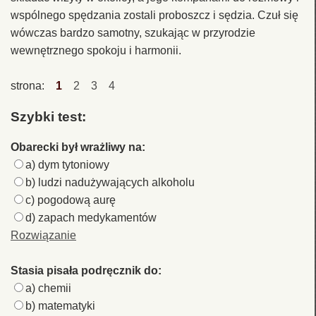
wspólnego spędzania zostali proboszcz i sędzia. Czuł się
wówczas bardzo samotny, szukając w przyrodzie
wewnętrznego spokoju i harmonii.
strona:
1
2
3
4
Szybki test:
Obarecki był wrażliwy na:
a) dym tytoniowy
b) ludzi nadużywających alkoholu
c) pogodową aurę
d) zapach medykamentów
Rozwiązanie
Stasia pisała podręcznik do:
a) chemii
b) matematyki