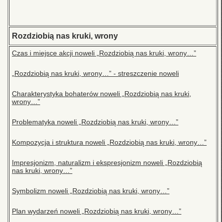
Rozdziobią nas kruki, wrony
Czas i miejsce akcji noweli „Rozdziobią nas kruki, wrony…”
„Rozdziobią nas kruki, wrony…” - streszczenie noweli
Charakterystyka bohaterów noweli „Rozdziobią nas kruki,
wrony…”
Problematyka noweli „Rozdziobią nas kruki, wrony…”
Kompozycja i struktura noweli „Rozdziobią nas kruki, wrony…”
Impresjonizm, naturalizm i ekspresjonizm noweli „Rozdziobią
nas kruki, wrony…”
Symbolizm noweli „Rozdziobią nas kruki, wrony…”
Plan wydarzeń noweli „Rozdziobią nas kruki, wrony…”