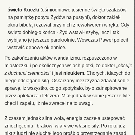
święto Kuczki
(ośmiodniowe jesienne święto szałasów
na pamiątkę pobytu Żydów na pustyni), doktor zakleił
okna bibułą i czuwał przy nich z rewolwerem w ręku. Gdy
święto dobiegło końca - Żyd wstawił szyby, lecz i tak
wybijano je jeszcze parokrotnie. Wówczas Paweł polecił
wstawić dębowe okiennice.
Po zakończeniu aktów wandalizmu, rozpuszczono w
miasteczku i po okolicznych wsiach plotki, że doktor
„obcuje
z duchami ciemności”
i jest
nieukiem
. Chorych, idących do
niego odciągano siłą. Oskarżany mężczyzna zdawał sobie
sprawę, iż wszystko, co go spotykało, było zainspirowane
przez aptekarza i felczera. Miał jednak w sobie jeszcze tyle
chęci i zapału, iż nie zwracał na to uwagi.
Z czasem jednak silna wola, energia zaczęła ustępować
zniechęceniu i brakowi wiary we własne siły. Po roku już
nikt z ludzi nie słuchał jego próśb o przestrzeganie zasad