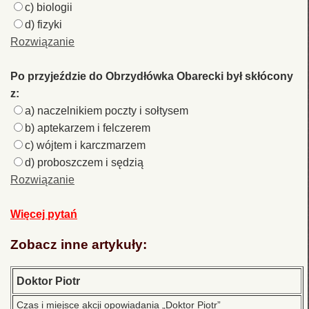
c) biologii
d) fizyki
Rozwiązanie
Po przyjeździe do Obrzydłówka Obarecki był skłócony
z:
a) naczelnikiem poczty i sołtysem
b) aptekarzem i felczerem
c) wójtem i karczmarzem
d) proboszczem i sędzią
Rozwiązanie
Więcej pytań
Zobacz inne artykuły:
Doktor Piotr
Czas i miejsce akcji opowiadania „Doktor Piotr”