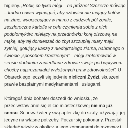
higieny.
„Robił, co tylko mógł – na próżno! Szczerze mówiąc
– trudno nawet wymagać, aby człowiek nie mający butów
na zimę, wygrzebujący w marcu z cudzych pól zgniłe,
zeszłoroczne kartofle w celu czynienia sobie z nich
podpłomyków, mielący na przednówku korę olszową na
mąkę, aby tej domieszać do zbyt szczupłej miary mąki
żytniej, gotujący kaszę z niedojrzałego ziarna, nabranego o
świecie „sposobem kradzionym” – mógł zreformować w
sensie dodatnim zaniedbane zdrowie swoje pod wpływem
choćby najzrozumialej wyłożonych praw zdrowotności”.
U
Obareckiego leczyli się jedynie
nieliczni Żydzi
, skuszeni
prawie bezpłatnymi medykamentami i usługami.
Któregoś dnia bohater doszedł do wniosku, że
przeciwstawianie się elicie miasteczkowej
nie ma już
sensu
. Schował wtedy swą apteczkę do szafy, używając jej
jedyne na własne potrzeby. Poczuł się pokonany. Przestał
składać wizyty w okolicy, a jego kompanami do rozmowy i