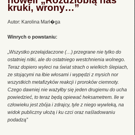
noweli „Rozdziobią nas
kruki, wrony…”
Autor: Karolina Marl�ga
Winrych o powstaniu:
„Wszystko przełajdaczone (…) przegrane nie tylko do
ostatniej nitki, ale do ostatniego westchnienia wolnego.
Teraz dopiero wyleci na świat strach o wielkich ślepiach,
ze stojącymi na łbie włosami i wypędzi z mysich nor
wszystkich metafizyków reakcji i proroków ciemnoty.
Czego dawniej nie ważyłby się jeden drugiemu do ucha
powiedzieć, to teraz będą opiewać heksametrem. Ile w
człowieku jest zbója i zdrajcy, tyle z niego wywleką, na
widok publiczny ułożą i ku czci oraz naśladowaniu
podadzą”