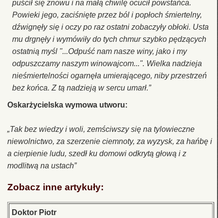
puścił się znowu i na małą chwilę ocucił powstańca.
Powieki jego, zaciśnięte przez ból i popłoch śmiertelny,
dźwignęły się i oczy po raz ostatni zobaczyły obłoki. Usta
mu drgnęły i wymówiły do tych chmur szybko pędzących
ostatnią myśl "...Odpuść nam nasze winy, jako i my
odpuszczamy naszym winowajcom...". Wielka nadzieja
nieśmiertelności ogarnęła umierającego, niby przestrzeń
bez końca. Z tą nadzieją w sercu umarł.”
Oskarżycielska wymowa utworu:
„Tak bez wiedzy i woli, zemściwszy się na tylowieczne
niewolnictwo, za szerzenie ciemnoty, za wyzysk, za hańbę i
a cierpienie ludu, szedł ku domowi odkrytą głową i z
modlitwą na ustach”
Zobacz inne artykuły:
Doktor Piotr