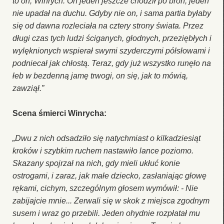
to on, Winrych. On jeden jeszcze chodził po broń, jeden
nie upadał na duchu. Gdyby nie on, i sama partia byłaby
się od dawna rozleciała na cztery strony świata. Przez
długi czas tych ludzi ściganych, głodnych, przeziębłych i
wylęknionych wspierał swymi szyderczymi półsłowami i
podniecał jak chłostą. Teraz, gdy już wszystko runęło na
łeb w bezdenną jamę trwogi, on się, jak to mówią,
zawziął.”
Scena śmierci Winrycha:
„Dwu z nich odsadziło się natychmiast o kilkadziesiąt
kroków i szybkim ruchem nastawiło lance poziomo.
Skazany spojrzał na nich, gdy mieli ukłuć konie
ostrogami, i zaraz, jak małe dziecko, zasłaniając głowę
rękami, cichym, szczególnym głosem wymówił: - Nie
zabijajcie mnie... Zerwali się w skok z miejsca zgodnym
susem i wraz go przebili. Jeden ohydnie rozpłatał mu