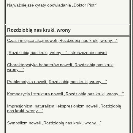
Najważniejsze cytaty opowiadania „Doktor Piotr”
Rozdziobią nas kruki, wrony
Czas i miejsce akcji noweli „Rozdziobią nas kruki, wrony…”
„Rozdziobią nas kruki, wrony…” - streszczenie noweli
Charakterystyka bohaterów noweli „Rozdziobią nas kruki,
wrony…”
Problematyka noweli „Rozdziobią nas kruki, wrony…”
Kompozycja i struktura noweli „Rozdziobią nas kruki, wrony…”
Impresjonizm, naturalizm i ekspresjonizm noweli „Rozdziobią
nas kruki, wrony…”
Symbolizm noweli „Rozdziobią nas kruki, wrony…”