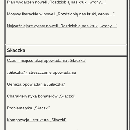
Plan wydarzeń noweli „Rozdziobią nas kruki, wrony…”
Motywy literackie w noweli „Rozdziobią nas kruki, wrony…”
Najważniejsze cytaty noweli „Rozdziobią nas kruki, wrony…”
Siłaczka
Czas i miejsce akcji opowiadania „Siłaczka”
„Siłaczka” - streszczenie opowiadania
Geneza opowiadania „Siłaczka”
Charakterystyka bohaterów „Siłaczki”
Problematyka „Siłaczki”
Kompozycja i struktura „Siłaczki”