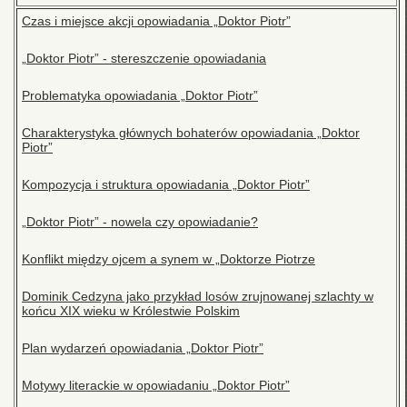
Czas i miejsce akcji opowiadania „Doktor Piotr”
„Doktor Piotr” - stereszczenie opowiadania
Problematyka opowiadania „Doktor Piotr”
Charakterystyka głównych bohaterów opowiadania „Doktor
Piotr”
Kompozycja i struktura opowiadania „Doktor Piotr”
„Doktor Piotr” - nowela czy opowiadanie?
Konflikt między ojcem a synem w „Doktorze Piotrze
Dominik Cedzyna jako przykład losów zrujnowanej szlachty w
końcu XIX wieku w Królestwie Polskim
Plan wydarzeń opowiadania „Doktor Piotr”
Motywy literackie w opowiadaniu „Doktor Piotr”