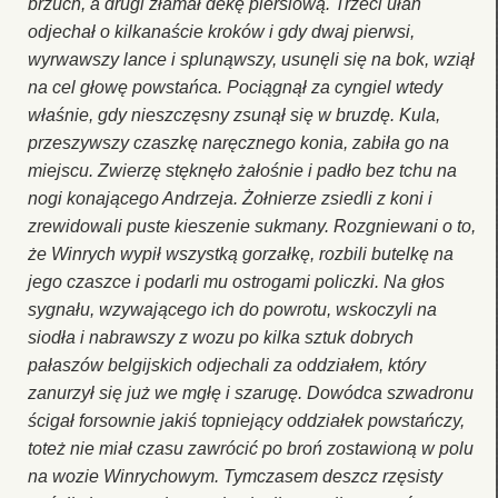
brzuch, a drugi złamał dekę piersiową. Trzeci ułan
odjechał o kilkanaście kroków i gdy dwaj pierwsi,
wyrwawszy lance i splunąwszy, usunęli się na bok, wziął
na cel głowę powstańca. Pociągnął za cyngiel wtedy
właśnie, gdy nieszczęsny zsunął się w bruzdę. Kula,
przeszywszy czaszkę naręcznego konia, zabiła go na
miejscu. Zwierzę stęknęło żałośnie i padło bez tchu na
nogi konającego Andrzeja. Żołnierze zsiedli z koni i
zrewidowali puste kieszenie sukmany. Rozgniewani o to,
że Winrych wypił wszystką gorzałkę, rozbili butelkę na
jego czaszce i podarli mu ostrogami policzki. Na głos
sygnału, wzywającego ich do powrotu, wskoczyli na
siodła i nabrawszy z wozu po kilka sztuk dobrych
pałaszów belgijskich odjechali za oddziałem, który
zanurzył się już we mgłę i szarugę. Dowódca szwadronu
ścigał forsownie jakiś topniejący oddziałek powstańczy,
toteż nie miał czasu zawrócić po broń zostawioną w polu
na wozie Winrychowym. Tymczasem deszcz rzęsisty