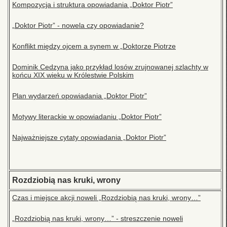
Kompozycja i struktura opowiadania „Doktor Piotr”
„Doktor Piotr” - nowela czy opowiadanie?
Konflikt między ojcem a synem w „Doktorze Piotrze
Dominik Cedzyna jako przykład losów zrujnowanej szlachty w
końcu XIX wieku w Królestwie Polskim
Plan wydarzeń opowiadania „Doktor Piotr”
Motywy literackie w opowiadaniu „Doktor Piotr”
Najważniejsze cytaty opowiadania „Doktor Piotr”
Rozdziobią nas kruki, wrony
Czas i miejsce akcji noweli „Rozdziobią nas kruki, wrony…”
„Rozdziobią nas kruki, wrony…” - streszczenie noweli