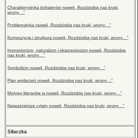
Charakterystyka bohaterów noweli „Rozdziobią nas kruki,
wrony…”
Problematyka noweli „Rozdziobią nas kruki, wrony…”
Kompozycja i struktura noweli „Rozdziobią nas kruki, wrony…”
Impresjonizm, naturalizm i ekspresjonizm noweli „Rozdziobią
nas kruki, wrony…”
Symbolizm noweli „Rozdziobią nas kruki, wrony…”
Plan wydarzeń noweli „Rozdziobią nas kruki, wrony…”
Motywy literackie w noweli „Rozdziobią nas kruki, wrony…”
Najważniejsze cytaty noweli „Rozdziobią nas kruki, wrony…”
Siłaczka