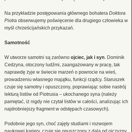
Na przykładzie postępowania głównego bohatera
Doktora
Piotra
obserwujemy poświęcenie dla drugiego człowieka w
myśl chrześcijańskich przykazań.
Samotność
W utworze samotni są zarówno
ojciec, jak i syn
. Dominik
Cedzyna, otoczony ludźmi, zaangażowany w pracę, tak
naprawdę żyje w świecie marzeń o powrocie na wieś,
prowadzeniu własnego majątku, funkcji rządcy. Staruszek
czuje się samotny i opuszczony, poprawiając sobie nastrój
lekturą listów od Piotrusia – ukochanego syna (należy
pamiętać, iż nigdy nie czytał listów w całości, analizując ich
najdrobniejszy fragment w odstępach czasowych).
Podobnie jego syn, choć zajęty studiami i rozwojem
naukowej kariery, czuje się opuszczony z dala od ojczyzny,