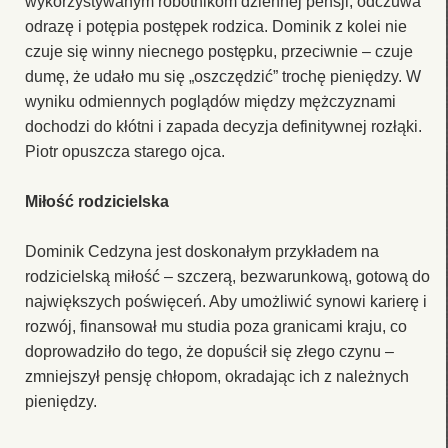
wykorzystywanym robotnikom dziennej pensji, odczuwa
odrazę i potępia postępek rodzica. Dominik z kolei nie
czuje się winny niecnego postępku, przeciwnie – czuje
dumę, że udało mu się „oszczędzić” trochę pieniędzy. W
wyniku odmiennych poglądów między mężczyznami
dochodzi do kłótni i zapada decyzja definitywnej rozłąki.
Piotr opuszcza starego ojca.
Miłość rodzicielska
Dominik Cedzyna jest doskonałym przykładem na
rodzicielską miłość – szczerą, bezwarunkową, gotową do
największych poświęceń. Aby umożliwić synowi karierę i
rozwój, finansował mu studia poza granicami kraju, co
doprowadziło do tego, że dopuścił się złego czynu –
zmniejszył pensję chłopom, okradając ich z należnych
pieniędzy.