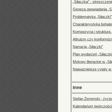
„Siłaczka” - streszczen
Geneza opowiadania „S
Problematyka „Siłaczki”
Charakterystyka bohate
Kompozycja i struktura 
Altruizm czy konformiz
Narracja „Siłaczki”
Plan wydarzeń „Siłaczki
Motywy literackie w „Si
Najważniejsze cytaty w 
Inne
Stefan Żeromski - życio
Kalendarium twórczośc