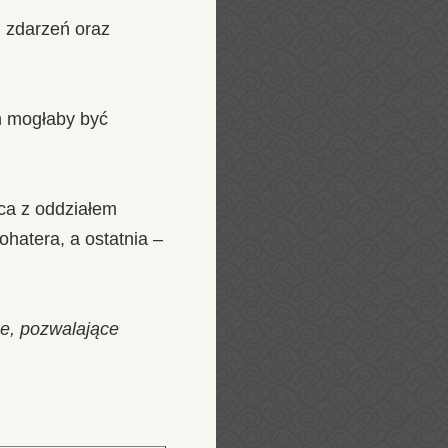
h zdarzeń oraz
h mogłaby być
ca z oddziałem
hatera, a ostatnia –
e, pozwalające