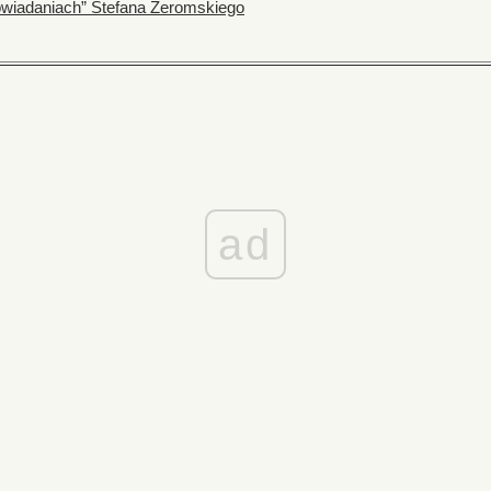
owiadaniach” Stefana Żeromskiego
ad