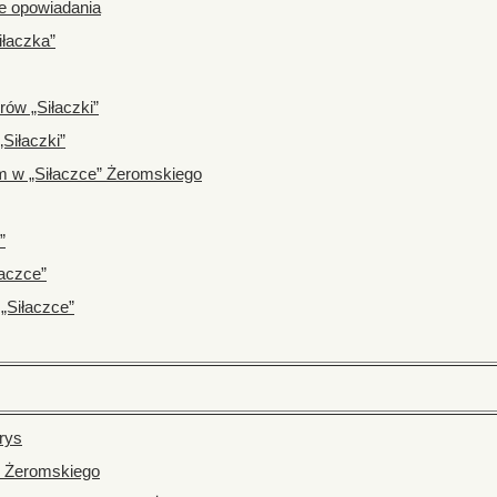
ie opowiadania
iłaczka”
rów „Siłaczki”
„Siłaczki”
m w „Siłaczce” Żeromskiego
”
łaczce”
„Siłaczce”
rys
i Żeromskiego