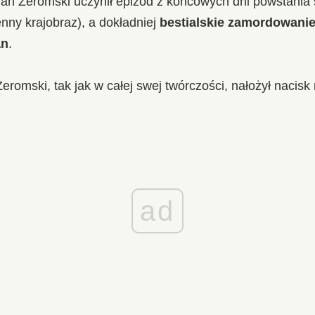
an Żeromski uczynił epizod z końcowych dni powstania
enny krajobraz), a dokładniej
bestialskie zamordowani
an
.
eromski, tak jak w całej swej twórczości, nałożył nacisk
ad