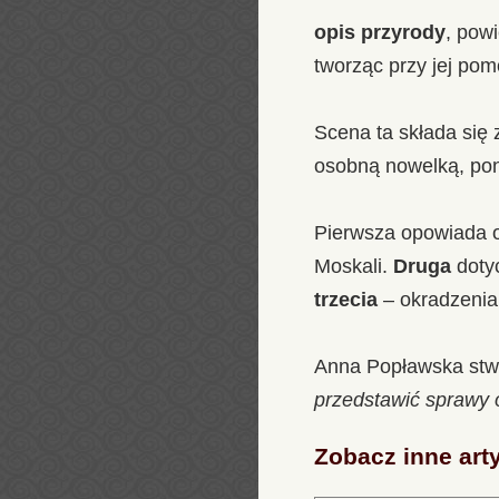
opis przyrody
, pow
tworząc przy jej pom
Scena ta składa się
osobną nowelką, pon
Pierwsza opowiada 
Moskali.
Druga
dotyc
trzecia
– okradzenia
Anna Popławska stwi
przedstawić sprawy
Zobacz inne art