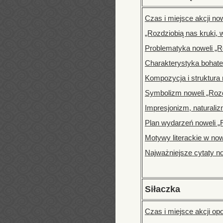
Czas i miejsce akcji no
„Rozdziobią nas kruki, 
Problematyka noweli „R
Charakterystyka bohate
Kompozycja i struktura
Symbolizm noweli „Rozd
Impresjonizm, naturaliz
Plan wydarzeń noweli „
Motywy literackie w now
Najważniejsze cytaty n
Siłaczka
Czas i miejsce akcji op