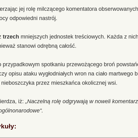
ierzając jej rolę milczącego komentatora obserwowanyc
ocy odpowiedni nastrój.
 z
trzech
mniejszych jednostek treściowych. Każda z nic
ieważ stanowi odrębną całość.
o przypadkowym spotkaniu przewożącego broń powstań
zy opisu ataku wygłodniałych wron na ciało martwego bo
 nieboszczyka przez mieszkańca okolicznej wsi.
erdza, iż:
„Naczelną rolę odgrywają w noweli komentarz
 ogólnonarodowe”.
ykuły: