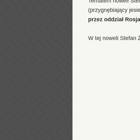
Tematem noweli Stef
(przygnębiający jesi
przez oddział Rosj
W tej noweli Stefan Ż