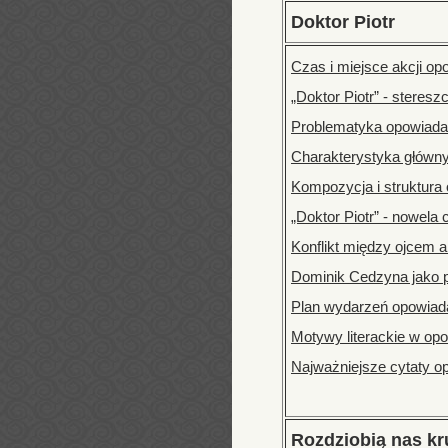
Doktor Piotr
Czas i miejsce akcji op
„Doktor Piotr” - steres
Problematyka opowiadan
Charakterystyka główny
Kompozycja i struktura 
„Doktor Piotr” - nowela
Konflikt między ojcem 
Dominik Cedzyna jako p
Plan wydarzeń opowiada
Motywy literackie w opo
Najważniejsze cytaty op
Rozdziobią nas kr