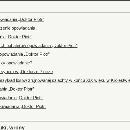
owiadania „Doktor Piotr”
zczenie opowiadania
ia „Doktor Piotr”
ch bohaterów opowiadania „Doktor Piotr”
opowiadania „Doktor Piotr”
 czy opowiadanie?
a synem w „Doktorze Piotrze
rzykład losów zrujnowanej szlachty w końcu XIX wieku w Królestwi
nia „Doktor Piotr”
wiadaniu „Doktor Piotr”
owiadania „Doktor Piotr”
uki, wrony