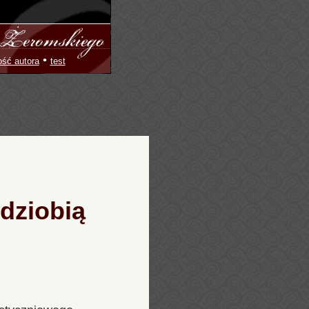
•
ość autora
test
dziobią