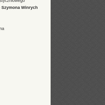
 styczniowego
e Szymona Winrych
 na