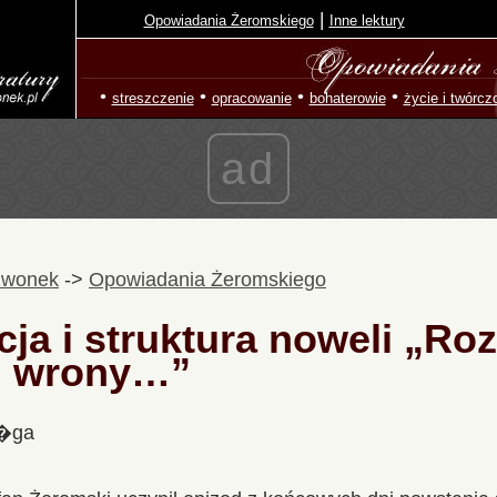
|
Opowiadania Żeromskiego
Inne lektury
•
•
•
•
streszczenie
opracowanie
bohaterowie
życie i twórcz
ad
zwonek
->
Opowiadania Żeromskiego
a i struktura noweli „Roz
i, wrony…”
l�ga